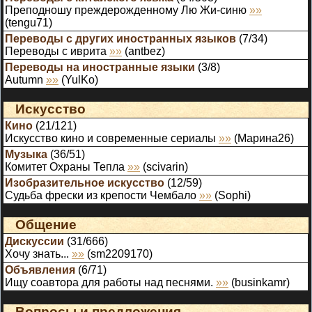
Преподношу преждерожденному Лю Жи-синю
»»
(
tengu71
)
Переводы с других иностранных языков
(
7
/
34
)
Переводы с иврита
»»
(
antbez
)
Переводы на иностранные языки
(
3
/
8
)
Autumn
»»
(
YulKo
)
Искусство
Кино
(
21
/
121
)
Искусство кино и современные сериалы
»»
(
Марина26
)
Музыка
(
36
/
51
)
Комитет Охраны Тепла
»»
(
scivarin
)
Изобразительное искусство
(
12
/
59
)
Судьба фрески из крепости Чембало
»»
(
Sophi
)
Общение
Дискуссии
(
31
/
666
)
Хочу знать...
»»
(
sm2209170
)
Объявления
(
6
/
71
)
Ищу соавтора для работы над песнями.
»»
(
businkamr
)
Вопросы и предложения