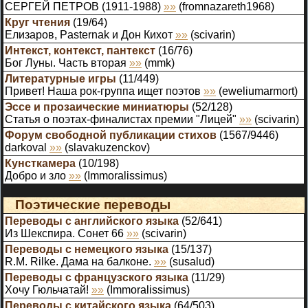
СЕРГЕЙ ПЕТРОВ (1911-1988)
»»
(
fromnazareth1968
)
Круг чтения
(
19
/
64
)
Елизаров, Pasternak и Дон Кихот
»»
(
scivarin
)
Интекст, контекст, пантекст
(
16
/
76
)
Бог Луны. Часть вторая
»»
(
mmk
)
Литературные игры
(
11
/
449
)
Привет! Наша рок-группа ищет поэтов
»»
(
eweliumarmort
)
Эссе и прозаические миниатюры
(
52
/
128
)
Статья о поэтах-финалистах премии "Лицей"
»»
(
scivarin
)
Форум свободной публикации стихов
(
1567
/
9446
)
darkoval
»»
(
slavakuzenckov
)
Кунсткамера
(
10
/
198
)
Добро и зло
»»
(
Immoralissimus
)
Поэтические переводы
Переводы с английского языка
(
52
/
641
)
Из Шекспира. Сонет 66
»»
(
scivarin
)
Переводы с немецкого языка
(
15
/
137
)
R.M. Rilke. Дама на балконе.
»»
(
susalud
)
Переводы с французского языка
(
11
/
29
)
Хочу Гюльчатай!
»»
(
Immoralissimus
)
Переводы с китайского языка
(
64
/
503
)