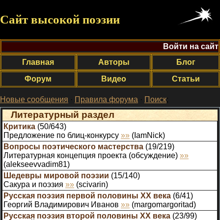
Сайт высокой поэзии
Войти на сайт
Главная
Авторы
Блог
Форум
Видео
Статьи
Новые сообщения
·
Правила форума
·
Поиск
;
Литературный раздел
Критика
(
50
/
643
)
Предложение по блиц-конкурсу
»»
(
IamNick
)
Вопросы поэтического мастерства
(
19
/
219
)
Литературная концепция проекта (обсуждение)
»»
(
alekseevvadim81
)
Шедевры мировой поэзии
(
15
/
140
)
Сакура и поэзия
»»
(
scivarin
)
Русская поэзия первой половины XX века
(
6
/
41
)
Георгий Владимирович Иванов
»»
(
margomargoritad
)
Русская поэзия второй половины XX века
(
23
/
99
)