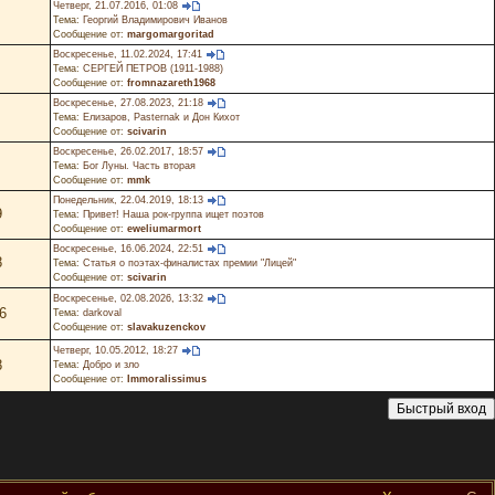
Четверг, 21.07.2016, 01:08
Тема:
Георгий Владимирович Иванов
Сообщение от:
margomargoritad
Воскресенье, 11.02.2024, 17:41
Тема:
СЕРГЕЙ ПЕТРОВ (1911-1988)
Сообщение от:
fromnazareth1968
Воскресенье, 27.08.2023, 21:18
Тема:
Елизаров, Pasternak и Дон Кихот
Сообщение от:
scivarin
Воскресенье, 26.02.2017, 18:57
Тема:
Бог Луны. Часть вторая
Сообщение от:
mmk
Понедельник, 22.04.2019, 18:13
9
Тема:
Привет! Наша рок-группа ищет поэтов
Сообщение от:
eweliumarmort
Воскресенье, 16.06.2024, 22:51
8
Тема:
Статья о поэтах-финалистах премии "Лицей"
Сообщение от:
scivarin
Воскресенье, 02.08.2026, 13:32
6
Тема:
darkoval
Сообщение от:
slavakuzenckov
Четверг, 10.05.2012, 18:27
8
Тема:
Добро и зло
Сообщение от:
Immoralissimus