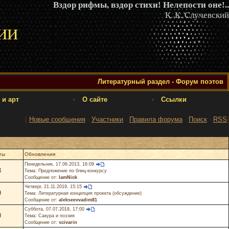
Вздор рифмы, вздор стихи! Нелепости оне!..
К. К. Случевский
ии
Литературный раздел - Форум поэтов
 и арт
О сайте
Ссылки
[
Новые сообщения
·
Участники
·
Правила форума
·
Поиск
·
RSS
]
ты
Обновления
Понедельник, 17.06.2013, 16:09
3
Тема:
Предложение по блиц-конкурсу
Сообщение от:
IamNick
Четверг, 21.11.2019, 15:15
9
Тема:
Литературная концепция проекта (обсуждение)
Сообщение от:
alekseevvadim81
Суббота, 07.07.2018, 17:00
0
Тема:
Сакура и поэзия
Сообщение от:
scivarin