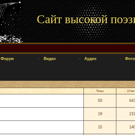
Сайт высокой поэз
Форум
Видео
Аудио
Фото
Темы
Отве
50
64
19
21
15
14