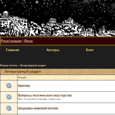
Регистрация
|
Вход
Главная
Авторы
Блог
Форум поэтов
»
Литературный раздел
Литературный раздел
Форум
Критика
Вопросы поэтического мастерства
Всё, что касается техники, стиля и пр.
Шедевры мировой поэзии