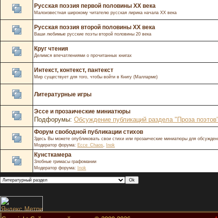
Русская поэзия первой половины XX века
Малоизвестная широкому читателю русская лирика начала XX века
Русская поэзия второй половины XX века
Ваши любимые русские поэты второй половины 20 века
Круг чтения
Делимся впечатлениями о прочитанных книгах
Интекст, контекст, пантекст
Мир существует для того, чтобы войти в Книгу (Малларме)
Литературные игры
Эссе и прозаические миниатюры
Подфорумы:
Обсуждение публикаций раздела "Проза поэтов
Форум свободной публикации стихов
Здесь Вы можете опубликовать свои стихи или прозаические миниатюры для обсужден
Модератор форума:
Ecce_Chaos
,
Inok
Кунсткамера
Злобные гримасы графомании
Модератор форума:
Inok