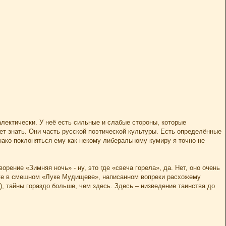
лектически. У неё есть сильные и слабые стороны, которые
ет знать. Они часть русской поэтической культуры. Есть определённые
нако поклоняться ему как некому либеральному кумиру я точно не
рение «Зимняя ночь» - ну, это где «свеча горела», да. Нет, оно очень
даже в смешном «Луке Мудищеве», написанном вопреки расхожему
), тайны гораздо больше, чем здесь. Здесь – низведение таинства до