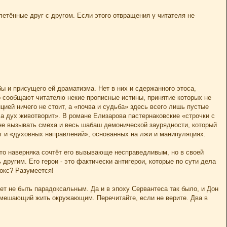
летённые друг с другом. Если этого отвращения у читателя не
бы и присущего ей драматизма. Нет в них и сдержанного этоса,
то сообщают читателю некие прописные истины, принятие которых не
цией ничего не стоит, а «почва и судьба» здесь всего лишь пустые
 а дух животворит». В романе Елизарова пастернаковские «строчки с
 не вызывать смеха и весь шабаш демонической заурядности, который
т и «духовных направлений», основанных на лжи и манипуляциях.
-то наверняка сочтёт его вызывающе несправедливым, но в своей
другим. Его герои - это фактически антигерои, которые по сути дела
докс? Разумеется!
т не быть парадоксальным. Да и в эпоху Сервантеса так было, и Дон
, мешающий жить окружающим. Перечитайте, если не верите. Два в