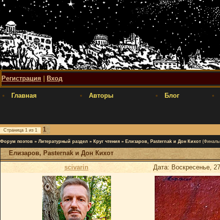
Регистрация
|
Вход
Главная
Авторы
Блог
1
Страница
1
из
1
Форум поэтов
»
Литературный раздел
»
Круг чтения
»
Елизаров, Pasternak и Дон Кихот
(Финаль
Елизаров, Pasternak и Дон Кихот
scivarin
Дата: Воскресенье, 27