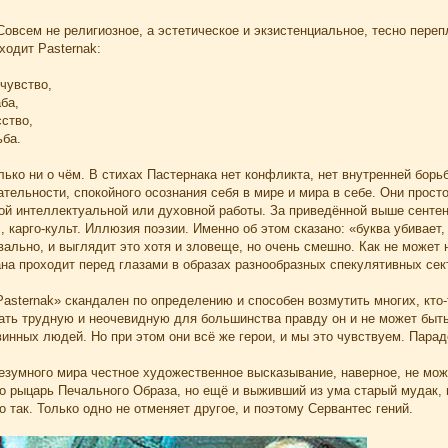
Совсем не религиозное, а эстетическое и экзистенциальное, тесно переп
ходит Pasternak:
 чувство,
ба,
сство,
ьба.
лько ни о чём. В стихах Пастернака нет конфликта, нет внутренней борь
тельности, спокойного осознания себя в мире и мира в себе. Они прос
кой интеллектуальной или духовной работы. За приведённой выше сентен
 карго-культ. Иллюзия поэзии. Именно об этом сказано: «буква убивает,
ально, и выглядит это хотя и зловеще, но очень смешно. Как не может
ана проходит перед глазами в образах разнообразных спекулятивных сек
asternak» скандален по определению и способен возмутить многих, кто
ать трудную и неочевидную для большинства правду он и не может быть 
винных людей. Но при этом они всё же герои, и мы это чувствуем. Пара
езумного мира честное художественное высказывание, наверное, не може
ько рыцарь Печального Образа, но ещё и выживший из ума старый мудак
о так. Только одно не отменяет другое, и поэтому Сервантес гений.