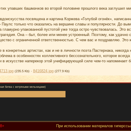
этих упавших башмачков во второй половине прошлого века заглушил ми
доискусства посвящена и картина Коржева «Голубой огонёк», написанна
» Паулс только что оказались на вершине славы и популярности. До вы
 гламурно упакованной пустотой уже тогда остро чувствовалась. Это в
трагедия. Она – быт, более или менее устроенный. Поэтому, как удачно 
ство с ограниченной ответственностью. С чем вас и поздравляю. Это к
е в конкретных артистах, как и не в личности поэта Пастернака, никогда
облема в особенностях коллективного бессознательного, которое всегд
 и в искусстве наперекор этой унифицирующей силе чем-то напоминает 
4713.jpg
·
8416824.jpg
(235.5 Kb)
(277.9 Kb)
ная битва с ветряными мельницами)
18+
При использовании материалов гиперссыл