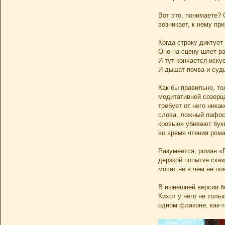
Вот это, понимаете? 
возникает, к нему при
Когда строку диктует
Оно на сцену шлет ра
И тут кончается иску
И дышат почва и суд
Как бы правильно, то
медитативной созерца
требует от него ника
слова, ложный пафос,
кровью» убивают букв
во время чтения ром
Разумеется, роман «P
дерзкой попытке сказ
мочат ни в чём не по
В нынешней версии б
Кихот у него не тол
одном флаконе, как-т