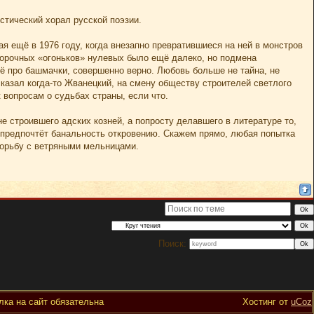
стический хорал русской поэзии.
я ещё в 1976 году, когда внезапно превратившиеся на ней в монстров
морочных «огоньков» нулевых было ещё далеко, но подмена
сё про башмачки, совершенно верно. Любовь больше не тайна, не
сказал когда-то Жванецкий, на смену обществу строителей светлого
 вопросам о судьбах страны, если что.
 не строившего адских козней, а попросту делавшего в литературе то,
а предпочтёт банальность откровению. Скажем прямо, любая попытка
борьбу с ветряными мельницами.
Поиск:
ка на сайт обязательна
Хостинг от
uCoz