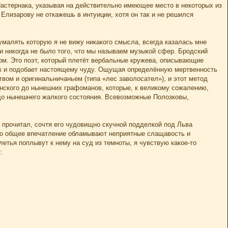
Пастернака, указывая на действительно имеющее место в некоторых из
Елизарову не откажешь в интуиции, хотя он так и не решился
умалять которую я не вижу никакого смысла, всегда казалась мне
и никогда не было того, что мы называем музыкой сфер. Бродский
ом. Это поэт, который плетёт вербальные кружева, описывающие
как и подобает настоящему чуду. Ощущая определённую мертвенность
вом и оригинальничаньем (типа «лес заволосател»), и этот метод
нского до нынешних графоманов, которые, к великому сожалению,
 до нынешнего жалкого состояния. Всевозможные Полозковы,
е прочитал, сочтя его чудовищно скучной подделкой под Льва
ело общее впечатление обламывают неприятные слащавость и
етья поплывут к нему на суд из темноты, я чувствую какое-то
: