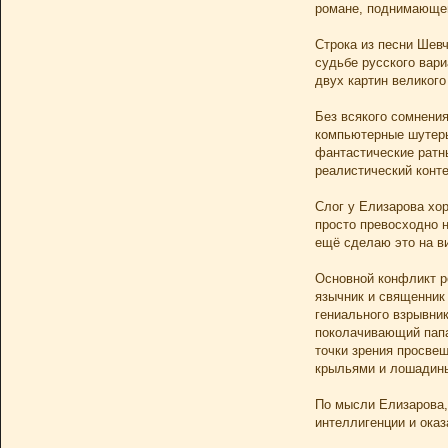
романе, поднимающем
Строка из песни Шевч
судьбе русского вари
двух картин великого
Без всякого сомнения
компьютерные шутеры
фантастические ратн
реалистический конте
Слог у Елизарова хор
просто превосходно н
ещё сделаю это на ви
Основной конфликт р
язычник и священник 
гениального взрывни
поколачивающий папаш
точки зрения просвещ
крыльями и лошадины
По мысли Елизарова,
интеллигенции и оказ