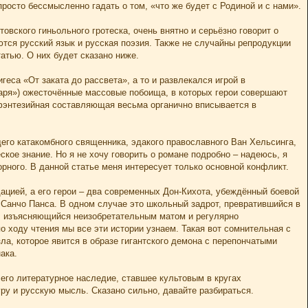
осто бессмысленно гадать о том, «что же будет с Родиной и с нами».
овского гиньольного гротеска, очень внятно и серьёзно говорит о
тся русский язык и русская поэзия. Также не случайны репродукции
атью. О них будет сказано ниже.
еса «От заката до рассвета», а то и развлекался игрой в
каря») ожесточённые массовые побоища, в которых герои совершают
фэнтезийная составляющая весьма органично вписывается в
щего катакомбного священника, эдакого православного Ван Хельсинга,
ское знание. Но я не хочу говорить о романе подробно – надеюсь, я
орного. В данной статье меня интересует только основной конфликт.
ацией, а его герои – два современных Дон-Кихота, убеждённый боевой
й Санчо Панса. В одном случае это школьный задрот, превратившийся в
в, изъясняющийся неизобретательным матом и регулярно
о ходу чтения мы все эти истории узнаем. Такая вот сомнительная с
ла, которое явится в образе гигантского демона с перепончатыми
ака.
его литературное наследие, ставшее культовым в кругах
ру и русскую мысль. Сказано сильно, давайте разбираться.