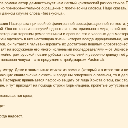
ов романа автор демонстрирует нам беглый критический разбор стихов 
чно пренебрежительное обращение с поэтическим словом. Надо сказать, 
в данном случае слова «безвкусица».
эзия Пастернака при всей её филигранной версификационной тонкости, 
. Она соткана из созвучий одного лишь материального мира, в ней нет 
Пастернака хорошим ремесленником и сравнил его с часовых дел мастер
обен вдохнуть в них настоящую жизнь, которая всегда иррациональна, 
ов, он пытается гальванизировать их достаточно пошлым словотворчест
взят на вооружение его многочисленными последователями – от Вознесе
а мейнстрим русской поэзии рубежа тысячелетий и уверенно доведут её
попсовая чепуха – это продукция с трейдмарком Pasternak.
 мэтру. Даже в знаменитых стихах из романа (который я в итоге так и н
ывающих евангельские сюжеты и вроде бы говорящих о главном, то и д
 Пастернак принимается пафосно вещать от лица Христа о том, как стол
ие, и тут приходят на помощь строки Кормильцева, пропетые Бутусовым
возвышается крест,
дат –
огда надоест.
…