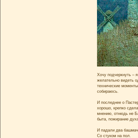
Хочу подчеркнуть – я
желательно видеть од
технические моменты,
собираюсь.
И последнее о Пастер
хорошо, крепко сдел
мнению, отнюдь не Ба
быта, пожирание дух
И падали два башмач
Со стуком на пол.