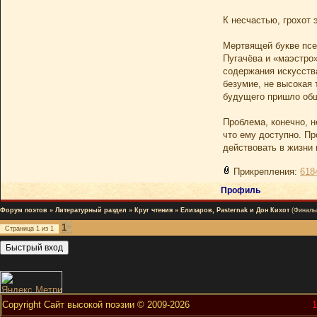
К несчастью, грохот 
Мертвящей букве псев
Пугачёва и «маэстро
содержания искусства
безумие, не высокая 
будущего пришло обще
Проблема, конечно, н
что ему доступно. Пр
действовать в жизни
Прикрепления:
618
Профиль
Форум поэтов
»
Литературный раздел
»
Круг чтения
»
Елизаров, Pasternak и Дон Кихот
(Финаль
1
Страница
1
из
1
Copyright Сайт высокой поэзии © 2009-2026