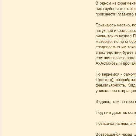
В одном из фрагмент
них грубое и достато
произнести главного 
Признаюсь честно, по
натужной и фальшивой
очень точно назвал 
материю, но не спос
создаваемых им текст
впоследствии будет 
составят своего род
АхАстаховы и прочая 
Но вернёмся к самому
Толстого), разрабат
фамильярность. Когда
уникальное отвращен
Видишь, там на горе 
Под ним десяток сол
Повиси-ка на нём, а к
Возвращайся назад