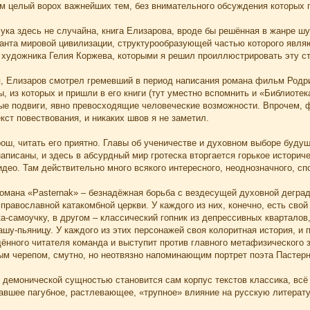
 целый ворох важнейших тем, без внимательного обсуждения которых пр
ука здесь не случайна, книга Елизарова, вроде бы решённая в жанре шут
анта мировой цивилизации, структурообразующей частью которого являю
 художника Гелия Коржева, которыми я решил проиллюстрировать эту ст
, Елизаров смотрел гремевший в период написания романа фильм Родриг
, из которых и пришли в его книги (тут уместно вспомнить и «Библиоте
ые подвиги, явно превосходящие человеческие возможности. Впрочем, 
кст повествования, и никаких швов я не заметил.
ош, читать его приятно. Главы об ученичестве и духовном выборе буду
аписаны, и здесь в абсурдный мир гротеска вторгается горькое историче
део. Там действительно много всякого интересного, неоднозначного, сп
омана «Pasternak» – безнадёжная борьба с вездесущей духовной деград
православной катакомбной церкви. У каждого из них, конечно, есть сво
ка-самоучку, в другом – классический гопник из депрессивных квартало
у-пьяницу. У каждого из этих персонажей своя колоритная история, и п
ённого читателя команда и выступит против главного метафизического з
м черепом, смутно, но неотвязно напоминающим портрет поэта Пастерн
 демонической сущностью становится сам корпус текстов классика, всё 
авшее пагубное, растлевающее, «трупное» влияние на русскую литерату