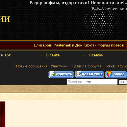
Вздор рифмы, вздор стихи! Нелепости оне!..
К. К. Случевский
ии
Елизаров, Pasternak и Дон Кихот - Форум поэтов
 и арт
О сайте
Ссылки
[
Новые сообщения
·
Участники
·
Правила форума
·
Поиск
·
RSS
]