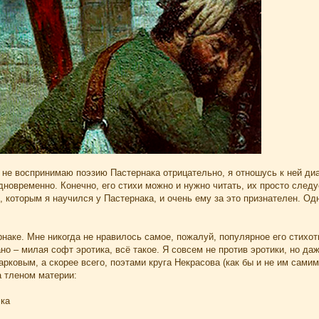
 не воспринимаю поэзию Пастернака отрицательно, я отношусь к ней диа
новременно. Конечно, его стихи можно и нужно читать, их просто следу
 которым я научился у Пастернака, и очень ему за это признателен. Од
наке. Мне никогда не нравилось самое, пожалуй, популярное его стихотво
ано – милая софт эротика, всё такое. Я совсем не против эротики, но 
рковым, а скорее всего, поэтами круга Некрасова (как бы и не им самим
а тленом материи:
ка