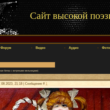
Сайт высокой поэз
Форум
Видео
Аудио
Фото
ная битва с ветряными мельницами)
.08.2023, 21:18 | Сообщение #
1