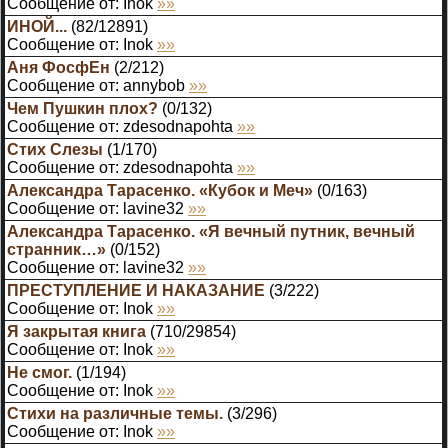
Сообщение от:
Inok
»»
ИНОЙ...
(
82
/
12891
)
Сообщение от:
Inok
»»
Аня ФосфЕн
(
2
/
212
)
Сообщение от:
annybob
»»
Чем Пушкин плох?
(
0
/
132
)
Сообщение от:
zdesodnapohta
»»
Стих Слезы
(
1
/
170
)
Сообщение от:
zdesodnapohta
»»
Александра Тарасенко. «Кубок и Меч»
(
0
/
163
)
Сообщение от:
lavine32
»»
Александра Тарасенко. «Я вечный путник, вечный
странник…»
(
0
/
152
)
Сообщение от:
lavine32
»»
ПРЕСТУПЛЕНИЕ И НАКАЗАНИЕ
(
3
/
222
)
Сообщение от:
Inok
»»
Я закрытая книга
(
710
/
29854
)
Сообщение от:
Inok
»»
Не смог.
(
1
/
194
)
Сообщение от:
Inok
»»
Стихи на различные темы.
(
3
/
296
)
Сообщение от:
Inok
»»