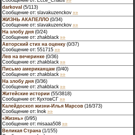
Сообщение от:
Ecce_Chaos
»»
darkoval
(
5
/
113
)
Сообщение от:
slavakuzenckov
»»
ЖИЗНЬ АКАПЕЛЛО
(
0
/
34
)
Сообщение от:
slavakuzenckov
»»
На злобу дня
(
0
/
24
)
Сообщение от:
zhakblack
»»
Авторский стих на оценку
(
0
/
37
)
Сообщение от:
551715
»»
Лев на вечеринке
(
0
/
36
)
Сообщение от:
zhakblack
»»
Письмо американцам
(
0
/
40
)
Сообщение от:
zhakblack
»»
На злобу дня
(
0
/
36
)
Сообщение от:
zhakblack
»»
Житейские истории
(
55
/
3818
)
Сообщение от:
КухтовСГ
»»
Калейдоскоп жизни-Илья Марсов
(
16
/
373
)
Сообщение от:
Inok
»»
«Жизнь»
(
0
/
95
)
Сообщение от:
misaaa508
»»
Великая Страна
(
1
/
155
)