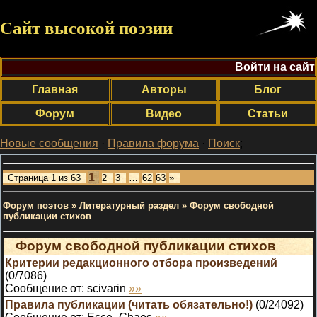
Сайт высокой поэзии
Войти на сайт
Главная
Авторы
Блог
Форум
Видео
Статьи
Новые сообщения
·
Правила форума
·
Поиск
;
1
Страница
1
из
63
2
3
…
62
63
»
Форум поэтов
»
Литературный раздел
»
Форум свободной
публикации стихов
Форум свободной публикации стихов
Критерии редакционного отбора произведений
(
0
/
7086
)
Сообщение от:
scivarin
»»
Правила публикации (читать обязательно!)
(
0
/
24092
)