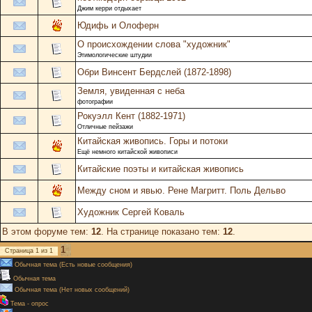
Джим керри отдыхает
Юдифь и Олоферн
О происхождении слова "художник"
Этимологические штудии
Обри Винсент Бердслей (1872-1898)
Земля, увиденная с неба
фотографии
Рокуэлл Кент (1882-1971)
Отличные пейзажи
Китайская живопись. Горы и потоки
Ещё немного китайской живописи
Китайские поэты и китайская живопись
Между сном и явью. Рене Магритт. Поль Дельво
Художник Сергей Коваль
В этом форуме тем:
12
. На странице показано тем:
12
.
1
Страница
1
из
1
Обычная тема (Есть новые сообщения)
Обычная тема
Обычная тема (Нет новых сообщений)
Тема - опрос