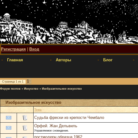
Регистрация
|
Вход
Главная
Авторы
Блог
1
Страница
1
из
1
Форум поэтов
»
Искусство
»
Изобразительное искусство
Изобразительное искусство
Тема
Судьба фрески из крепости Чембало
Орфей. Жан Дельвиль
Управляемое сновидение.
постмодерн образца 1962