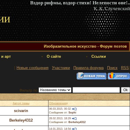
Вздор рифмы, вздор стихи! Нелепости оне!..
К. К. Случевский
ии
Изобразительное искусство - Форум поэтов
 и арт
О сайте
Ссылки
[
Новые сообщения
·
Участники
·
Правила форума
·
Поиск
·
RSS
]
Фильтр по:
Автор темы
Обновления
↓
06.03.2015, 00:32
scivarin
Сообщение от:
Sophi
28.02.2013, 18:29
Berkeley4312
Сообщение от:
Berkeley4312
14.01.2013, 14:54