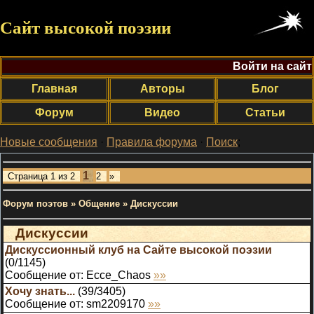
Сайт высокой поэзии
Войти на сайт
Главная
Авторы
Блог
Форум
Видео
Статьи
Новые сообщения
·
Правила форума
·
Поиск
;
1
Страница
1
из
2
2
»
Форум поэтов
»
Общение
»
Дискуссии
Дискуссии
Дискуссионный клуб на Сайте высокой поэзии
(
0
/
1145
)
Сообщение от:
Ecce_Chaos
»»
Хочу знать...
(
39
/
3405
)
Сообщение от:
sm2209170
»»