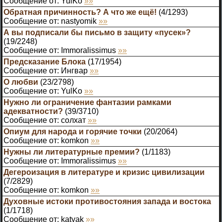
Сообщение от:
YulKo
»»
Обратная причинность? А что же ещё!
(
4
/
1293
)
Сообщение от:
nastyomik
»»
А вы подписали бы письмо в защиту «пусек»?
(
19
/
2248
)
Сообщение от:
Immoralissimus
»»
Предсказание Блока
(
17
/
1954
)
Сообщение от:
Ингвар
»»
О любви
(
23
/
2798
)
Сообщение от:
YulKo
»»
Нужно ли ограничение фантазии рамками
адекватности?
(
39
/
3710
)
Сообщение от:
солхат
»»
Опиум для народа и горячие точки
(
20
/
2064
)
Сообщение от:
komkon
»»
Нужны ли литературные премии?
(
1
/
1183
)
Сообщение от:
Immoralissimus
»»
Дегероизация в литературе и кризис цивилизации
(
7
/
2829
)
Сообщение от:
komkon
»»
Духовные истоки противостояния запада и востока
(
1
/
1718
)
Сообщение от:
katyak
»»