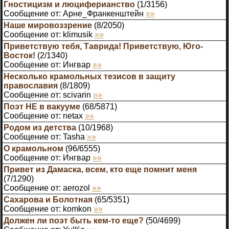
Гностицизм и люциферианство
(
1
/
3156
)
Сообщение от:
Арне_Франкенштейн
»»
Наше мировоззрение
(
8
/
2050
)
Сообщение от:
klimusik
»»
Приветствую тебя, Таврида! Приветствую, Юго-
Восток!
(
2
/
1340
)
Сообщение от:
Ингвар
»»
Несколько крамольных тезисов в защиту
православия
(
8
/
1809
)
Сообщение от:
scivarin
»»
Поэт НЕ в вакууме
(
68
/
5871
)
Сообщение от:
netax
»»
Родом из детства
(
10
/
1968
)
Сообщение от:
Tasha
»»
О крамольном
(
96
/
6555
)
Сообщение от:
Ингвар
»»
Привет из Дамаска, всем, кто еще помнит меня
(
7
/
1290
)
Сообщение от:
aerozol
»»
Cахарова и Болотная
(
65
/
5351
)
Сообщение от:
komkon
»»
Должен ли поэт быть кем-то еще?
(
50
/
4699
)