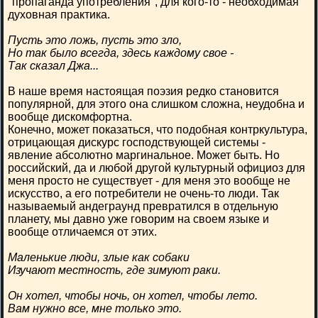
"пропаганда употребления", для кого-то - необходимая
духовная практика.
Пусть это ложь, пусть это зло,
Но так было всегда, здесь каждому свое -
Так сказал Джа...
В наше время настоящая поэзия редко становится
популярной, для этого она слишком сложна, неудобна и
вообще дискомфортна.
Конечно, может показаться, что подобная контркультура,
отрицающая дискурс господствующей системы -
явление абсолютно маргинальное. Может быть. Но
российский, да и любой другой культурный официоз для
меня просто не существует - для меня это вообще не
искусство, а его потребители не очень-то люди. Так
называемый андеграунд превратился в отдельную
планету, мы давно уже говорим на своем языке и
вообще отличаемся от этих.
Маленькие люди, злые как собаки
Изучают местность, где зимуют раки.
Он хотел, чтобы ночь, он хотел, чтобы лето.
Вам нужно все, мне только это.