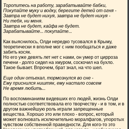
Торопитесь на работу, зарабатывайте бабки,
Покупайте муку и водку, берегите детей от огня -
Завтра не будет нихуя, завтра не будет нихуя -
Ни тебя, ни меня.
Завтра не будет, кайфа не будет.
Зарабатывайте... покупайте...
Как выяснилось, Олди нередко тусовался в Крыму,
теоретически я вполне мог с ним пообщаться и даже
забить косяк.
Но его уже девять лет нет с нами, он умер от цирроза
печени - долго сидел на хмуром, соскочил на бухло.
Такое бывает. Впрочем, брат знал, на что шел.
Еще один отъехал, тормознулся во сне -
Ему приснился ништяк, ему настало совсем
Не время любить...
По воспоминаниям видевших его людей, жизнь Олди
полностью соответствовала его творчеству - и в том, и в
другом важнейшую роль играли запрещенные
вещества. Хорошо это или плохо - вопрос, который
может волновать исключительно моралфагов, упоротых
чувством собственной праведности. Для кого-то это