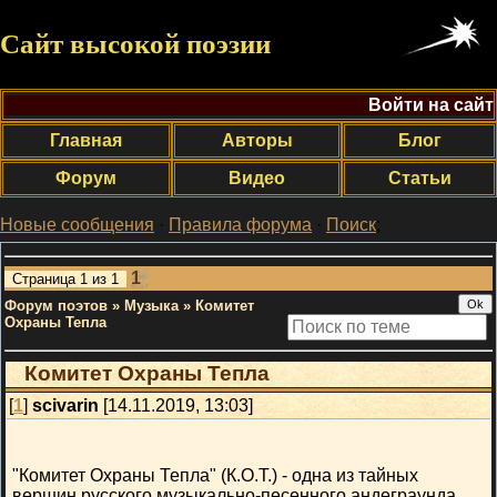
Сайт высокой поэзии
Войти на сайт
Главная
Авторы
Блог
Форум
Видео
Статьи
Новые сообщения
·
Правила форума
·
Поиск
;
1
Страница
1
из
1
Форум поэтов
»
Музыка
»
Комитет
Охраны Тепла
Комитет Охраны Тепла
[
1
]
scivarin
[14.11.2019, 13:03]
"Комитет Охраны Тепла" (К.О.Т.) - одна из тайных
вершин русского музыкально-песенного андеграунда.