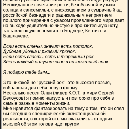
Неожиданное сочетание регги, безоблачной музыки
солнца и сансемильи, с нисхождением в сумрачный ад
российской безнадеги и радикальным неприятием
пошлого примирения с ужасом проявленного мира дает
на выходе удивительно чистую и пронзительную ноту,
заставляющую вспомнить о Бодлере, Кертисе и
Башлачеве.
Если есть стены, значит есть потолок,
Дубовая удочка и ржавый крючок.
Если есть власть, есть и тюремный рок -
Здесь каждый получит свое в назначенный срок.
Я подарю тебе дым...
Это никакой не "русский рок", это высокая поэзия,
избравшая для себя новую форму.
Несколько песен Олди (лидер К.О.Т., в миру Сергей
Белоусов) я помню наизусть и повторяю про себя в
самые разные моменты жизни.
Мне нравится фантазировать на тему о том, что он спел
бы сегодня о специфической экзистенциальной
реальности, в которой все мы оказались - от одних
мыслей об этом голова идет кругом.