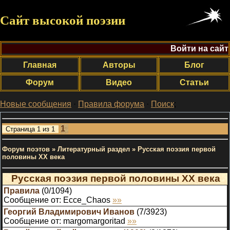
Сайт высокой поэзии
Войти на сайт
Главная
Авторы
Блог
Форум
Видео
Статьи
Новые сообщения
·
Правила форума
·
Поиск
;
1
Страница
1
из
1
Форум поэтов
»
Литературный раздел
»
Русская поэзия первой
половины XX века
Русская поэзия первой половины XX века
Правила
(
0
/
1094
)
Сообщение от:
Ecce_Chaos
»»
Георгий Владимирович Иванов
(
7
/
3923
)
Сообщение от:
margomargoritad
»»