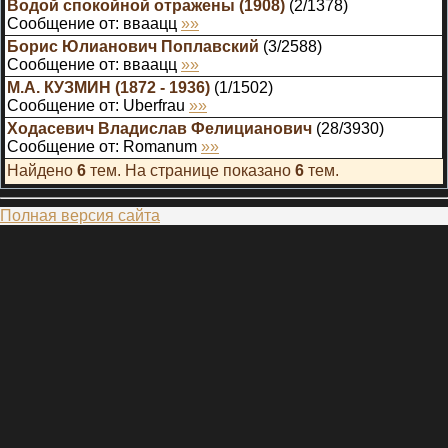
Водой спокойной отражены (1908)
(
2
/
1378
)
Сообщение от:
вваацц
»»
Борис Юлианович Поплавский
(
3
/
2588
)
Сообщение от:
вваацц
»»
М.А. КУЗМИН (1872 - 1936)
(
1
/
1502
)
Сообщение от:
Uberfrau
»»
Ходасевич Владислав Фелицианович
(
28
/
3930
)
Сообщение от:
Romanum
»»
Найдено
6
тем. На странице показано
6
тем.
Полная версия сайта