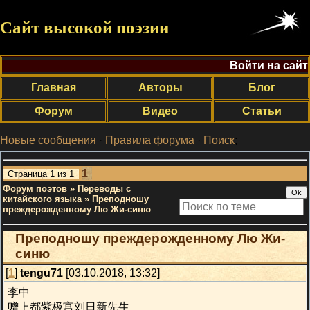
Сайт высокой поэзии
Войти на сайт
Главная
Авторы
Блог
Форум
Видео
Статьи
Новые сообщения
·
Правила форума
·
Поиск
;
1
Страница
1
из
1
Форум поэтов
»
Переводы с
китайского языка
»
Преподношу
преждерожденному Лю Жи-синю
Преподношу преждерожденному Лю Жи-
синю
[
1
]
tengu71
[03.10.2018, 13:32]
李中
赠上都紫极宫刘日新先生