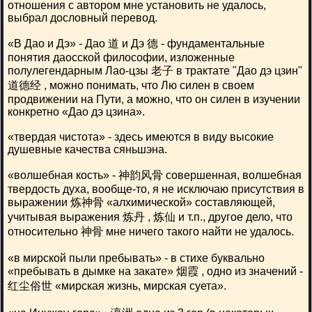
отношения с автором мне установить не удалось,
выбрал дословный перевод.
«В Дао и Дэ» - Дао 道 и Дэ 德 - фундаментальные
понятия даосской философии, изложенные
полулегендарным Лао-цзы 老子 в трактате "Дао дэ цзин"
道德经 , можно понимать, что Лю силен в своем
продвижении на Пути, а можно, что он силен в изучении
конкретно «Дао дэ цзина».
«твердая чистота» - здесь имеются в виду высокие
душевные качества сяньшэна.
«волшебная кость» - 神韵风骨 совершенная, волшебная
твердость духа, вообще-то, я не исключаю присутствия в
выражении 炼神骨 «алхимической» составляющей,
учитывая выражения 炼丹 , 炼仙 и т.п., другое дело, что
относительно 神骨 мне ничего такого найти не удалось.
«в мирской пыли пребывать» - в стихе буквально
«пребывать в дымке на закате» 烟霞 , одно из значений -
红尘俗世 «мирская жизнь, мирская суета».