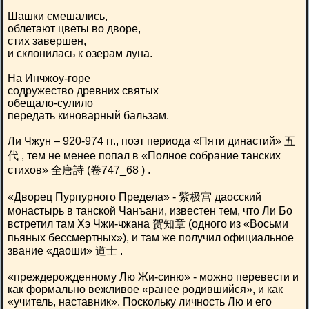
Шашки смешались,
облетают цветы во дворе,
стих завершен,
и склонилась к озерам луна.
На Инчжоу-горе
содружество древних святых
обещало-сулило
передать киноварный бальзам.
Ли Чжун – 920-974 гг., поэт периода «Пяти династий» 五
代 , тем не менее попал в «Полное собрание танских
стихов» 全唐詩 (卷747_68 ) .
«Дворец Пурпурного Предела» - 紫极宫 даосский
монастырь в танской Чанъани, известен тем, что Ли Бо
встретил там Хэ Чжи-чжана 贺知章 (одного из «Восьми
пьяных бессмертных»), и там же получил официальное
звание «даоши» 道士 .
«преждерожденному Лю Жи-синю» - можно перевести и
как формально вежливое «ранее родившийся», и как
«учитель, наставник». Поскольку личность Лю и его