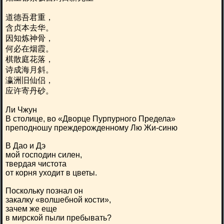
道德吾君重，
含贞本去华。
因知炼神骨，
何必在烟霞。
棋散庭花落，
诗成海月斜。
瀛洲旧仙侣，
应许寄丹砂。
Ли Чжун
В столице, во «Дворце Пурпурного Предела»
преподношу преждерожденному Лю Жи-синю
В Дао и Дэ
мой господин силен,
твердая чистота
от корня уходит в цветы.
Поскольку познал он
закалку «волшебной кости»,
зачем же еще
в мирской пыли пребывать?