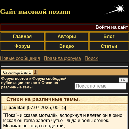
Сайт высокой поэзии
Войти на сайт
Главная
Авторы
Блог
Форум
Видео
Статьи
Новые сообщения
·
Правила форума
·
Поиск
;
1
Страница
1
из
1
Форум поэтов
»
Форум свободной
публикации стихов
»
Стихи на
различные темы.
Стихи на различные темы.
[
1
]
pavlitan
[07.07.2025, 00:15]
"Пока"- и сказав мотылёк, вспорхнул и влетел он в окно.
Искал он тогда завета чутье - льда и воды огонёк.
Мелькал он тогда в воде той,