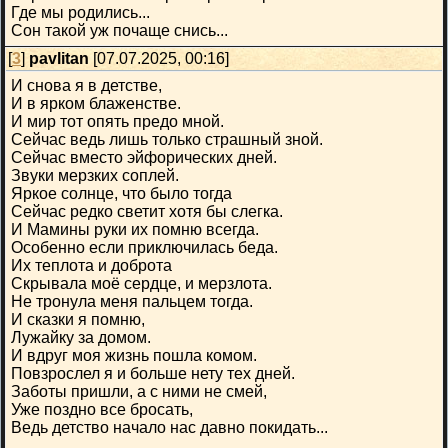
Где мы родились...
Сон такой уж почаще снись...
[
3
]
pavlitan
[07.07.2025, 00:16]
И снова я в детстве,
И в ярком блаженстве.
И мир тот опять предо мной.
Сейчас ведь лишь только страшный зной.
Сейчас вместо эйфорических дней.
Звуки мерзких соплей.
Яркое солнце, что было тогда
Сейчас редко светит хотя бы слегка.
И Мамины руки их помню всегда.
Особенно если приключилась беда.
Их теплота и доброта
Скрывала моё сердце, и мерзлота.
Не тронула меня пальцем тогда.
И сказки я помню,
Лужайку за домом.
И вдруг моя жизнь пошла комом.
Повзрослел я и больше нету тех дней.
Заботы пришли, а с ними не смей,
Уже поздно все бросать,
Ведь детство начало нас давно покидать...