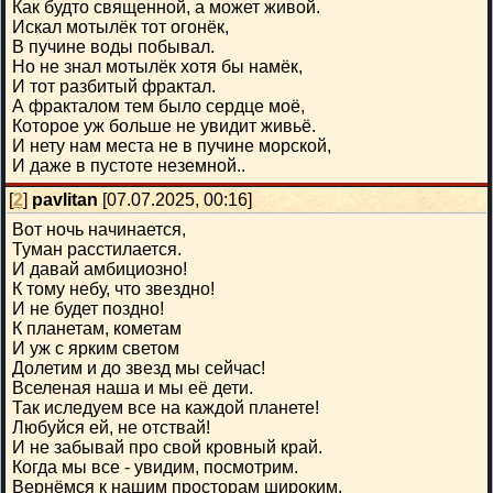
Как будто священной, а может живой.
Искал мотылёк тот огонёк,
В пучине воды побывал.
Но не знал мотылёк хотя бы намёк,
И тот разбитый фрактал.
А фракталом тем было сердце моё,
Которое уж больше не увидит живьё.
И нету нам места не в пучине морской,
И даже в пустоте неземной..
[
2
]
pavlitan
[07.07.2025, 00:16]
Вот ночь начинается,
Туман расстилается.
И давай амбициозно!
К тому небу, что звездно!
И не будет поздно!
К планетам, кометам
И уж с ярким светом
Долетим и до звезд мы сейчас!
Вселеная наша и мы её дети.
Так иследуем все на каждой планете!
Любуйся ей, не отствай!
И не забывай про свой кровный край.
Когда мы все - увидим, посмотрим.
Вернёмся к нашим просторам широким.