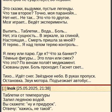
Это сказки, выдумки, пустые легенды.
Что там второе? Точно, моя паранойя...
Нет-нет... Не так... Это что-то другое.
Мозг играет... Ведёт эксперименты.
Выпить... Таблетки... Вода... Боль...
Нет, эта сущность... В зеркале, за спиной,
Настоящая... Смерть пришла за мной?
Я теряю... Я над телом теряю контроль...
Я лежу или парю. Где я? Что за банкет?
Тёмные фигуры... Это плач или смех?
Что это? По венам ползёт медикамент.
Скованы руки. Боль проходит. Гаснет свет...
Тихо... Идёт снег. Звёздное небо. В руках пропуск.
Остановка. Звук мотора. Подъезжает автобус...
[
2
]
Inok
[25.05.2025, 21:38]
Таблетки от температуры
Запил ледяною водой.
Вы скажете: "ну и придурок".
Отвечу: "кажись, не такой".