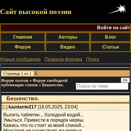
Сайт высокой поэзии
Войти на сайт
Главная
Авторы
Блог
Форум
Видео
Статьи
Новые сообщения
·
Правила форума
·
Поиск
;
1
Страница
1
из
1
Форум поэтов
»
Форум свободной
публикации стихов
»
Бешенство.
Бешенство.
[
1
]
kazdante217
[18.05.2025, 23:04]
Выпить таблетки... Холодной водой...
Умыться. Привести в порядок нервы.
Кажись что-то стоит за моей спиной...
Монстров не существует, во-первых.