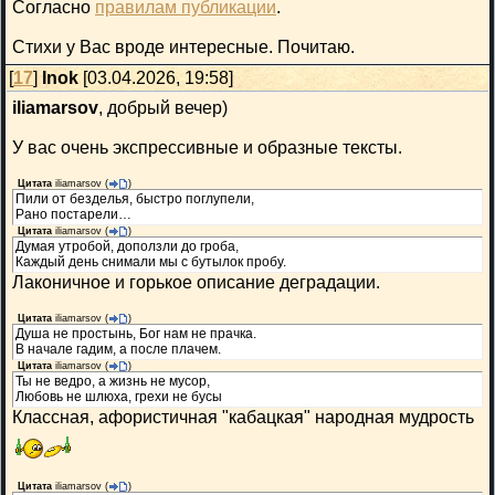
Согласно
правилам публикации
.
Стихи у Вас вроде интересные. Почитаю.
[
17
]
Inok
[03.04.2026, 19:58]
iliamarsov
, добрый вечер)
У вас очень экспрессивные и образные тексты.
Цитата
iliamarsov
(
)
Пили от безделья, быстро поглупели,
Рано постарели…
Цитата
iliamarsov
(
)
Думая утробой, доползли до гроба,
Каждый день снимали мы с бутылок пробу.
Лаконичное и горькое описание деградации.
Цитата
iliamarsov
(
)
Душа не простынь, Бог нам не прачка.
В начале гадим, а после плачем.
Цитата
iliamarsov
(
)
Ты не ведро, а жизнь не мусор,
Любовь не шлюха, грехи не бусы
Классная, афористичная "кабацкая" народная мудрость
Цитата
iliamarsov
(
)