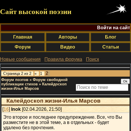
Сайт высокой поэзии
Войти на сайт
Главная
Авторы
Блог
Форум
Видео
Статьи
Новые сообщения
·
Правила форума
·
Поиск
;
2
Страница
2
из
2
«
1
Форум поэтов
»
Форум свободной
публикации стихов
»
Калейдоскоп
жизни-Илья Марсов
Калейдоскоп жизни-Илья Марсов
[
16
]
Inok
[02.04.2026, 21:50]
Это второе и последнее предупреждение. Все, что Вы
разместите не в этой теме, а в отдельных - будет
удалено без прочтения.