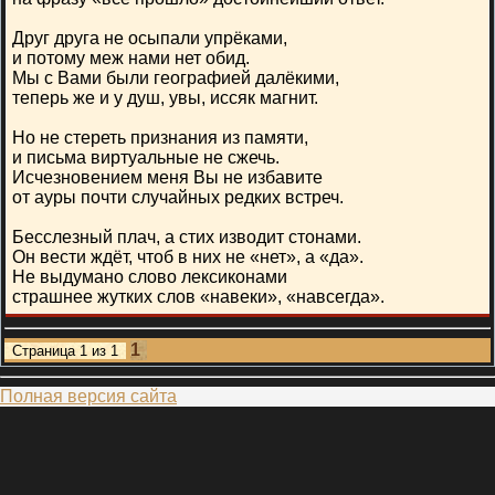
Друг друга не осыпали упрёками,
и потому меж нами нет обид.
Мы с Вами были географией далёкими,
теперь же и у душ, увы, иссяк магнит.
Но не стереть признания из памяти,
и письма виртуальные не сжечь.
Исчезновением меня Вы не избавите
от ауры почти случайных редких встреч.
Бесслезный плач, а стих изводит стонами.
Он вести ждёт, чтоб в них не «нет», а «да».
Не выдумано слово лексиконами
страшнее жутких слов «навеки», «навсегда».
1
Страница
1
из
1
Полная версия сайта