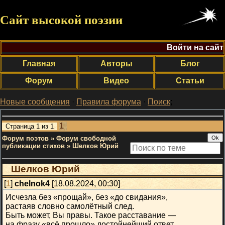
Сайт высокой поэзии
Войти на сайт
Главная
Авторы
Блог
Форум
Видео
Статьи
Новые сообщения
·
Правила форума
·
Поиск
;
1
Страница
1
из
1
Форум поэтов
»
Форум свободной
публикации стихов
»
Шелков Юрий
Шелков Юрий
[
1
]
chelnok4
[18.08.2024, 00:30]
Исчезла без «прощай», без «до свидания»,
растаяв словно самолётный след.
Быть может, Вы правы. Такое расставание —
на фразу «всё прошло» достойнейший ответ.