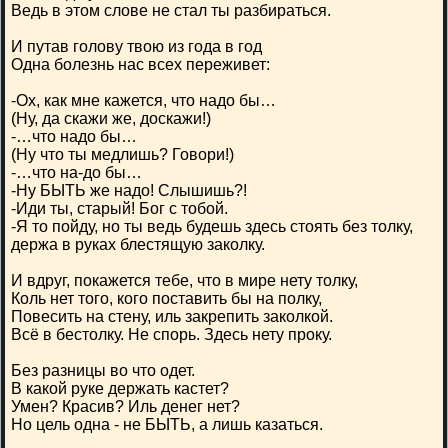
Ведь в этом слове не стал ты разбираться.
И путав голову твою из года в год
Одна болезнь нас всех переживет:
-Ох, как мне кажется, что надо бы…
(Ну, да скажи же, доскажи!)
-…что надо бы…
(Ну что ты медлишь? Говори!)
-…что на-до бы…
-Ну БЫТЬ же надо! Слышишь?!
-Иди ты, старый! Бог с тобой.
-Я то пойду, но ты ведь будешь здесь стоять без толку,
держа в руках блестящую заколку.
И вдруг, покажется тебе, что в мире нету толку,
Коль нет того, кого поставить бы на полку,
Повесить на стену, иль закрепить заколкой.
Всё в бестолку. Не спорь. Здесь нету проку.
Без разницы во что одет.
В какой руке держать кастет?
Умен? Красив? Иль денег нет?
Но цель одна - не БЫТЬ, а лишь казаться.