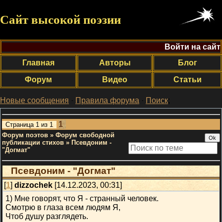
Сайт высокой поэзии
Войти на сайт
Главная
Авторы
Блог
Форум
Видео
Статьи
Новые сообщения
·
Правила форума
·
Поиск
;
1
Страница
1
из
1
Форум поэтов
»
Форум свободной
публикации стихов
»
Псевдоним -
"Догмат"
Псевдоним - "Догмат"
[
1
]
dizzochek
[14.12.2023, 00:31]
1) Мне говорят, что Я - странный человек.
Смотрю в глаза всем людям Я,
Чтоб душу разглядеть.