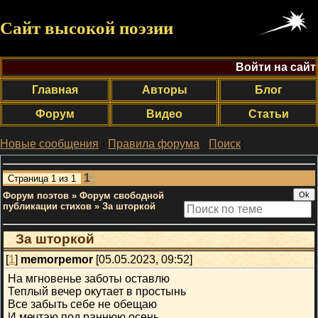
Сайт высокой поэзии
Войти на сайт
Главная
Авторы
Блог
Форум
Видео
Статьи
Новые сообщения
·
Правила форума
·
Поиск
;
1
Страница
1
из
1
Форум поэтов
»
Форум свободной
публикации стихов
»
За шторкой
За шторкой
[
1
]
memorpemor
[05.05.2023, 09:52]
На мгновенье заботы оставлю
Теплый вечер окутает в простынь
Все забыть себе не обещаю
И мечтаю под раннюю осень