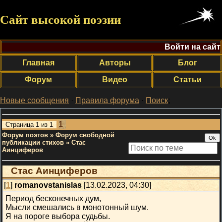
Сайт высокой поэзии
Войти на сайт
Главная
Авторы
Блог
Форум
Видео
Статьи
Новые сообщения
·
Правила форума
·
Поиск
;
1
Страница
1
из
1
Форум поэтов
»
Форум свободной
публикации стихов
»
Стас
Аинциферов
Стас Аинциферов
[
1
]
romanovstanislas
[13.02.2023, 04:30]
Период бесконечных дум,
Мысли смешались в монотонный шум.
Я на пороге выбора судьбы.