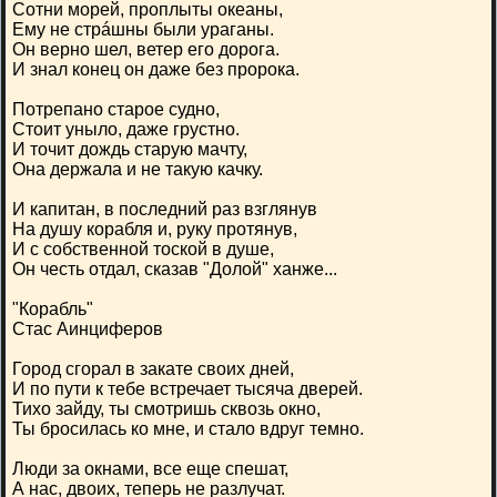
Сотни морей, проплыты океаны,
Ему не стрáшны были ураганы.
Он верно шел, ветер его дорога.
И знал конец он даже без пророка.
Потрепано старое судно,
Стоит уныло, даже грустно.
И точит дождь старую мачту,
Она держала и не такую качку.
И капитан, в последний раз взглянув
На душу корабля и, руку протянув,
И с собственной тоской в душе,
Он честь отдал, сказав "Долой" ханже...
"Корабль"
Стас Аинциферов
Город сгорал в закате своих дней,
И по пути к тебе встречает тысяча дверей.
Тихо зайду, ты смотришь сквозь окно,
Ты бросилась ко мне, и стало вдруг темно.
Люди за окнами, все еще спешат,
А нас, двоих, теперь не разлучат.