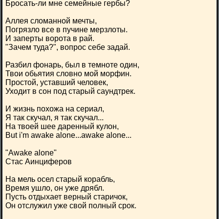
Бросать-ли мне семейные гербы?
Аллея сломанной мечты,
Погрязло все в пучине мерзлоты.
И заперты ворота в рай.
"Зачем туда?", вопрос себе задай.
Разбил фонарь, был в темноте один,
Твои обьятия словно мой морфин.
Простой, уставший человек,
Уходит в сон под старый саундтрек.
И жизнь похожа на сериал,
Я так скучал, я так скучал...
На твоей шее даренный кулон,
But i'm awake alone...awake alone...
"Awake alone"
Стас Аинциферов
На мель осел старый корабль,
Время ушло, он уже дрябл.
Пусть отдыхает верный старичок,
Он отслужил уже свой полный срок.