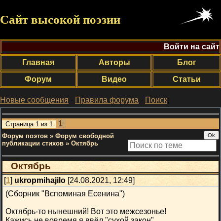
Сайт высокой поэзии
Войти на сайт
Главная
Авторы
Блог
Форум
Видео
Статьи
Новые сообщения
·
Правила форума
·
Поиск
;
1
Страница
1
из
1
Форум поэтов
»
Форум свободной
публикации стихов
»
Октябрь
Октябрь
[
1
]
ukropmihajilo
[24.08.2021, 12:49]
(Сборник "Вспоминая Есенина")
Октябрь-то нынешний! Вот это межсезонье!
Кажись не вовремя я ввёл "сухой закон".