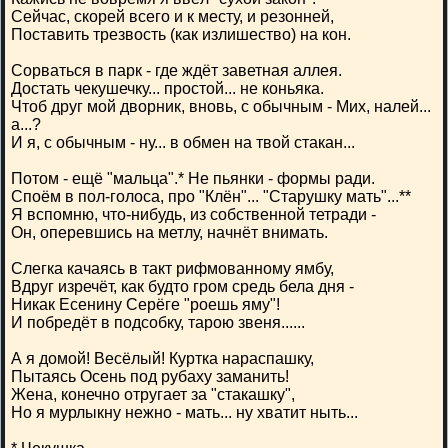
Сейчас, скорей всего и к месту, и резонней,
Поставить трезвость (как излишество) на кон.
Сорваться в парк - где ждёт заветная аллея.
Достать чекушечку... простой... не коньяка.
Чтоб друг мой дворник, вновь, с обычным - Мих, налей...
а...?
И я, с обычным - ну... в обмен на твой стакан...
Потом - ещё "мальца".* Не пьянки - формы ради.
Споём в пол-голоса, про "Клён"... "Старушку мать"...**
Я вспомню, что-нибудь, из собственной тетради -
Он, оперевшись на метлу, начнёт внимать.
Слегка качаясь в такт рифмованному ямбу,
Вдруг изречёт, как будто гром средь бела дня -
Никак Есенину Серёге "роешь яму"!
И побредёт в подсобку, тарою звеня......
А я домой! Весёлый! Куртка нараспашку,
Пытаясь Осень под рубаху заманить!
Жена, конечно отругает за "стакашку",
Но я мурлыкну нежно - мать... ну хватит ныть...