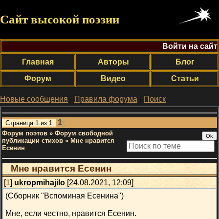
Сайт высокой поэзии
Войти на сайт
Главная
Авторы
Блог
Форум
Видео
Статьи
Новые сообщения
·
Правила форума
·
Поиск
;
1
Страница
1
из
1
Форум поэтов
»
Форум свободной
публикации стихов
»
Мне нравится
Есенин
Мне нравится Есенин
[
1
]
ukropmihajilo
[24.08.2021, 12:09]
­­­­­­(Сборник "Вспоминая Есенина")
Мне, если честно, нравится Есенин.