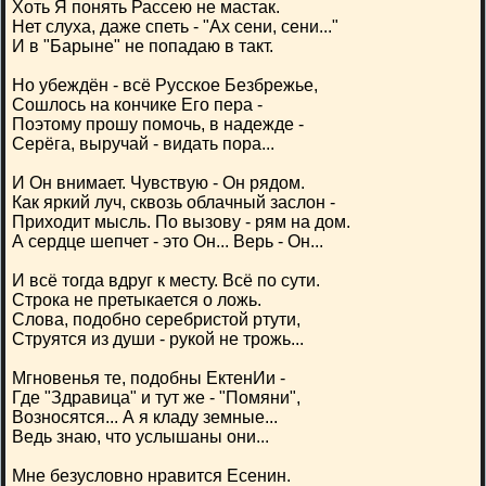
Хоть Я понять Рассею не мастак.
Нет слуха, даже спеть - "Ах сени, сени..."
И в "Барыне" не попадаю в такт.
Но убеждён - всё Русское Безбрежье,
Сошлось на кончике Его пера -
Поэтому прошу помочь, в надежде -
Серёга, выручай - видать пора...
И Он внимает. Чувствую - Он рядом.
Как яркий луч, сквозь облачный заслон -
Приходит мысль. По вызову - рям на дом.
А сердце шепчет - это Он... Верь - Он...
И всё тогда вдруг к месту. Всё по сути.
Строка не претыкается о ложь.
Слова, подобно серебристой ртути,
Струятся из души - рукой не трожь...
Мгновенья те, подобны ЕктенИи -
Где "Здравица" и тут же - "Помяни",
Возносятся... А я кладу земные...
Ведь знаю, что услышаны они...
Мне безусловно нравится Есенин.