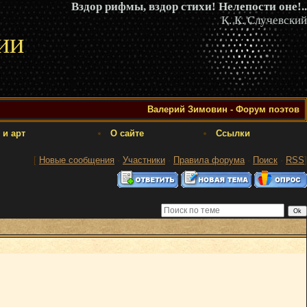
Вздор рифмы, вздор стихи! Нелепости оне!..
К. К. Случевский
ии
Валерий Зимовин - Форум поэтов
 и арт
О сайте
Ссылки
[
Новые сообщения
·
Участники
·
Правила форума
·
Поиск
·
RSS
]