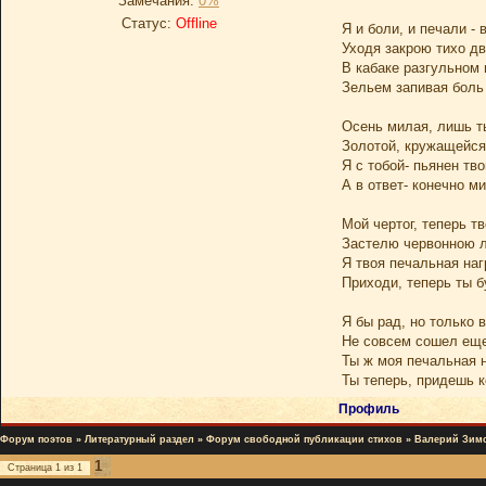
Замечания:
0%
Статус:
Offline
Я и боли, и печали - 
Уходя закрою тихо д
В кабаке разгульном 
Зельем запивая боль
Осень милая, лишь т
Золотой, кружащейся
Я с тобой- пьянен тв
А в ответ- конечно ми
Мой чертог, теперь т
Застелю червонною 
Я твоя печальная на
Приходи, теперь ты 
Я бы рад, но только 
Не совсем сошел еще
Ты ж моя печальная 
Ты теперь, придешь к
Профиль
Форум поэтов
»
Литературный раздел
»
Форум свободной публикации стихов
»
Валерий Зим
1
Страница
1
из
1