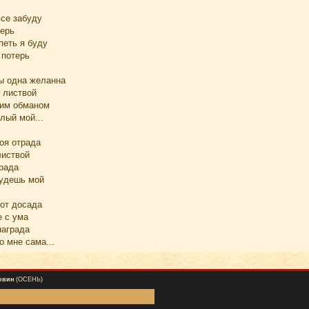
все забуду
верь
петь я буду
 потерь
ы одна желанна
 листвой
оим обманом
лый мой...
воя отрада
листвой
града
будешь мой
вот досада
 с ума
награда
о мне сама...
овин
(ОСЕНЬ)