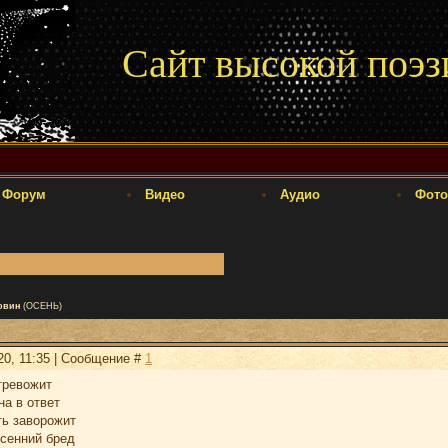
Сайт высокой поэз
Форум
Видео
Аудио
Фото
овин
(ОСЕНЬ)
20, 11:35 | Сообщение #
1
тревожит
на в ответ
ь заворожит
осенний бред