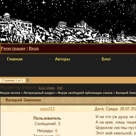
Регистрация
|
Вход
Главная
Авторы
Блог
1
Страница
1
из
1
Модератор форума:
,
Ecce_Chaos
Inok
Форум поэтов
»
Литературный раздел
»
Форум свободной публикации стихов
»
Валерий Зим
Валерий Зимовин
wwz013
Дата: Среда, 29.07.20
И ни что уж душу не 
Пользователь
А на крик, лишь тиши
Сообщений:
3
Шорохом листвы пуст
Награды:
0
Этот мой хмельной, 