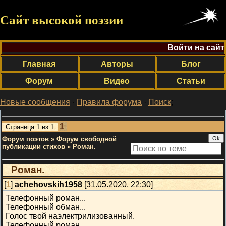
Сайт высокой поэзии
Войти на сайт
Главная
Авторы
Блог
Форум
Видео
Статьи
Новые сообщения
·
Правила форума
·
Поиск
;
1
Страница
1
из
1
Форум поэтов
»
Форум свободной
публикации стихов
»
Роман.
Роман.
[
1
]
achehovskih1958
[31.05.2020, 22:30]
Телефонный роман...
Телефонный обман...
Голос твой наэлектрилизованный.
Телефонный роман...