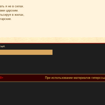
ть я не в силах.
ами царским.
льсируя в жилах,
гарские.
Серб.
18+
При использовании материалов гиперссыл