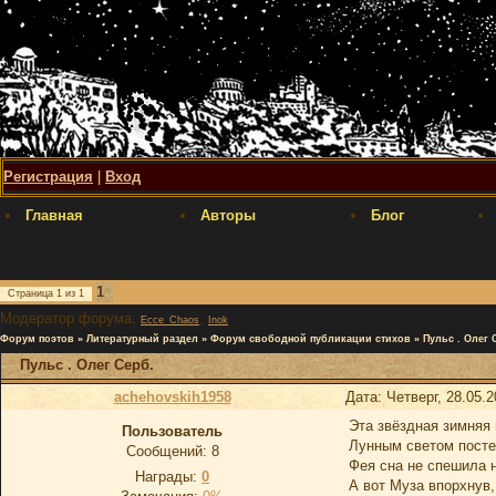
Регистрация
|
Вход
Главная
Авторы
Блог
1
Страница
1
из
1
Модератор форума:
,
Ecce_Chaos
Inok
Форум поэтов
»
Литературный раздел
»
Форум свободной публикации стихов
»
Пульс . Олег 
Пульс . Олег Серб.
achehovskih1958
Дата: Четверг, 28.05.
Эта звёздная зимняя
Пользователь
Лунным светом посте
Сообщений:
8
Фея сна не спешила 
Награды:
0
А вот Муза впорхнув,