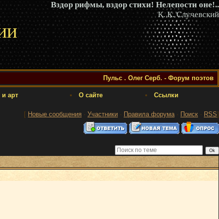
Вздор рифмы, вздор стихи! Нелепости оне!..
К. К. Случевский
ии
Пульс . Олег Серб. - Форум поэтов
 и арт
О сайте
Ссылки
[
Новые сообщения
·
Участники
·
Правила форума
·
Поиск
·
RSS
]