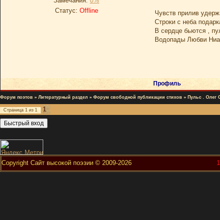
Замечания:
0%
Статус:
Offline
Чувств прилив удержа
Строки с неба подарк
В сердце бьются , пу
Водопады Любви Ниа
Профиль
Форум поэтов
»
Литературный раздел
»
Форум свободной публикации стихов
»
Пульс . Олег 
1
Страница
1
из
1
Copyright Сайт высокой поэзии © 2009-2026