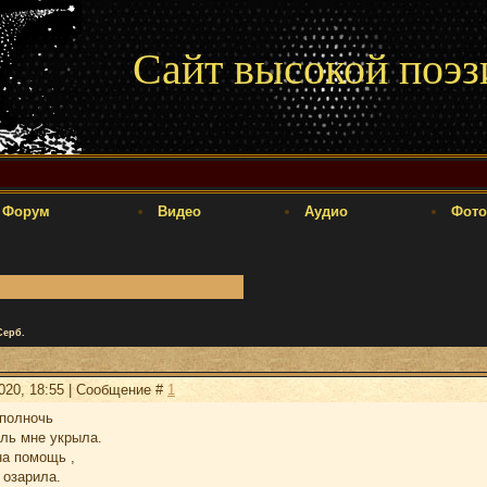
Сайт высокой поэз
Форум
Видео
Аудио
Фото
Серб.
2020, 18:55 | Сообщение #
1
 полночь
ль мне укрыла.
на помощь ,
 озарила.