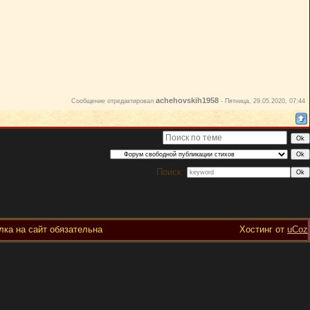
achehovskih1958
Сообщение отредактировал
-
Пятница, 29.05.2020, 07:44
Поиск:
ка на сайт обязательна
Хостинг от
uCoz