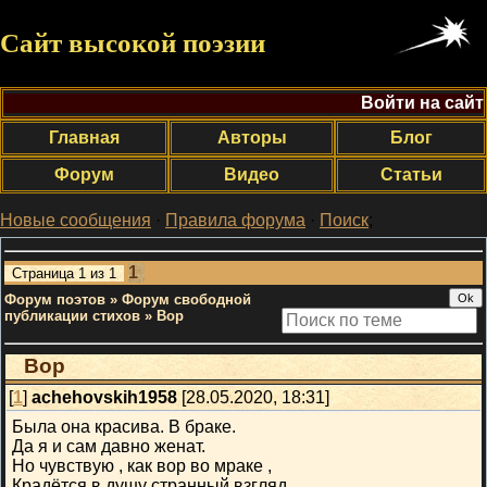
Сайт высокой поэзии
Войти на сайт
Главная
Авторы
Блог
Форум
Видео
Статьи
Новые сообщения
·
Правила форума
·
Поиск
;
1
Страница
1
из
1
Форум поэтов
»
Форум свободной
публикации стихов
»
Вор
Вор
[
1
]
achehovskih1958
[28.05.2020, 18:31]
Была она красива. В браке.
Да я и сам давно женат.
Но чувствую , как вор во мраке ,
Крадётся в душу странный взгляд.