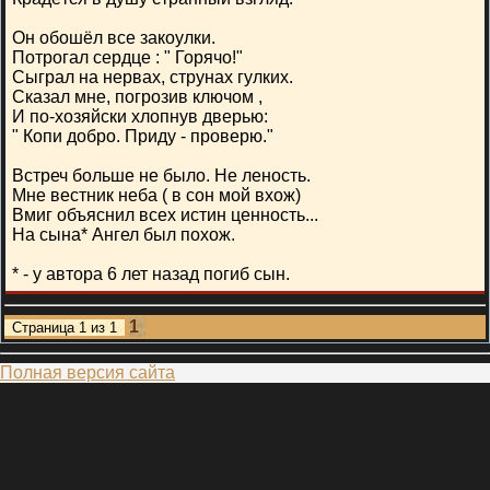
Он обошёл все закоулки.
Потрогал сердце : " Горячо!"
Сыграл на нервах, струнах гулких.
Сказал мне, погрозив ключом ,
И по-хозяйски хлопнув дверью:
" Копи добро. Приду - проверю."
Встреч больше не было. Не леность.
Мне вестник неба ( в сон мой вхож)
Вмиг объяснил всех истин ценность...
На сына* Ангел был похож.
* - у автора 6 лет назад погиб сын.
1
Страница
1
из
1
Полная версия сайта