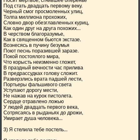
Носит мертвое, сгнившее оперенье
Под стать двадцать первому веку.
Черный смог просмоленных улиц,
Толпа миллиона прохожих,
Словно двор обезглавленных куриц,
Как один друг на друга похожих...
В черством благоразумье,
Как в священном бьются экстазе.
Вознесясь в пучину безумья
Поют песнь поразившей заразе.
Покой постоялого мира,
Что корысть неизменно гложет,
В праздный вечности час прилива
В предрассудках голову сложит.
Разверзлись врата падшей лести,
Портьеры фальшивого света
Уступают дорогу мести,
Не нажав на курок пистолета.
Сердце отравлено ложью
У людей двадцать первого века,
Сотрясаясь в рыданьях до дрожи,
Умирает душа человека...
3) Я стелила тебе постель...