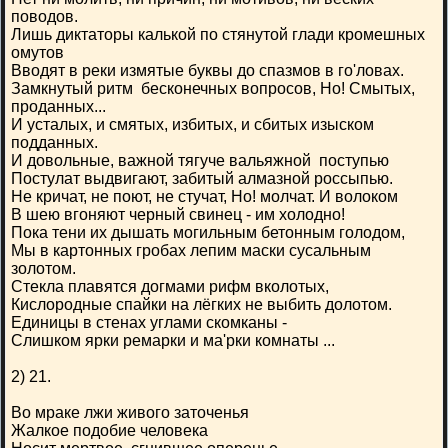
поводов.
Лишь диктаторы калькой по стянутой глади кромешных
омутов
Вводят в реки измятые буквы до спазмов в го'ловах.
Замкнутый ритм бесконечных вопросов, Но! Смытых,
проданных...
И усталых, и смятых, избитых, и сбитых изыском
подданных.
И довольные, важной тягуче вальяжной поступью
Постулат выдвигают, забитый алмазной россыпью.
Не кричат, не поют, не стучат, Но! молчат. И волоком
В шею вгоняют черный свинец - им холодно!
Пока тени их дышать могильным бетонным голодом,
Мы в картонных гробах лепим маски сусальным
золотом.
Стекла плавятся догмами рифм вколотых,
Кислородные спайки на лёгких не выбить долотом.
Единицы в стенах углами скомканы -
Слишком ярки ремарки и ма'рки комнаты ...
2) 21.
Во мраке лжи живого заточенья
Жалкое подобие человека