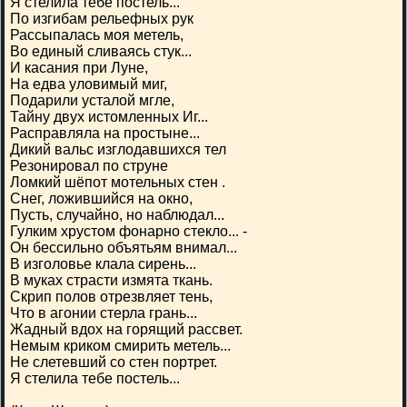
Я стелила тебе постель...
По изгибам рельефных рук
Рассыпалась моя метель,
Во единый сливаясь стук...
И касания при Луне,
На едва уловимый миг,
Подарили усталой мгле,
Тайну двух истомленных Иг...
Расправляла на простыне...
Дикий вальс изглодавшихся тел
Резонировал по струне
Ломкий шёпот мотельных стен .
Снег, ложившийся на окно,
Пусть, случайно, но наблюдал...
Гулким хрустом фонарно стекло... -
Он бессильно объятьям внимал...
В изголовье клала сирень...
В муках страсти измята ткань.
Скрип полов отрезвляет тень,
Что в агонии стерла грань...
Жадный вдох на горящий рассвет.
Немым криком смирить метель...
Не слетевший со стен портрет.
Я стелила тебе постель...