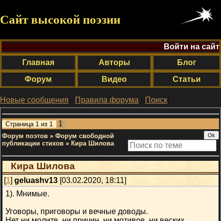
Сайт высокой поэзии
Войти на сайт
Главная
Авторы
Блог
Форум
Видео
Статьи
Новые сообщения
·
Правила форума
·
Поиск
;
1
Страница
1
из
1
Форум поэтов
»
Форум свободной
публикации стихов
»
Кира Шилова
Кира Шилова
[
1
]
geluashv13
[03.02.2020, 18:11]
1). Мнимые.
Уговоры, приговоры и вечные доводы.
Нет ни молитв, ни причин, ни мотивов, ни веских