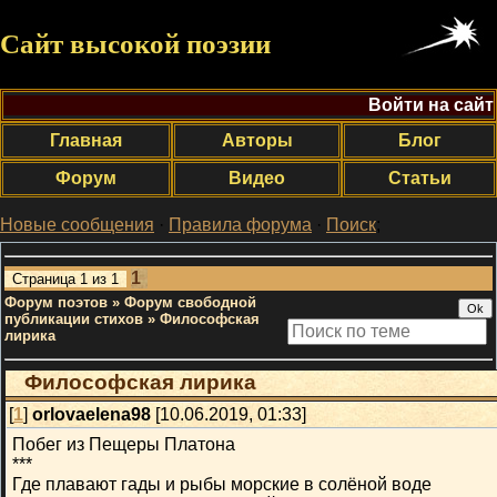
Сайт высокой поэзии
Войти на сайт
Главная
Авторы
Блог
Форум
Видео
Статьи
Новые сообщения
·
Правила форума
·
Поиск
;
1
Страница
1
из
1
Форум поэтов
»
Форум свободной
публикации стихов
»
Философская
лирика
Философская лирика
[
1
]
orlovaelena98
[10.06.2019, 01:33]
Побег из Пещеры Платона
***
Где плавают гады и рыбы морские в солёной воде