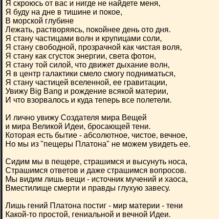
Я скроюсь от вас и нигде не найдете меня,
Я буду на дне в тишине и покое,
В морской глубине
Лежать, растворяясь, покойнее день ото дня.
Я стану частицами волн и крупицами соли,
Я стану свободной, прозрачной как чистая воля,
Я стану как сгусток энергии, света фотон,
Я стану той силой, что движет дыхание волн,
Я в центр галактики смело смогу подниматься,
Я стану частицей вселенной, ее гравитации,
Увижу Big Bang и рождение всякой материи,
И что взорвалось и куда теперь все полетели.
И лично увижу Создателя мира Вещей
и мира Великой Идеи, бросающей тени.
Которая есть бытие - абсолютное, чистое, вечное,
Но мы из "пещеры Платона" не можем увидеть ее.
Сидим мы в пещере, страшимся и высунуть носа,
Страшимся ответов и даже страшимся вопросов.
Мы видим лишь вещи - источник мучений и хаоса,
Вместилище смерти и правды глухую завесу.
Лишь гений Платона постиг - мир материи - тени
Какой-то простой, гениальной и вечной Идеи.