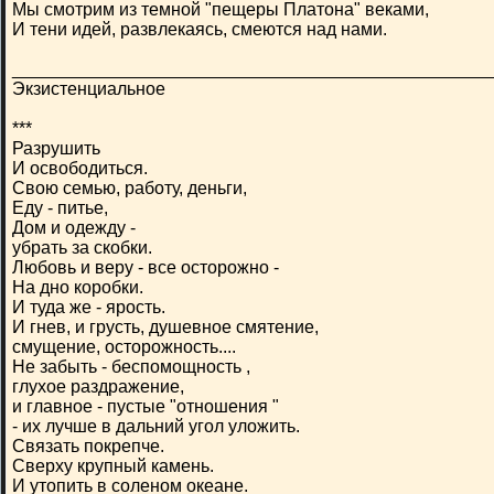
Мы смотрим из темной "пещеры Платона" веками,
И тени идей, развлекаясь, смеются над нами.
________________________________________________
Экзистенциальное
***
Разрушить
И освободиться.
Свою семью, работу, деньги,
Еду - питье,
Дом и одежду -
убрать за скобки.
Любовь и веру - все осторожно -
На дно коробки.
И туда же - ярость.
И гнев, и грусть, душевное смятение,
смущение, осторожность....
Не забыть - беспомощность ,
глухое раздражение,
и главное - пустые "отношения "
- их лучше в дальний угол уложить.
Связать покрепче.
Сверху крупный камень.
И утопить в соленом океане.