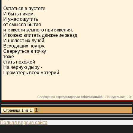
Остаться в пустоте.
И быть ничем.
И ужас ощутить
от смысла бытия
и тяжести земного притяжения.
И кожею впитать движение звезд
И шелест их лучей,
Всходящих поутру.
Свернуться в точку
тоже
стать похожей
На черную дыру -
Проматерь всех материй.
Сообщение отредактировал
orlovaelena98
-
Понедельник, 10.0
1
Страница
1
из
1
Полная версия сайта