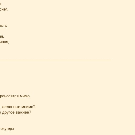
а
снег.
ость
ня.
маня,
_____________________________________________________
проносятся мимо
, желанные мнимо?
о другое важнее?
секунды