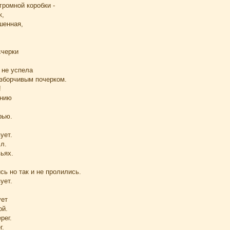
громной коробки -
к,
шенная,
счерки
 не успела
зборчивым почерком.
!
ению
рью.
ует.
л.
ьях.
ь но так и не пролились.
ует.
ует
ой.
рег.
г.