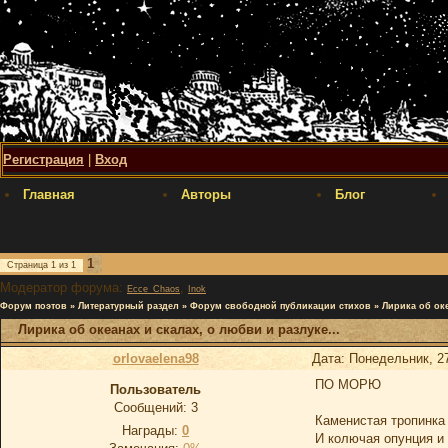
Регистрация
|
Вход
Главная
Авторы
Блог
1
Страница
1
из
1
Модератор форума:
,
Ecce_Chaos
Inok
Форум поэтов
»
Литературный раздел
»
Форум свободной публикации стихов
»
Лирика об оке
Лирика об океанах и скалах, о любви и разлуке...
orlovaelena98
Дата: Понедельник, 2
ПО МОРЮ
Пользователь
Сообщений:
3
Каменистая тропинка
Награды:
0
И колючая опунция и