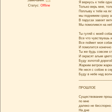
Замечания:
0%
Я вернусь к тебе одн
Статус:
Offline
Только верь мне, тол
Поплыву к тебе на ях
мы поднимем сразу ак
В парусах завоет вет
Мы помолимся на неб
Ты гуляй с моей соба
Все что чувствуешь и
Все поймет моя собак
И помолится конечно 
Ты же будь совсем с
И окрасят алым цвето
Буду золотой дорогой
Жарким ветром жарки
Не неся с собою в се
Буду в небе над волн
___________________
ПРОШЛОЕ
Существование прош
по мне
далеко не бесспорно.
На дне