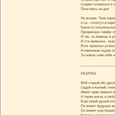
Скорее готовиться к 
Пластаясь на дне.
Но вскоре. Твое пора
и ты - сплетутся кор
Какое-то полубольно
Прозрачную лимфу пу
И так, ты живешь и у
И эта привычка - нуж
Всех прошлых успехо
И каменным льдом св
Ты новые сваи себе 
___________________
РАЗЛУКА
Мой старый пёс деся
Седой и жалкий, оче
Имеет нрав немного 
А также миску и люб
Ещё своей душой отк
Он может будущее ви
Он может чувствоват