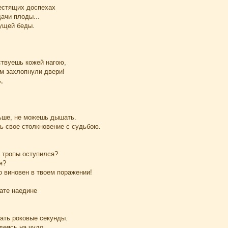
лестящих доспехах
ачи плоды...
дущей беды.
ствуешь кожей нагою,
ом захлопнули двери!
,
ьше, не можешь дышать.
 свое столкновение с судьбою.
с тропы оступился?
я?
о виновен в твоем поражении!
ате наедине
ать роковые секунды.
деясь на чудо,