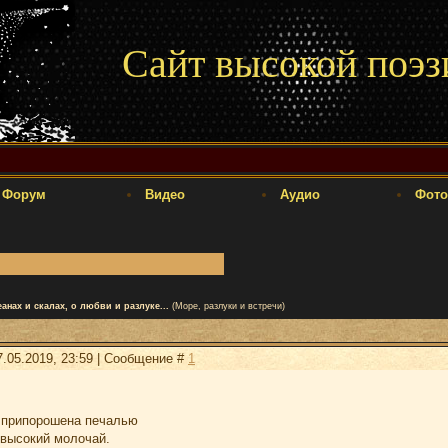
Сайт высокой поэз
Форум
Видео
Аудио
Фото
анах и скалах, о любви и разлуке...
(Море, разлуки и встречи)
7.05.2019, 23:59 | Сообщение #
1
 припорошена печалью
 высокий молочай.