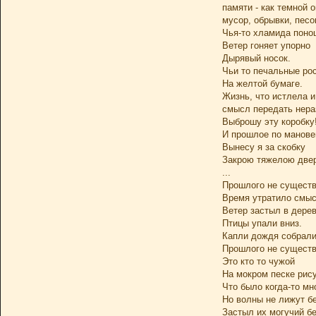
памяти - как темной о
мусор, обрывки, песо
Чья-то хламида поно
Ветер гоняет упорно
Дырявый носок.
Чьи то печальные ро
На желтой бумаге.
Жизнь, что истлела и
смысл передать нера
Выброшу эту коробку
И прошлое по манов
Вынесу я за скобку
Закрою тяжелою две
...
Прошлого не существ
Время утратило смыс
Ветер застыл в дерев
Птицы упали вниз.
Капли дождя собралис
Прошлого не существ
Это кто то чужой
На мокром песке рис
Что было когда-то мн
Но волны не лижут бе
Застыл их могучий бе