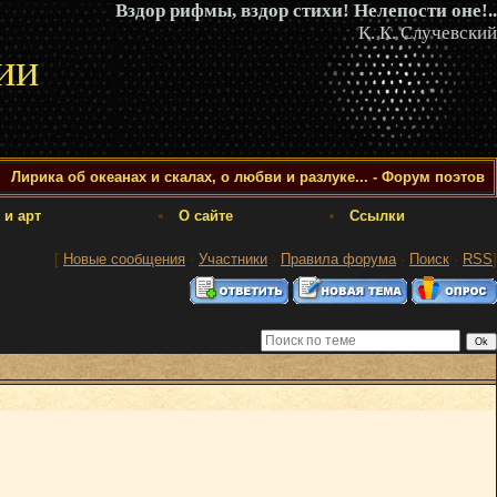
Вздор рифмы, вздор стихи! Нелепости оне!..
К. К. Случевский
ии
Лирика об океанах и скалах, о любви и разлуке... - Форум поэтов
 и арт
О сайте
Ссылки
[
Новые сообщения
·
Участники
·
Правила форума
·
Поиск
·
RSS
]