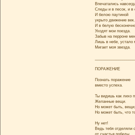
Впечатались навсегд
Следы и в песок, и в 
И белою паутиной
укрыто движение век.
И в белую бесконечн
Уходят мои поезда.
Забыв на перроне ме
Лишь в небе, устало 
Мигает моя звезда.
___________________
ПОРАЖЕНИЕ
Познать поражение
вместо успеха.
Ты видишь как лихо 
Желанные вещи.
Но может быть, вещи
Но может быть, что т
Ну нет!
Ведь тебя отделяли 
от счастья победы.