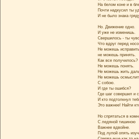
На белом коне и в б
Почти надкусил ты уд
И не было знака гря
Но. Движение одно.
И уже не изменишь.
Свершилось - ты чув
Что вдруг перед нос
Не можешь исправить
не можешь принять.
Как все получилось?
Не можешь понять.
Не можешь жить дал
Не можешь осмыслить
С собою.
И где ты ошибся?
Где шаг совершил и 
И кто подтолкнул теб
Это важнее! Найти кт
Но спрятаться в комн
С ледяной тишиною
Важнее вдвойне.
Под лупой опять изуч
Сперва еще как то на