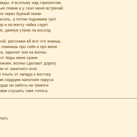
ажды, я всплыву над горизонтом,
ько помни и у скал меня встречай.
те через бурный океан
сель, а потом поднимем грот.
ер и на мачту чайка сядет
о, двинув утром на восход.
кой, расскажи ей все что знаешь,
 помнишь про себя и про меня.
а, зарычит она на волны
от беды меня храня.
покоен, волны сделают дорогу
м от закатного огня.
 плыть от запада к востоку
м сердцем наполняя паруса
рдце ни заботы ни тревоги
ами слушать чаек голоса.
________________________________________________________________
лого