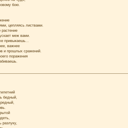
новому бою.
жение
нями, цепляясь листвами.
е растение
скает меж вами.
же привыкаешь...
нее, важнее
в и прошлых сражений.
оего поражения
забиваешь.
________________________________________________________________
тилетний
нь бедный,
вредный,
овь.
рытой
деть,
ь разлуку,