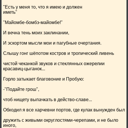
"Есть у меня то, что я имею и должен
иметь"
"Майомбе-бомбэ-майомбе!"
И вечна тень моих заклинании,
И эскортом мысли мои и пагубные очертания.
Слышу гонг шёпотом костров и тропический ливень
чистой чеканкой звуков и стеклянных ожерелии
красавиц-цыганок...
Горло затыкает благовоние и Пробую:
-"Подайте грош",
чтоб нищету выпачкать в действо-славе...
Обходил я все харчевни портов, где кулак вынужден был
дружить с живыми округлостями-черепами, и не было
иного,