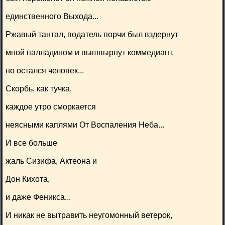
единственного Выхода...
Ржавый тантал, податель порчи был вздернут
мной палладином и вышвырнут коммедиант,
но остался человек...
Скорбь, как тучка,
каждое утро сморкается
неясными каплями От Воспаления Неба...
И все больше
жаль Сизифа, Актеона и
Дон Кихота,
и даже Феникса...
И никак не вытравить неугомонный ветерок,