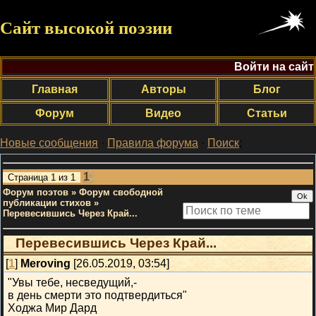
Сайт высокой поэзии
Войти на сайт
Главная
Авторы
Блог
Форум
Видео
Статьи
Новые сообщения
·
Правила форума
·
Поиск
;
1
Страница
1
из
1
Форум поэтов
»
Форум свободной
публикации стихов
»
Перевесившись Через Край...
Перевесившись Через Край...
[
1
]
Meroving
[26.05.2019, 03:54]
"Увы тебе, несведущий,-
в день смерти это подтвердиться"
Ходжа Мир Дард