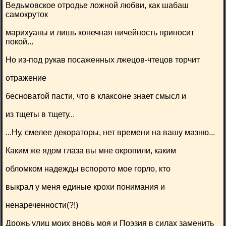
Ведьмовское отродье ложной любви, как шабаш
самокруток
марихуаны и лишь конечная ничейность приносит
покой...
Но из-под рукав посаженных лжецов-чтецов торчит
отражение
бесноватой пасти, что в клаксоне знает смысл и
из тщеты в тщету...
...Ну, смелее декораторы, нет времени на вашу мазню...
Каким же ядом глаза вы мне окропили, каким
обломком надежды вспорото мое горло, кто
выкрал у меня единые крохи понимания и
ненареченности(?!)
Дрожь улиц моих вновь моя и Поэзия в силах заменить