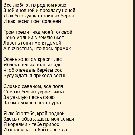
Всё люблю я в родном краю
Зной дневной и прохладу ночей
Я люблю кудри стройных берёз
И как песни поёт соловей
Гром гремит над моей головой
Небо молнии в землю бьёт
Ливень гонит меня домой
А я счастлив, что весь промок
Осень золотом красит лес
Яблок спелых полны сады
Чтоб отведать берёзы сок
Буду ждать я прихода весны
Словно саваном, все поля
Снегом белым укроет зима
За унылую песнь свою
За окном мне споёт пурга
Я люблю тебя, край родной
Здесь любовь, здесь моя семья
Я корнями к тебе прирос
И останусь с тобой навсегда.