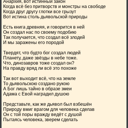
Анархия, вот истинный закон
Когда всё без притворств и монстры на свободе
Когда друг другу глотки все грызут
Вот истина столь дьявольской природы
Есть книга древняя, и говорится в ней
Он создал нас по своему подобию
Так получается, что создал всё злодей
И мы заражены его породой
Твердят, что будто бог создал людей
Планету, даже звёзды в небе тоже.
Что, динозавров тоже создал он?
На правду вряд ли всё это похоже
Так вот выходит всё, что на земле
То дьявольскою создано рукою
А Бог лишь тайно в образе змеи
Адама с Евой наградил душою
Представьте, как же дьявол был взбешён
Природу вмиг врагом для человека сделав
Он с той поры вражду ведёт с душой
Пытаясь человека, зверем сделать