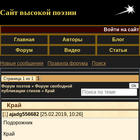
Сайт высокой поэзии
Войти на сайт
Главная
Авторы
Блог
Форум
Видео
Статьи
Новые сообщения
·
Правила форума
·
Поиск
;
1
Страница
1
из
1
Форум поэтов
»
Форум свободной
публикации стихов
»
Край
Край
[
1
]
ajadg556682
[25.02.2019, 10:26]
Подорожник
Край