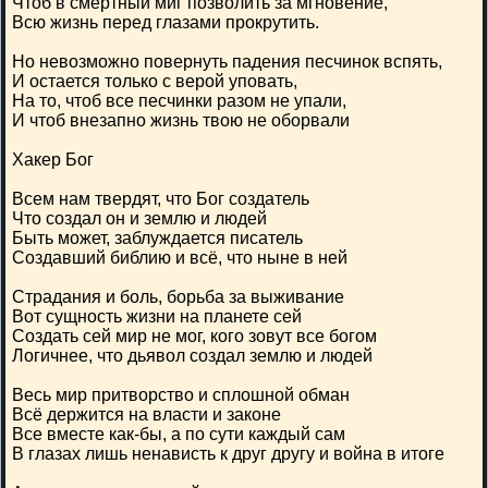
Чтоб в смертный миг позволить за мгновение,
Всю жизнь перед глазами прокрутить.
Но невозможно повернуть падения песчинок вспять,
И остается только с верой уповать,
На то, чтоб все песчинки разом не упали,
И чтоб внезапно жизнь твою не оборвали
Хакер Бог
Всем нам твердят, что Бог создатель
Что создал он и землю и людей
Быть может, заблуждается писатель
Создавший библию и всё, что ныне в ней
Страдания и боль, борьба за выживание
Вот сущность жизни на планете сей
Создать сей мир не мог, кого зовут все богом
Логичнее, что дьявол создал землю и людей
Весь мир притворство и сплошной обман
Всё держится на власти и законе
Все вместе как-бы, а по сути каждый сам
В глазах лишь ненависть к друг другу и война в итоге