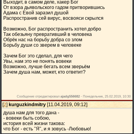
Выходит, в самом деле, хакер Бог
От взора дьявольского гадом притворившись
Адама с Евой заразил душой
Распространив сей вирус, восвояси скрылся
Возможно, Бог распространить хотел добро
Так обезьяну превративший в человека
Обрёк нас на борьбу добра со злом
Борьбу души со зверем в человеке
Зачем Бог это сделал, для чего
Увы, нам это не понять вовеки
Возможно, лучше бегать всем зверьём
Зачем душа нам, может, кто ответит?
Сообщение отредактировал
ajadg556682
-
Понедельник, 25.02.2019, 10:30
[
2
]
kurguzkindmitry
[11.04.2019, 09:12]
душа нам для того дана -
- вовеки быть собою,
история всей жизни такова:
что Бог - есть "Я", и я зовусь -Любовью!