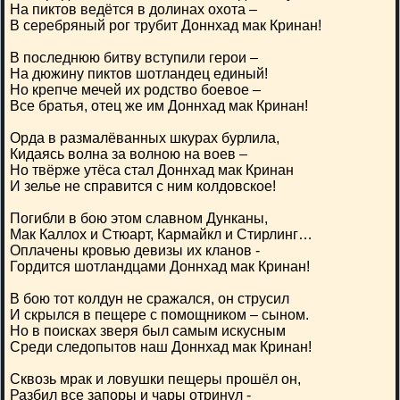
На пиктов ведётся в долинах охота –
В серебряный рог трубит Доннхад мак Кринан!
В последнюю битву вступили герои –
На дюжину пиктов шотландец единый!
Но крепче мечей их родство боевое –
Все братья, отец же им Доннхад мак Кринан!
Орда в размалёванных шкурах бурлила,
Кидаясь волна за волною на воев –
Но твёрже утёса стал Доннхад мак Кринан
И зелье не справится с ним колдовское!
Погибли в бою этом славном Дунканы,
Мак Каллох и Стюарт, Кармайкл и Стирлинг…
Оплачены кровью девизы их кланов -
Гордится шотландцами Доннхад мак Кринан!
В бою тот колдун не сражался, он струсил
И скрылся в пещере с помощником – сыном.
Но в поисках зверя был самым искусным
Среди следопытов наш Доннхад мак Кринан!
Сквозь мрак и ловушки пещеры прошёл он,
Разбил все запоры и чары отринул -