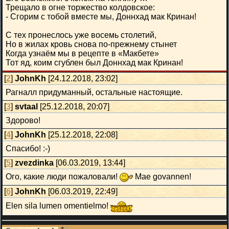
Трещало в огне торжество колдовское:
- Сгорим с тобой вместе мы, Доннхад мак Кринан!
С тех пронеслось уже восемь столетий,
Но в жилах кровь снова по-прежнему стынет
Когда узнаём мы в рецепте в «Макбете»
Тот яд, коим сгублен был Доннхад мак Кринан!
[
2
]
JohnKh
[24.12.2018, 23:02]
Рагналл придуманный, остальные настоящие.
[
3
]
svtaal
[25.12.2018, 20:07]
Здорово!
[
4
]
JohnKh
[25.12.2018, 22:08]
Спасибо! :-)
[
5
]
zvezdinka
[06.03.2019, 13:44]
Ого, какие люди пожаловали!
Mae govannen!
[
6
]
JohnKh
[06.03.2019, 22:49]
Elen sila lumen omentielmo!