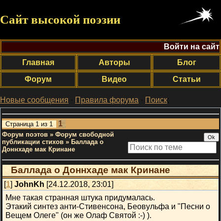
Сайт высокой поэзии
Войти на сайт
Главная
Авторы
Блог
Форум
Видео
Статьи
Новые сообщения
·
Правила форума
·
Поиск
;
1
Страница
1
из
1
Форум поэтов
»
Форум свободной
публикации стихов
»
Баллада о
Доннхаде мак Кринане
Баллада о Доннхаде мак Кринане
[
1
]
JohnKh
[24.12.2018, 23:01]
Мне такая странная штука придумалась.
Этакий синтез анти-Стивенсона, Беовульфа и "Песни о
Вещем Олеге" (он же Олаф Святой :-) ).