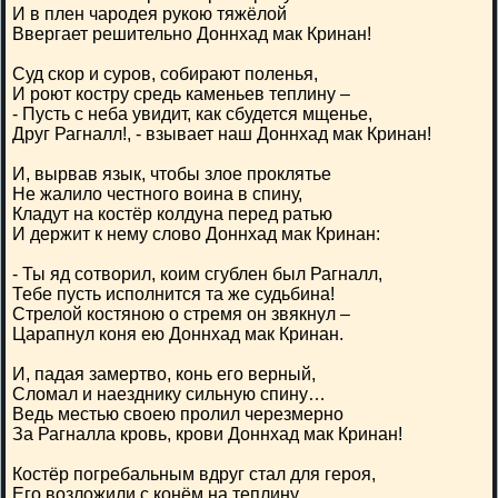
И в плен чародея рукою тяжёлой
Ввергает решительно Доннхад мак Кринан!
Суд скор и суров, собирают поленья,
И роют костру средь каменьев теплину –
- Пусть с неба увидит, как сбудется мщенье,
Друг Рагналл!, - взывает наш Доннхад мак Кринан!
И, вырвав язык, чтобы злое проклятье
Не жалило честного воина в спину,
Кладут на костёр колдуна перед ратью
И держит к нему слово Доннхад мак Кринан:
- Ты яд сотворил, коим сгублен был Рагналл,
Тебе пусть исполнится та же судьбина!
Стрелой костяною о стремя он звякнул –
Царапнул коня ею Доннхад мак Кринан.
И, падая замертво, конь его верный,
Сломал и наезднику сильную спину…
Ведь местью своею пролил черезмерно
За Рагналла кровь, крови Доннхад мак Кринан!
Костёр погребальным вдруг стал для героя,
Его возложили с конём на теплину …