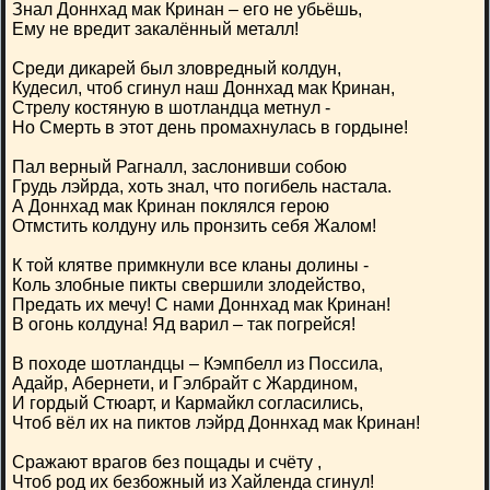
Знал Доннхад мак Кринан – его не убьёшь,
Ему не вредит закалённый металл!
Среди дикарей был зловредный колдун,
Кудесил, чтоб сгинул наш Доннхад мак Кринан,
Стрелу костяную в шотландца метнул -
Но Смерть в этот день промахнулась в гордыне!
Пал верный Рагналл, заслонивши собою
Грудь лэйрда, хоть знал, что погибель настала.
А Доннхад мак Кринан поклялся герою
Отмстить колдуну иль пронзить себя Жалом!
К той клятве примкнули все кланы долины -
Коль злобные пикты свершили злодейство,
Предать их мечу! С нами Доннхад мак Кринан!
В огонь колдуна! Яд варил – так погрейся!
В походе шотландцы – Кэмпбелл из Поссила,
Адайр, Абернети, и Гэлбрайт с Жардином,
И гордый Стюарт, и Кармайкл согласились,
Чтоб вёл их на пиктов лэйрд Доннхад мак Кринан!
Сражают врагов без пощады и счёту ,
Чтоб род их безбожный из Хайленда сгинул!