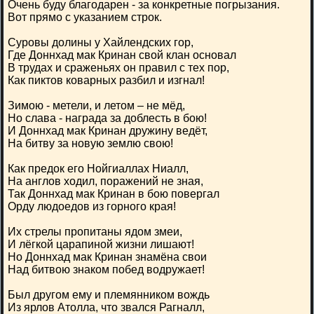
Очень буду благодарен - за конкретные погрызания.
Вот прямо с указанием строк.
Суровы долины у Хайлендских гор,
Где Доннхад мак Кринан свой клан основал
В трудах и сраженьях он правил с тех пор,
Как пиктов коварных разбил и изгнал!
Зимою - метели, и летом – не мёд,
Но слава - награда за доблесть в бою!
И Доннхад мак Кринан дружину ведёт,
На битву за новую землю свою!
Как предок его Нойгиаллах Ниалл,
На англов ходил, поражений не зная,
Так Доннхад мак Кринан в бою повергал
Орду людоедов из горного края!
Их стрелы пропитаны ядом змеи,
И лёгкой царапиной жизни лишают!
Но Доннхад мак Кринан знамёна свои
Над битвою знаком побед водружает!
Был другом ему и племянником вождь
Из ярлов Атолла, что звался Рагналл,