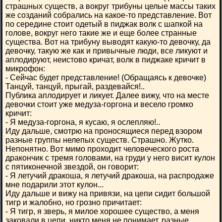
страшных существ, а вокруг трибуны целые массы таких
же созданий собрались на какое-то представление. Вот
по середине стоит одетый в пиджак волк с шапкой на
голове, вокруг него такие же и еще более странные
существа. Вот на трибуну выводят какую-то девочку, да
девочку, такую же как и привычные люди, все ликуют и
аплодируют, неистово кричат, волк в пиджаке кричит в
микрофон:
- Сейчас будет представление! (Обращаясь к девочке)
Танцуй, танцуй, прыгай, раздевайся!..
Публика аплодирует и ликует. Далее вижу, что на месте
девочки стоит уже медуза-горгона и весело громко
кричит:
- Я медуза-горгона, я кусаю, я ослепляю!..
Иду дальше, смотрю на проносящиеся перед взором
разные группы нелепых существ. Страшно. Жутко.
Непонятно. Вот мимо проходит человеческого роста
дракончик с тремя головами, на груди у него висит кулон
с пятиконечной звездой, он говорит:
- Я летучий дракоша, я летучий дракоша, на распродаже
мне подарили этот кулон...
Иду дальше и вижу на привязи, на цепи сидит большой
тигр и жалобно, но грозно причитает:
- Я тигр, я зверь, я милое хорошее существо, а меня
заковали в цепи, никто меня не понимает, разные