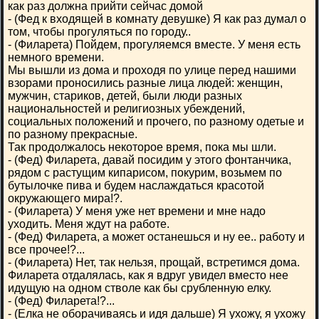
как раз должна прийти сейчас домой
- (Фед к входящей в комнату девушке) Я как раз думал о
том, чтобы прогуляться по городу..
- (Филарета) Пойдем, прогуляемся вместе. У меня есть
немного времени.
Мы вышли из дома и проходя по улице перед нашими
взорами проносились разные лица людей: женщин,
мужчин, стариков, детей, были люди разных
национальностей и религиозных убеждений,
социальных положений и прочего, по разному одетые и
по разному прекрасные.
Так продолжалось некоторое время, пока мы шли.
- (Фед) Филарета, давай посидим у этого фонтанчика,
рядом с растущим кипарисом, покурим, возьмем по
бутылочке пива и будем наслаждаться красотой
окружающего мира!?.
- (Филарета) У меня уже нет времени и мне надо
уходить. Меня ждут на работе.
- (Фед) Филарета, а может останешься и ну ее.. работу и
все прочее!?...
- (Филарета) Нет, так нельзя, прощай, встретимся дома.
Филарета отдалялась, как я вдруг увидел вместо нее
идущую на одном стволе как бы срубленную елку.
- (Фед) Филарета!?...
- (Елка не оборачиваясь и идя дальше) Я ухожу, я ухожу