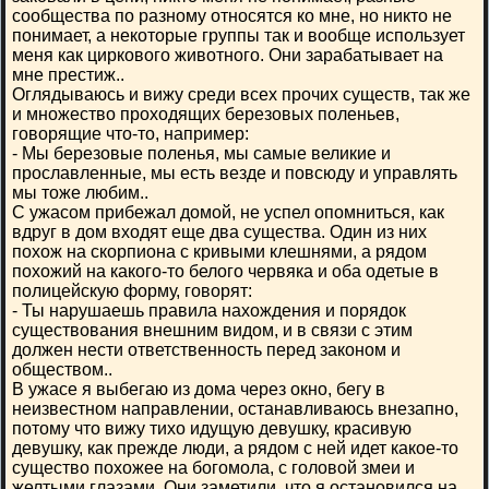
сообщества по разному относятся ко мне, но никто не
понимает, а некоторые группы так и вообще использует
меня как циркового животного. Они зарабатывает на
мне престиж..
Оглядываюсь и вижу среди всех прочих существ, так же
и множество проходящих березовых поленьев,
говорящие что-то, например:
- Мы березовые поленья, мы самые великие и
прославленные, мы есть везде и повсюду и управлять
мы тоже любим..
С ужасом прибежал домой, не успел опомниться, как
вдруг в дом входят еще два существа. Один из них
похож на скорпиона с кривыми клешнями, а рядом
похожий на какого-то белого червяка и оба одетые в
полицейскую форму, говорят:
- Ты нарушаешь правила нахождения и порядок
существования внешним видом, и в связи с этим
должен нести ответственность перед законом и
обществом..
В ужасе я выбегаю из дома через окно, бегу в
неизвестном направлении, останавливаюсь внезапно,
потому что вижу тихо идущую девушку, красивую
девушку, как прежде люди, а рядом с ней идет какое-то
существо похожее на богомола, с головой змеи и
желтыми глазами. Они заметили, что я остановился на