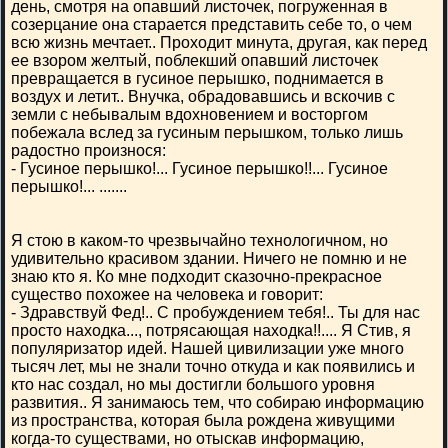
день, смотря на опавший листочек, погруженная в
созерцание она старается представить себе то, о чем
всю жизнь мечтает.. Проходит минута, другая, как перед
ее взором желтый, поблекший опавший листочек
превращается в гусиное перышко, поднимается в
воздух и летит.. Внучка, обрадовавшись и вскочив с
земли с небывалым вдохновением и восторгом
побежала вслед за гусиным перышком, только лишь
радостно произнося:
- Гусиное перышко!... Гусиное перышко!!... Гусиное
перышко!... .......
Я стою в каком-то чрезвычайно технологичном, но
удивительно красивом здании. Ничего не помню и не
знаю кто я. Ко мне подходит сказочно-прекрасное
существо похожее на человека и говорит:
- Здравствуй Фед!.. С пробуждением тебя!.. Ты для нас
просто находка..., потрясающая находка!!.... Я Стив, я
популяризатор идей. Нашей цивилизации уже много
тысяч лет, мы не знали точно откуда и как появились и
кто нас создал, но мы достигли большого уровня
развития.. Я занимаюсь тем, что собираю информацию
из пространства, которая была рождена живущими
когда-то существами, но отыскав информацию,