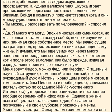
глазами, обволакивает взглядом окружающее
пространство, а чудная великолепная шкурка играет
проникающими через оконное стекло солнечными
бликами. Войдя в комнату я поприветствовал кота и он к
моему удивлению ответил мне тем же..
- Ты можешь разговаривать по человечески?! - спросил
я.
- Да. Я много что могу.. Эпохи мироздания сменяются, но
мы - кошки - остаемся всегда собой, вечно живущими в
них, занимая свое собственное место. Мы вечно сущие
на границе вод, проистекающие в них и хранящие саму
жизнь. И думаю, что мы еще увидимся через много
эонов лет в период новых прекрасных сказок - ответил
кот и после этого замолчал, как было прежде, издавая
изредка лишь привычные кошачьи звуки.
Меня зовут Федор, можно Фед, или Феофил. Я тщетный
научный сотрудник, осмеянный и непонятый, вечно
руководимый духом Истины, хранящем в себе многое, в
том числе и тайны Пифагора и вообще цифр, занимаюсь
деятельностью по созданию ИИ(Искусственного
Интеллекта), утверждая о неправильности построения
вообще современной информатики. Однако в жизни
всего общества остаюсь лишь один, беззаветно
погруженный в свои глубокие, прекрасные мечты.
У меня есть сестра - Филарета, мы живем вместе и она