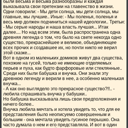
были весьма и весьма разнообразны и каждая
выказывала свои претензии на главенство в жизни.
Одни говорили: - Мы дети солнца, мы дети солнца, мы
главные, мы лучшие.. Иные: - Мы поленья, поленья и
весь мир должен подчиниться нашей идеологии.. Третьи:
- Мы серые народы и наша власть лучшая... Итак
далее.... Но над всем этим, была распространена одна
древняя легенда о том, что было на свете некогда одно
существо, прекраснейшее и великое, объединяющее
всех прочих и создавшее их, но почти никто не верил
этой сказке...
Вот в одном из маленьких домиков живут два существа,
похожие на гусей, только не имеющие отделяемых
перьев и пуха, как будто фарфоровые или стеклянные..
Среди них были бабушка и внучка. Они знали эту
древнюю легенду и верили в нее, а особенно маленькая
внучка...
- А как оно выглядело это прекрасное существо?!!.. -
любила спрашивать внучка у бабушки..
Но бабушка высказывала лишь свои предположения и
ничего более..
Внучка любила мечтать и хотела увидеть то, что для ее
представления было неописуемо совершенным и
большим - она мечтала увидеть гусиное перышко. Она
часто думала о нем и его представляла. И вот в один