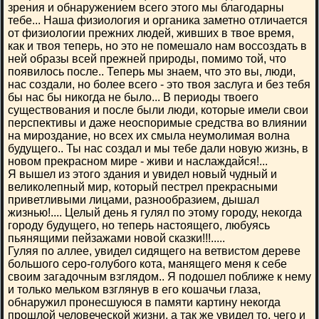
зрения и обнаружением всего этого мы благодарны
тебе... Наша физиология и органика заметно отличается
от физиологии прежних людей, живших в твое время,
как и твоя теперь, но это не помешало нам воссоздать в
ней образы всей прежней природы, помимо той, что
появилось после.. Теперь мы знаем, что это вы, люди,
нас создали, но более всего - это твоя заслуга и без тебя
бы нас бы никогда не было... В периоды твоего
существования и после были люди, которые имели свои
перспективы и даже неоспоримые средства во влиянии
на мироздание, но всех их смыла неумолимая волна
будущего.. Ты нас создал и мы тебе дали новую жизнь, в
новом прекрасном мире - живи и наслаждайся!...
Я вышел из этого здания и увидел новый чудный и
великолепный мир, который пестрел прекрасными
приветливыми лицами, разнообразием, дышал
жизнью!.... Целый день я гулял по этому городу, некогда
городу будущего, но теперь настоящего, любуясь
пьянящими пейзажами новой сказки!!!.....
Гуляя по аллее, увидел сидящего на ветвистом дереве
большого серо-голубого кота, манящего меня к себе
своим загадочным взглядом.. Я подошел поближе к нему
и только мельком взглянув в его кошачьи глаза,
обнаружил пронесшуюся в памяти картину некогда
прошлой человеческой жизни, а так же увидел то, чего и