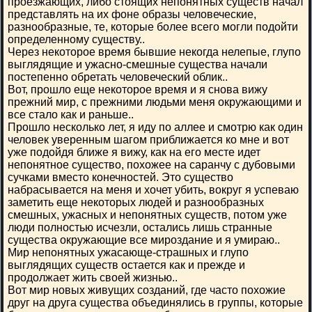
проезжающих, либо стоящих непонятных существ начал
представлять на их фоне образы человеческие,
разнообразные, те, которые более всего могли подойти
определенному существу..
Через некоторое время бывшие некогда нелепые, глупо
выглядящие и ужасно-смешные существа начали
постепенно обретать человеческий облик..
Вот, прошло еще некоторое время и я снова вижу
прежний мир, с прежними людьми меня окружающими и
все стало как и раньше..
Прошло несколько лет, я иду по аллее и смотрю как один
человек уверенным шагом приближается ко мне и вот
уже подойдя ближе я вижу, как на его месте идет
непонятное существо, похожее на саранчу с дубовыми
сучками вместо конечностей. Это существо
набрасывается на меня и хочет убить, вокруг я успеваю
заметить еще некоторых людей и разнообразных
смешных, ужасных и непонятных существ, потом уже
люди полностью исчезли, остались лишь странные
существа окружающие все мироздание и я умираю..
Мир непонятных ужасающе-страшных и глупо
выглядящих существ остается как и прежде и
продолжает жить своей жизнью..
Вот мир новых живущих созданий, где часто похожие
друг на друга существа объединялись в группы, которые