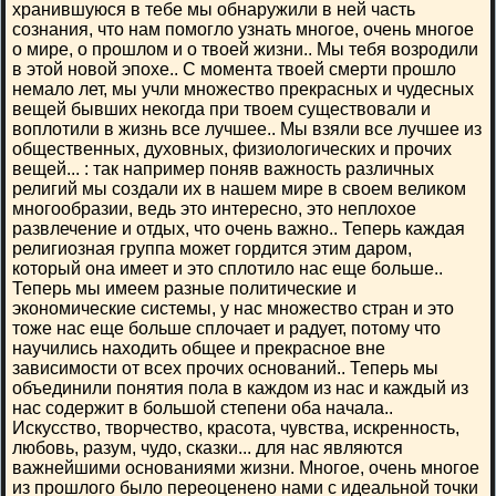
хранившуюся в тебе мы обнаружили в ней часть
сознания, что нам помогло узнать многое, очень многое
о мире, о прошлом и о твоей жизни.. Мы тебя возродили
в этой новой эпохе.. С момента твоей смерти прошло
немало лет, мы учли множество прекрасных и чудесных
вещей бывших некогда при твоем существовали и
воплотили в жизнь все лучшее.. Мы взяли все лучшее из
общественных, духовных, физиологических и прочих
вещей... : так например поняв важность различных
религий мы создали их в нашем мире в своем великом
многообразии, ведь это интересно, это неплохое
развлечение и отдых, что очень важно.. Теперь каждая
религиозная группа может гордится этим даром,
который она имеет и это сплотило нас еще больше..
Теперь мы имеем разные политические и
экономические системы, у нас множество стран и это
тоже нас еще больше сплочает и радует, потому что
научились находить общее и прекрасное вне
зависимости от всех прочих оснований.. Теперь мы
объединили понятия пола в каждом из нас и каждый из
нас содержит в большой степени оба начала..
Искусство, творчество, красота, чувства, искренность,
любовь, разум, чудо, сказки... для нас являются
важнейшими основаниями жизни. Многое, очень многое
из прошлого было переоценено нами с идеальной точки