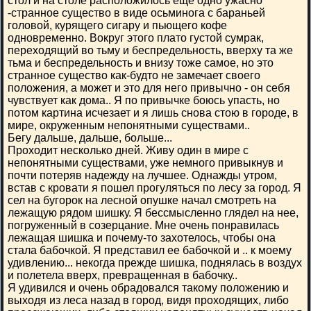
стол и на столе расположилось еще одно ужасно
-странное существо в виде осьминога с бараньей
головой, курящего сигару и пьющего кофе
одновременно. Вокруг этого плато густой сумрак,
переходящий во тьму и беспредельность, вверху та же
тьма и беспредельность и внизу тоже самое, но это
странное существо как-будто не замечает своего
положения, а может и это для него привычно - он себя
чувствует как дома.. Я по привычке боюсь упасть, но
потом картина исчезает и я лишь снова стою в городе, в
мире, окруженным непонятными существами..
Бегу дальше, дальше, больше...
Проходит несколько дней. Живу один в мире с
непонятными существами, уже немного привыкнув и
почти потеряв надежду на лучшее. Однажды утром,
встав с кровати я пошел прогуляться по лесу за город. Я
сел на бугорок на лесной опушке начал смотреть на
лежащую рядом шишку. Я бессмысленно глядел на нее,
погруженный в созерцание. Мне очень понравилась
лежащая шишка и почему-то захотелось, чтобы она
стала бабочкой. Я представил ее бабочкой и .. к моему
удивлению... некогда прежде шишка, поднялась в воздух
и полетела вверх, превращенная в бабочку..
Я удивился и очень обрадовался такому положению и
выходя из леса назад в город, видя проходящих, либо