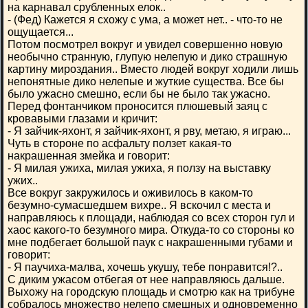
на карнавал срубленных елок..
- (Фед) Кажется я схожу с ума, а может нет.. - что-то не
ощущается...
Потом посмотрел вокруг и увидел совершенно новую
необычно странную, глупую нелепую и дико страшную
картину мироздания.. Вместо людей вокруг ходили лишь
непонятные дико нелепые и жуткие существа. Все бы
было ужасно смешно, если бы не было так ужасно.
Перед фонтанчиком проносится плюшевый заяц с
кровавыми глазами и кричит:
- Я зайчик-яхонт, я зайчик-яхонт, я рву, метаю, я играю...
Чуть в стороне по асфальту ползет какая-то
накрашенная змейка и говорит:
- Я милая ужиха, милая ужиха, я ползу на выставку
ужих..
Все вокруг закружилось и оживилось в каком-то
безумно-сумасшедшем вихре.. Я вскочил с места и
направляюсь к площади, наблюдая со всех сторон гул и
хаос какого-то безумного мира. Откуда-то со стороны ко
мне подбегает большой паук с накрашенными губами и
говорит:
- Я паучиха-малва, хочешь укушу, тебе понравится!?..
С диким ужасом отбегая от нее направляюсь дальше.
Выхожу на городскую площадь и смотрю как на трибуне
собралось множество нелепо смешных и одновременно