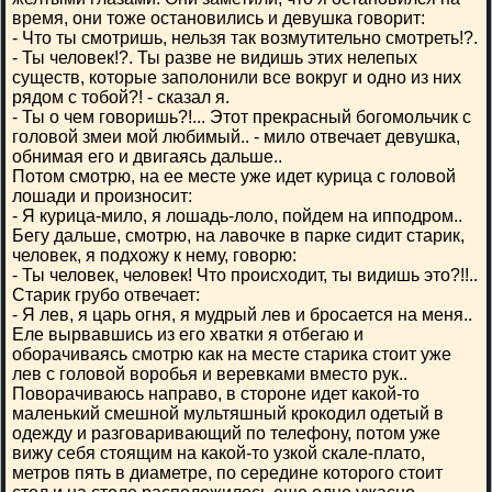
время, они тоже остановились и девушка говорит:
- Что ты смотришь, нельзя так возмутительно смотреть!?.
- Ты человек!?. Ты разве не видишь этих нелепых
существ, которые заполонили все вокруг и одно из них
рядом с тобой?! - сказал я.
- Ты о чем говоришь?!... Этот прекрасный богомольчик с
головой змеи мой любимый.. - мило отвечает девушка,
обнимая его и двигаясь дальше..
Потом смотрю, на ее месте уже идет курица с головой
лошади и произносит:
- Я курица-мило, я лошадь-лоло, пойдем на ипподром..
Бегу дальше, смотрю, на лавочке в парке сидит старик,
человек, я подхожу к нему, говорю:
- Ты человек, человек! Что происходит, ты видишь это?!!..
Старик грубо отвечает:
- Я лев, я царь огня, я мудрый лев и бросается на меня..
Еле вырвавшись из его хватки я отбегаю и
оборачиваясь смотрю как на месте старика стоит уже
лев с головой воробья и веревками вместо рук..
Поворачиваюсь направо, в стороне идет какой-то
маленький смешной мультяшный крокодил одетый в
одежду и разговаривающий по телефону, потом уже
вижу себя стоящим на какой-то узкой скале-плато,
метров пять в диаметре, по середине которого стоит