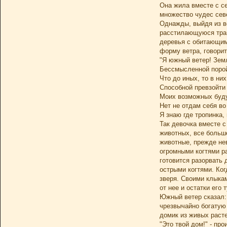
Она жила вместе с с
множество чудес сев
Однажды, выйдя из в
расстилающуюся трав
деревья с обитающим
форму ветра, говорит
"Я южный ветер! Зем
Бессмысленной порой
Что до иных, то в них
Способной превзойти 
Моих возможных буд
Нет не отдам себя во 
Я знаю где тропинка,
Так девочка вместе с
животных, все больш
животные, прежде нев
огромными когтями р
готовится разорвать 
острыми когтями. Ког
зверя. Своими клыкам
от нее и остатки ег
Южный ветер сказал:
чрезвычайно богатую 
домик из живых расте
"Это твой дом!" - пр