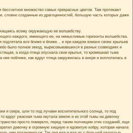
 и бессчетное множество самых прекрасных цветов. Там протекают
и, словно созданные из драгоценностей, большую часть которых даже
осхищаясь всему окружающую ее волшебству.
ающего каждого, имеющего ее, на немыслимые горизонты волшебства.
я подлетала все ближе и ближе.., и при каждом взмахе своих крыльев
 небо было полное звезд, вырисовывавшихся в разных созвездиях и
естящая, а когда птица опускала свои крылья, то кромешная тьма
 нее поближе, как вдруг птица закружилась в вихре и воплотилась в
еки и озера, шли то под лучами восхитительного солнца, то под
то вдруг ужасная тьма окутала землю и из этой тьмы на девочку
странство просто померкло, перед таким полчищем этих созданий, еще
евратил девочку в огромную хищную и ядовитую кобру, которая начала
воль чем полакомиться. Так она ела и ела их с большой радостью,