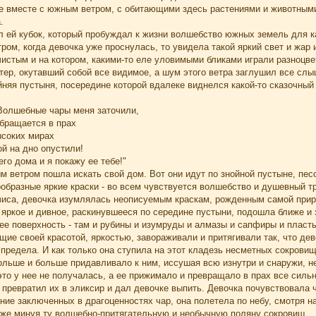
е вместе с южным ветром, с обитающими здесь растениями и животными
.
 ей кубок, который пробуждал к жизни волшебство южных земель для каж
ом, когда девочка уже проснулась, то увидела такой яркий свет и жар 
истым и на котором, какими-то еле уловимыми бликами играли разноцве
ер, окутавший собой все видимое, а шум этого ветра заглушил все слы
няя пустыня, посередине которой вдалеке виднелся какой-то сказочный 
 Волшебные чары меня заточили,
обращается в прах
соких мирах
й на дно опустили!
его дома и я покажу ее тебе!"
м ветром пошла искать свой дом. Вот они идут по знойной пустыне, пес
ообразные яркие краски - во всем чувствуется волшебство и душевный
зиса, девочка изумлялась неописуемым краскам, рожденным самой приро
ь яркое и дивное, раскинувшееся по середине пустыни, подошла ближе 
е поверхность - там и рубины и изумруды и алмазы и сапфиры и пласты
ие своей красотой, яркостью, завораживали и притягивали так, что дев
редела. И как только она ступила на этот кладезь несметных сокровищ, 
ольше и больше придавливало к ним, иссушая всю изнутри и снаружи, н
это у нее не получалась, а ее прижимало и превращало в прах все силь
превратил их в эликсир и дал девочке выпить. Девочка почувствовала 
ие заключенных в драгоценностях чар, она полетела по небу, смотря на
 уже минуя ту волшебно-притягательную и необычную поляну сокровищ.