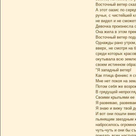
Восточный ветер сказ
А этот оазис по сере
ручьи, с чистейшей 
не видел и не сможет
Девочка произнесла с
Она жила в этом пре
Восточный ветер под
Однажды рано утром, 
вверх, не смотря на 
среди которых красов
окутывала всю землю.
своем истинном образ
"Я западный ветер!
Как птица феникс я с
Мне нет покоя на зем
Потом себя же возр
В грядущей непрогля
Своими крыльями ее 
Я развеваю, развеваю.
Я знаю и вижу твой д
И вот они пошли вмес
пьянящим звездным ку
набросилось огромно
чуть-чуть и они бы с
поедать всех наступа