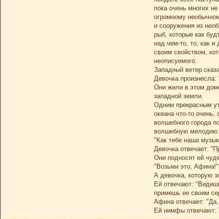
пока очень многих не
огромному необычному
и сооружения из необ
рыб, которые как буд
над чем-то, то, как 
своим свойством, кот
неописуемого.
Западный ветер сказа
Девочка произнесла: 
Они жили в этом дом
западной земли.
Одним прекрасным ут
океана что-то очень
волшебного города п
волшебную мелодию. 
"Как тебе наша музык
Девочка отвечает: "П
Они подносят ей чуде
"Возьми это, Афина!"
А девочка, которую з
Ей отвечают: "Видишь
примешь ее своим се
Афина отвечает: "Да,
Ей нимфы отвечают: "