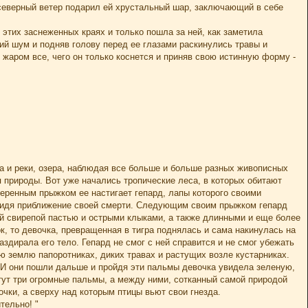
северный ветер подарил ей хрустальный шар, заключающий в себе
этих заснеженных краях и только пошла за ней, как заметила
й шум и подняв голову перед ее глазами раскинулись травы и
жаром все, чего он только коснется и приняв свою истинную форму -
га и реки, озера, наблюдая все больше и больше разных живописных
природы. Вот уже начались тропические леса, в которых обитают
веренным прыжком ее настигает гепард, лапы которого своими
 видя приближение своей смерти. Следующим своим прыжком гепард
шой свирепой пастью и острыми клыками, а также длинными и еще более
к, то девочка, превращенная в тигра поднялась и сама накинулась на
аздирала его тело. Гепард не смог с ней справится и не смог убежать
ю землю папоротниках, диких травах и растущих возле кустарниках.
 И они пошли дальше и пройдя эти пальмы девочка увидела зеленую,
стут три огромные пальмы, а между ними, сотканный самой природой
очки, а сверху над которым птицы вьют свои гнезда.
тельно! "