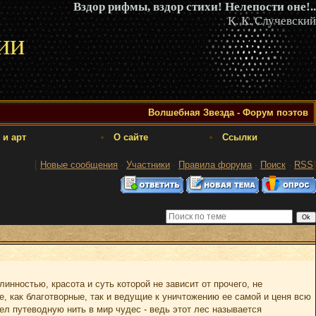
Вздор рифмы, вздор стихи! Нелепости оне!..
К. К. Случевский
ии
Волшебная Звезда - Форум поэтов
 и арт
О сайте
Ссылки
[
Новые сообщения
·
Участники
·
Правила форума
·
Поиск
·
RSS
]
нностью, красота и суть которой не зависит от прочего, не
е, как благотворные, так и ведущие к уничтожению ее самой и ценя всю
ел путеводную нить в мир чудес - ведь этот лес называется