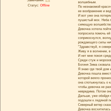
Замечания:
0%
волшебным.
Статус:
Offline
По незнакомой красоч
ее воображение и ве
И вот уже она потеря
пушистый мох. Неба 
сияющую волшебство
Девочка хотела пойти
попросила помочь ей 
соприкоснулся, волн
рождающего силы ниче
"Здравствуй, я север
Живу я в волнении, 
И нет мне покоя сре
Среди стуж и морозов
Богиня Зима сковала 
Я знаю где твой дом 
Девочка пошла вместе
которой веяло прониз
она спотыкнулась о к
чтобы девочка не раз
невредима. Потом они
Дальше, уже обойдя 
подошли к ледяной пе
Северный ветер сказа
Девочка восхитилась 