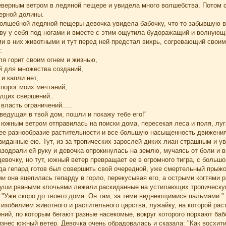
еверным ветром в ледяной пещере и увидела много волшебства. Потом 
ерной долины.
олшебной ледяной пещеры девочка увидела бабочку, что-то забывшую в 
у у себя под ногами и вместе с этим ощутила будоражащий и волнующи
и в них животными и тут перед ней предстал вихрь, согревающий своим 
:
ля горит своим огнем и жизнью,
 для множества созданий,
 и капли нет,
порог моих мечтаний,
ущих свершений..
власть ограничений.....
 ведущая в твой дом, пошли и покажу тебе его!"
 южным ветром отправилась на поиски дома, пересекая леса и поля, лу
ее разнообразие растительности и все большую насыщенность движения 
иданные ею. Тут, из-за тропических зарослей диких лиан страшным и у
азодрали ей руку и девочка опрокинулась на землю, мучаясь от боли и
девочку, но тут, южный ветер превращает ее в огромного тигра, с боль
да гепард готов был совершить свой очередной, уже смертельный прыжо
и она вцепилась гепарду в горло, перекусывая его, а острыми когтями р
о туши рваными клочьями лежали раскиданные на устилающих тропическу
 "Уже скоро до твоего дома. Он там, за теми виднеющимися пальмами."
изобилием животного и растительного царства, лужайку, на которой ра
ний, по которым бегают разные насекомые, вокруг которого порхают баб
оизнес южный ветер. Девочка очень обрадовалась и сказала: "Как восхити