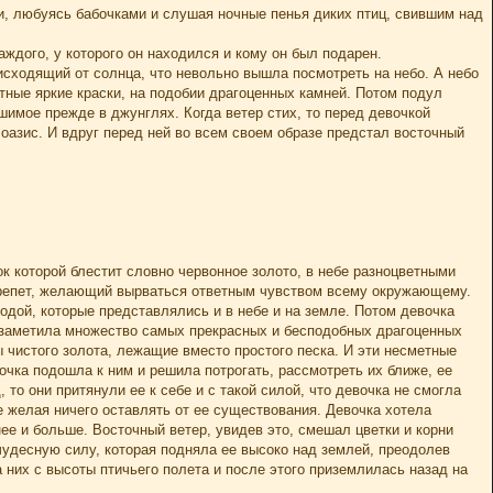
, любуясь бабочками и слушая ночные пенья диких птиц, свившим над
дого, у которого он находился и кому он был подарен.
исходящий от солнца, что невольно вышла посмотреть на небо. А небо
тные яркие краски, на подобии драгоценных камней. Потом подул
шимое прежде в джунглях. Когда ветер стих, то перед девочкой
оазис. И вдруг перед ней во всем своем образе предстал восточный
ок которой блестит словно червонное золото, в небе разноцветными
 трепет, желающий вырваться ответным чувством всему окружающему.
дой, которые представлялись и в небе и на земле. Потом девочка
и заметила множество самых прекрасных и бесподобных драгоценных
 чистого золота, лежащие вместо простого песка. И эти несметные
очка подошла к ним и решила потрогать, рассмотреть их ближе, ее
то они притянули ее к себе и с такой силой, что девочка не смогла
е желая ничего оставлять от ее существования. Девочка хотела
нее и больше. Восточный ветер, увидев это, смешал цветки и корни
чудесную силу, которая подняла ее высоко над землей, преодолев
 них с высоты птичьего полета и после этого приземлилась назад на