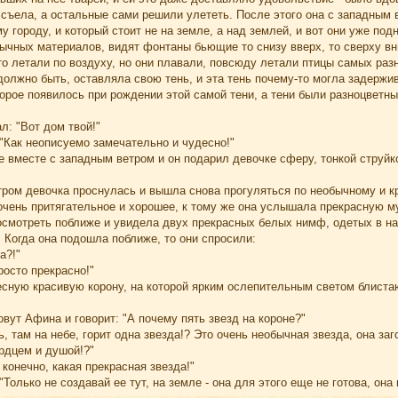
 съела, а остальные сами решили улететь. После этого она с западным 
 городу, и который стоит не на земле, а над землей, и вот они уже п
ычных материалов, видят фонтаны бьющие то снизу вверх, то сверху вни
то летали по воздуху, но они плавали, повсюду летали птицы самых разн
и должно быть, оставляла свою тень, и эта тень почему-то могла задерж
орое появилось при рождении этой самой тени, а тени были разноцветны
л: "Вот дом твой!"
"Как неописуемо замечательно и чудесно!"
е вместе с западным ветром и он подарил девочке сферу, тонкой струй
ром девочка проснулась и вышла снова прогуляться по необычному и кр
, очень притягательное и хорошее, к тому же она услышала прекрасную
осмотреть поближе и увидела двух прекрасных белых нимф, одетых в н
Когда она подошла поближе, то они спросили:
а?!"
росто прекрасно!"
сную красивую корону, на которой ярким ослепительным светом блистаю
овут Афина и говорит: "А почему пять звезд на короне?"
, там на небе, горит одна звезда!? Это очень необычная звезда, она за
рдцем и душой!?"
 конечно, какая прекрасная звезда!"
Только не создавай ее тут, на земле - она для этого еще не готова, она 