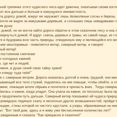
ной тропинке этого чудесного леса идет девочка, охватывая своим взгл
дет все дальше и больше в кажущуюся неизвестность.
ла дорогу домой, вокруг ее окружают лишь безмолвные сосны и березы,
почти не видно за макушками деревьев, а солнышко лишь невидимыми гл
м душу.
 домой, но не могла найти дороги обратно в этом сказочном лесу и она 
вернуться домой. И вдруг, сквозь деревья и травы, из самой чащи, из г
уя и будоража всю часть природы, отведенную ему и являющейся его ве
м неоспоримые - появляется ветер, северный ветер, и говорит:
ный ветер!
в постоянном смятении
ди холодных камней,
, где нет и людей,
меня, в душе своей свою тайну храня!
и отведу туда тебя!"
 с северным ветром. Дорога оказалась долгой и очень трудной, они ми
ывающей все тело стужей, поднялись на нее повыше, чтобы обойти, а э
амни, лежащие возле обрыва и полетела в пропасть вниз.. Тогда северн
билась о камни, когда упадет. Она упала на камни, но поскольку была п
 продолжили путь дальше. Северный ветер показывал ей чудеса природы
громадную ледяную скалу и несколько других возвышенностей, пройдя 
щере, стены которой из чистого хрусталя, а узоры, образованные на них
л: "Вот твой дом, здесь и я живу уже бесчисленное количество лет!"
увиденным и сказала: "Как прекрасно и сказочно!"