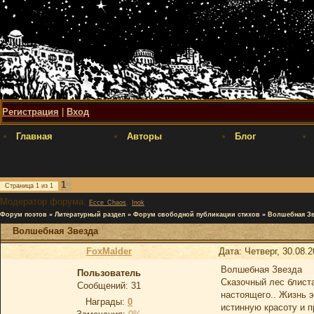
Регистрация
|
Вход
Главная
Авторы
Блог
1
Страница
1
из
1
Модератор форума:
,
Ecce_Chaos
Inok
Форум поэтов
»
Литературный раздел
»
Форум свободной публикации стихов
»
Волшебная Зв
Волшебная Звезда
FoxMalder
Дата: Четверг, 30.08.
Волшебная Звезда
Пользователь
Сказочный лес блиста
Сообщений:
31
настоящего.. Жизнь э
Награды:
0
истинную красоту и п