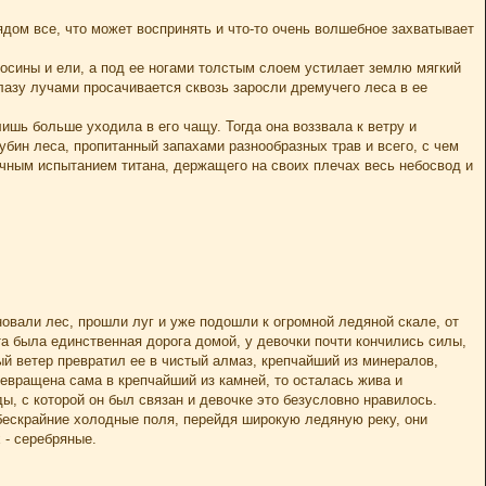
ядом все, что может воспринять и что-то очень волшебное захватывает
 осины и ели, а под ее ногами толстым слоем устилает землю мягкий
азу лучами просачивается сквозь заросли дремучего леса в ее
лишь больше уходила в его чащу. Тогда она воззвала к ветру и
лубин леса, пропитанный запахами разнообразных трав и всего, с чем
чным испытанием титана, держащего на своих плечах весь небосвод и
новали лес, прошли луг и уже подошли к огромной ледяной скале, от
та была единственная дорога домой, у девочки почти кончились силы,
ый ветер превратил ее в чистый алмаз, крепчайший из минералов,
ревращена сама в крепчайший из камней, то осталась жива и
, с которой он был связан и девочке это безусловно нравилось.
бескрайние холодные поля, перейдя широкую ледяную реку, они
 - серебряные.