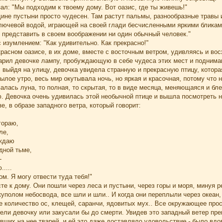
ал: "Мы подходим к твоему дому. Вот оазис, где ты живешь!"
дине пустыни просто чудесен. Там растут пальмы, разнообразные травы
ключевой водой, играющей на своей глади бесчисленными яркими бликам
 представить в своем воображении ни один обычный человек."
 изумлением: "Как удивительно. Как прекрасно!"
красном оазисе, в их доме, вместе с восточным ветром, удивляясь и в
арил девочке лампу, пробуждающую в себе чудеса этих мест и подним
выйдя на улицу, девочка увидела странную и прекрасную птицу, котора
былое утро, весь мир окутывала ночь, но яркая и красочная, потому что
алась луна, то полная, то скрытая, то в виде месяца, меняющаяся и бл
 Девочка очень удивилась этой необычной птице и вышла посмотреть на
е, в образе западного ветра, который говорит:
гораю,
ле,
ождаю
дной тьме,
-
....
ом. Я могу отвести туда тебя!"
те к дому. Они пошли через леса и пустыни, через горы и моря, минуя р
полом небосвода, все шли и шли.. И когда они переплыли через океан, 
е количество ос, клещей, саранчи, ядовитых мух.. Все окружающее про
ъели девочку или закусали бы до смерти. Увидев это западный ветер пр
вших на нее тварей, и ей это даже доставляло удовольствие - было вдо