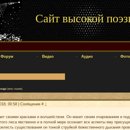
Сайт высокой поэз
Форум
Видео
Аудио
Фото
езда
(мои сказки)
2018, 00:58 | Сообщение #
1
ет своими красками и волшебством. Он манит своим очарованием и подли
того леса явственно и в полной мере осознает все аспекты ему присущи
релесть существования он тонкой струйкой божественного дыхания пров