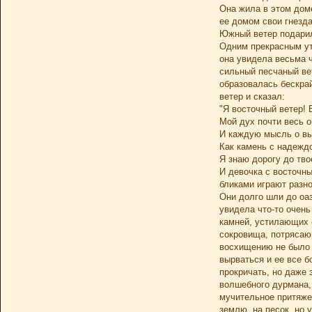
Она жила в этом дом
ее домом свои гнезда
Южный ветер подарил
Одним прекрасным утр
она увидела весьма ч
сильный песчаный вет
образовалась бескрай
ветер и сказал:
"Я восточный ветер!
Мой дух почти весь 
И каждую мысль о вы
Как камень с надеждо
Я знаю дорогу до тво
И девочка с восточны
бликами играют разн
Они долго шли до оа
увидела что-то очен
камней, устилающих е
сокровища, потрясающ
восхищению не было п
вырваться и ее все б
прокричать, но даже 
волшебного дурмана, 
мучительное притяжен
землю, на песок, но