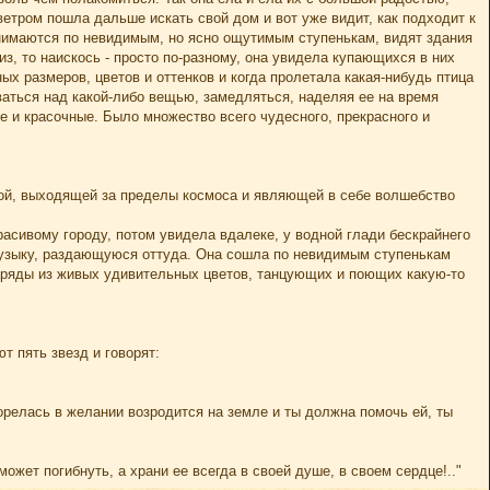
ветром пошла дальше искать свой дом и вот уже видит, как подходит к
однимаются по невидимым, но ясно ощутимым ступенькам, видят здания
з, то наискось - просто по-разному, она увидела купающихся в них
ых размеров, цветов и оттенков и когда пролетала какая-нибудь птица
иваться над какой-либо вещью, замедляться, наделяя ее на время
е и красочные. Было множество всего чудесного, прекрасного и
кой, выходящей за пределы космоса и являющей в себе волшебство
асивому городу, потом увидела вдалеке, у водной глади бескрайнего
 музыку, раздающуюся оттуда. Она сошла по невидимым ступенькам
аряды из живых удивительных цветов, танцующих и поющих какую-то
т пять звезд и говорят:
горелась в желании возродится на земле и ты должна помочь ей, ты
может погибнуть, а храни ее всегда в своей душе, в своем сердце!.."