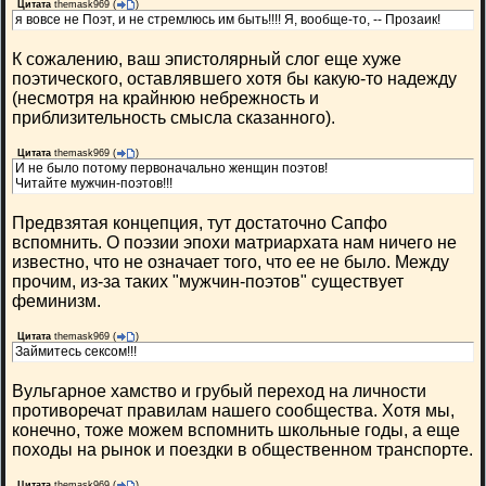
Цитата
themask969
(
)
я вовсе не Поэт, и не стремлюсь им быть!!!! Я, вообще-то, -- Прозаик!
К сожалению, ваш эпистолярный слог еще хуже
поэтического, оставлявшего хотя бы какую-то надежду
(несмотря на крайнюю небрежность и
приблизительность смысла сказанного).
Цитата
themask969
(
)
И не было потому первоначально женщин поэтов!
Читайте мужчин-поэтов!!!
Предвзятая концепция, тут достаточно Сапфо
вспомнить. О поэзии эпохи матриархата нам ничего не
известно, что не означает того, что ее не было. Между
прочим, из-за таких "мужчин-поэтов" существует
феминизм.
Цитата
themask969
(
)
Займитесь сексом!!!
Вульгарное хамство и грубый переход на личности
противоречат правилам нашего сообщества. Хотя мы,
конечно, тоже можем вспомнить школьные годы, а еще
походы на рынок и поездки в общественном транспорте.
Цитата
themask969
(
)