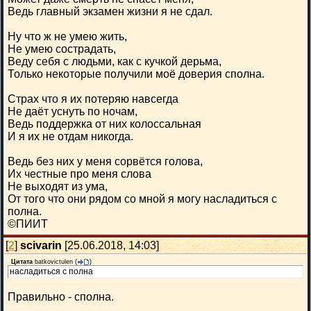
Ведь главный экзамен жизни я не сдал.
Ну что ж не умею жить,
Не умею сострадать,
Веду себя с людьми, как с кучкой дерьма,
Только некоторые получили моё доверия сполна.
Страх что я их потеряю навсегда
Не даёт уснуть по ночам,
Ведь поддержка от них колоссальная
И я их не отдам никогда.
Ведь без них у меня сорвётся голова,
Их честные про меня слова
Не выходят из ума,
От того что они рядом со мной я могу насладиться с
полна.
©ПИИТ
[
2
]
scivarin
[25.06.2018, 14:03]
Цитата
batkovictulen
(
)
насладиться с полна
Правильно - сполна.