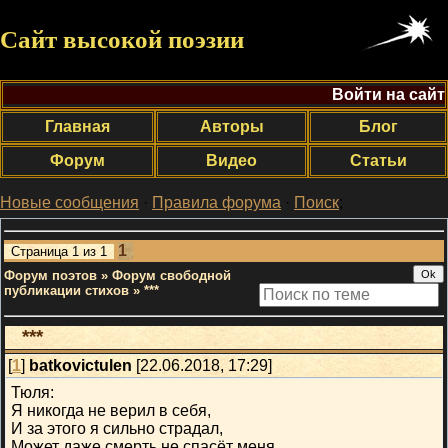
Сайт высокой поэзии
Войти на сайт
Главная
Авторы
Блог
Форум
Видео
Статьи
Новые сообщения
·
Правила форума
·
Поиск
;
1
Страница
1
из
1
Форум поэтов
»
Форум свободной
публикации стихов
»
***
***
[
1
]
batkovictulen
[22.06.2018, 17:29]
Тюля:
Я никогда не верил в себя,
И за этого я сильно страдал,
Может даже смерть не спасёт меня,