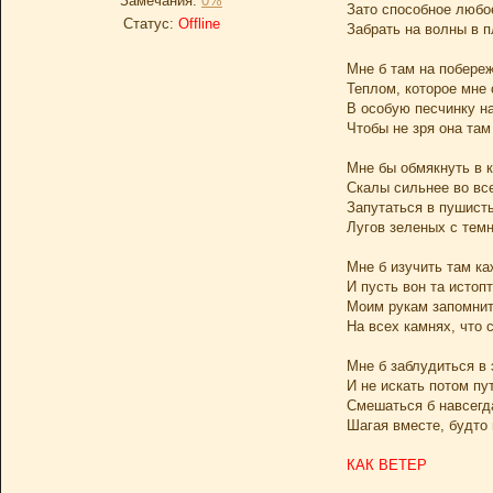
Замечания:
0%
Зато способное любо
Статус:
Offline
Забрать на волны в п
Мне б там на побереж
Теплом, которое мне 
В особую песчинку н
Чтобы не зря она там
Мне бы обмякнуть в 
Скалы сильнее во вс
Запутаться в пушист
Лугов зеленых с тем
Мне б изучить там ка
И пусть вон та истоп
Моим рукам запомни
На всех камнях, что 
Мне б заблудиться в
И не искать потом пу
Смешаться б навсегда
Шагая вместе, будто 
КАК ВЕТЕР