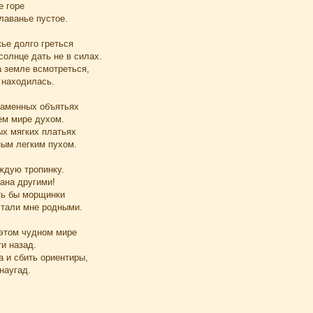
е горе
лаванье пустое.
ье долго греться
солнце дать не в силах.
а земле всмотреться,
 находилась.
каменных объятьях
ем мире духом.
ых мягких платьях
ным легким пухом.
ждую тропинку.
тана другими!
ть бы морщинки
стали мне родными.
 этом чудном мире
ти назад.
 и сбить ориентиры,
наугад.