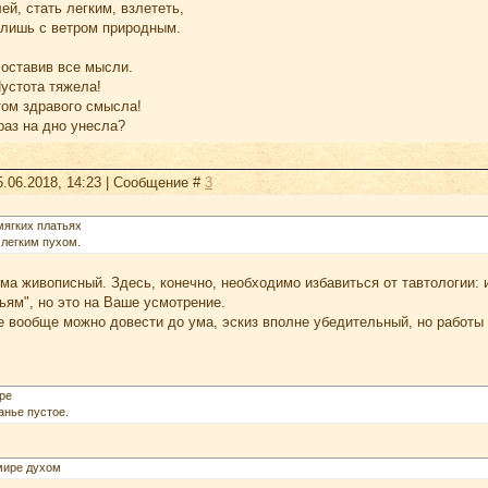
й, стать легким, взлететь,
 лишь с ветром природным.
 оставив все мысли.
Пустота тяжела!
том здравого смысла!
раз на дно унесла?
5.06.2018, 14:23 | Сообщение #
3
мягких платьях
 легким пухом.
ма живописный. Здесь, конечно, необходимо избавиться от тавтологии: 
тьям", но это на Ваше усмотрение.
е вообще можно довести до ума, эскиз вполне убедительный, но работы 
ре
анье пустое.
мире духом