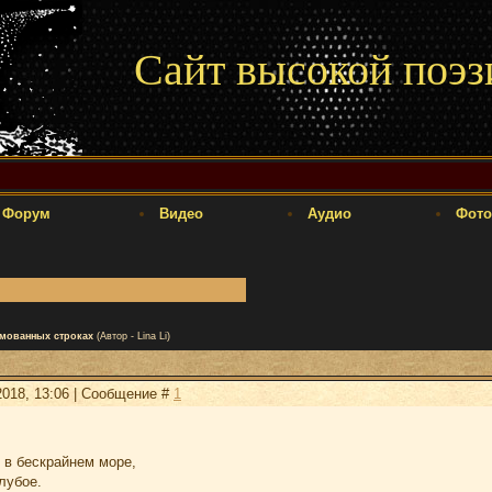
Сайт высокой поэз
Форум
Видео
Аудио
Фото
мованных строках
(Автор - Lina Li)
2018, 13:06 | Сообщение #
1
 в бескрайнем море,
лубое.