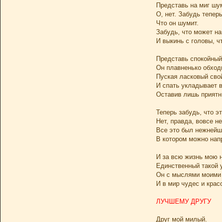
Представь на миг шу
О, нет. Забудь теперь
Что он шумит.
Забудь, что может на
И выкинь с головы, чт
Представь спокойный
Он плавненько обходи
Пуская ласковый сво
И спать укладывает 
Оставив лишь приятн
Теперь забудь, что эт
Нет, правда, вовсе не
Все это был нежнейш
В котором можно нап
И за всю жизнь мою 
Единственный такой 
Он с мыслями моими
И в мир чудес и крас
ЛУЧШЕМУ ДРУГУ
Друг мой милый.