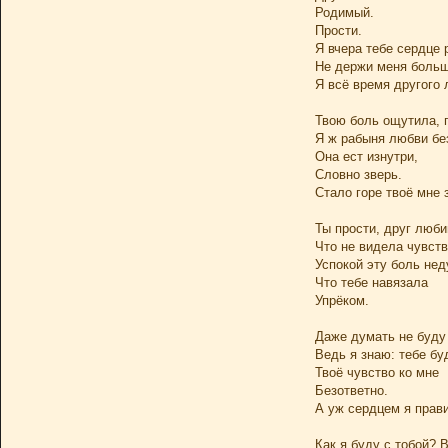
Родимый.
Прости.
Я вчера тебе сердце р
Не держи меня больш
Я всё время другого
Твою боль ощутила, 
Я ж рабыня любви бе
Она ест изнутри,
Словно зверь.
Стало горе твоё мне
Ты прости, друг люб
Что не видела чувств
Успокой эту боль не
Что тебе навязала
Упрёком.
Даже думать не буду 
Ведь я знаю: тебе бу
Твоё чувство ко мне
Безответно.
А уж сердцем я прави
Как я буду с тобой? 