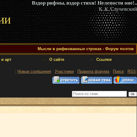
Вздор рифмы, вздор стихи! Нелепости оне!..
К. К. Случевский
ии
Мысли в рифмованных строках - Форум поэтов
 и арт
О сайте
Ссылки
[
Новые сообщения
·
Участники
·
Правила форума
·
Поиск
·
RSS
]