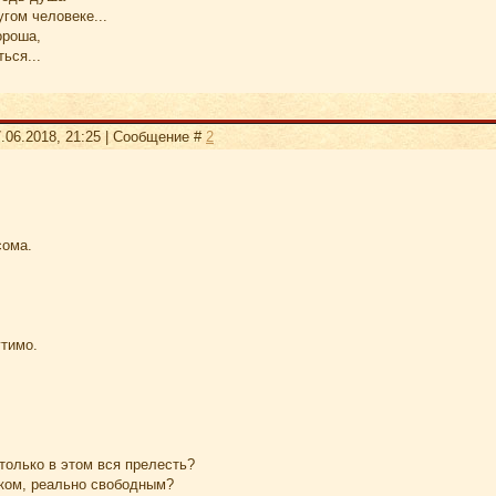
угом человеке...
ороша,
ься...
.06.2018, 21:25 | Сообщение #
2
сома.
тимо.
 только в этом вся прелесть?
ком, реально свободным?