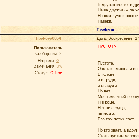
В другом месте, в др
Наша дружба была х
Но нам лучше простит
Навеки.
Профиль
libakova0064
Дата: Воскресенье, 17
ПУСТОТА
Пользователь
Сообщений:
2
Награды:
0
Пустота.
Замечания:
0%
Она так слышна и ве
Статус:
Offline
В голове,
и в груди,
и снаружи...
Но нет...
Мое тело мной неощу
Я в коме.
Нет ни сердца,
ни мозга.
Раз там потух свет.
Но кто знает, а вдруг
Стать пустым челове