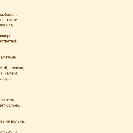
азбила...
е – пусти.
 любила.
поверь:
зответной.
 заметным.
имый, слепую,
 и намёка.
дурную,
об этом,
дет больно.
ть не вольна.
Ведь душа