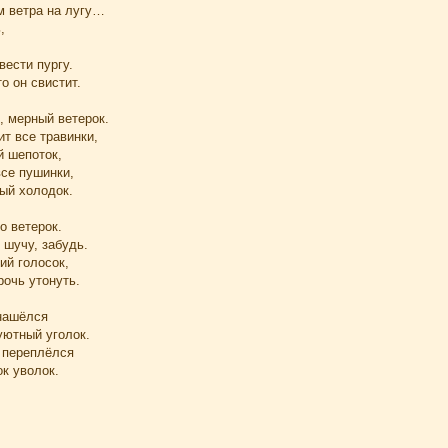
м ветра на лугу…
,
вести пургу.
о он свистит.
, мерный ветерок.
т все травинки,
й шепоток,
все пушинки,
ый холодок.
о ветерок.
 шучу, забудь.
ий голосок,
рочь утонуть.
нашёлся
уютный уголок.
 переплёлся
ок уволок.