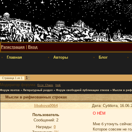
Регистрация
|
Вход
Главная
Авторы
Блог
1
Страница
1
из
1
Модератор форума:
,
Ecce_Chaos
Inok
Форум поэтов
»
Литературный раздел
»
Форум свободной публикации стихов
»
Мысли в риф
Мысли в рифмованных строках
libakova0064
Дата: Суббота, 16.06.
О НЁМ
Пользователь
Сообщений:
2
Мне б утонуть сейчас
Награды:
0
Которое совсем не го