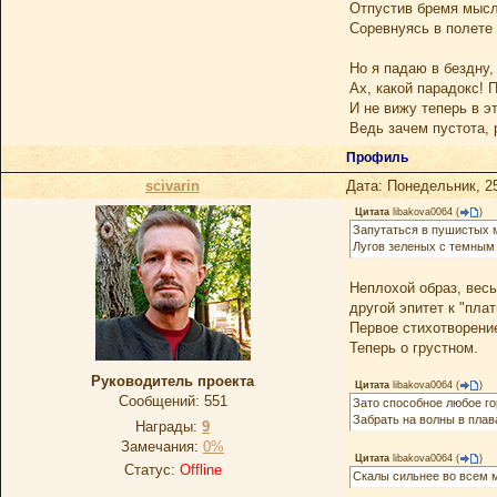
Отпустив бремя мысле
Соревнуясь в полете
Но я падаю в бездну,
Ах, какой парадокс! 
И не вижу теперь в э
Ведь зачем пустота, 
Профиль
scivarin
Дата: Понедельник, 2
Цитата
libakova0064
(
)
Запутаться в пушистых 
Лугов зеленых с темным
Неплохой образ, весь
другой эпитет к "пла
Первое стихотворени
Теперь о грустном.
Руководитель проекта
Цитата
libakova0064
(
)
Сообщений:
551
Зато способное любое го
Забрать на волны в плав
Награды:
9
Замечания:
0%
Цитата
libakova0064
(
)
Статус:
Offline
Скалы сильнее во всем 