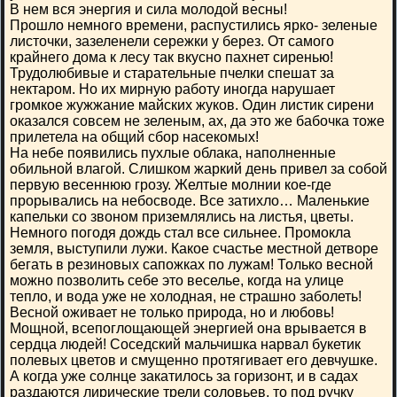
В нем вся энергия и сила молодой весны!
Прошло немного времени, распустились ярко- зеленые
листочки, зазеленели сережки у берез. От самого
крайнего дома к лесу так вкусно пахнет сиренью!
Трудолюбивые и старательные пчелки спешат за
нектаром. Но их мирную работу иногда нарушает
громкое жужжание майских жуков. Один листик сирени
оказался совсем не зеленым, ах, да это же бабочка тоже
прилетела на общий сбор насекомых!
На небе появились пухлые облака, наполненные
обильной влагой. Слишком жаркий день привел за собой
первую весеннюю грозу. Желтые молнии кое-где
прорывались на небосводе. Все затихло… Маленькие
капельки со звоном приземлялись на листья, цветы.
Немного погодя дождь стал все сильнее. Промокла
земля, выступили лужи. Какое счастье местной детворе
бегать в резиновых сапожках по лужам! Только весной
можно позволить себе это веселье, когда на улице
тепло, и вода уже не холодная, не страшно заболеть!
Весной оживает не только природа, но и любовь!
Мощной, всепоглощающей энергией она врывается в
сердца людей! Соседский мальчишка нарвал букетик
полевых цветов и смущенно протягивает его девчушке.
А когда уже солнце закатилось за горизонт, и в садах
раздаются лирические трели соловьев, то под ручку