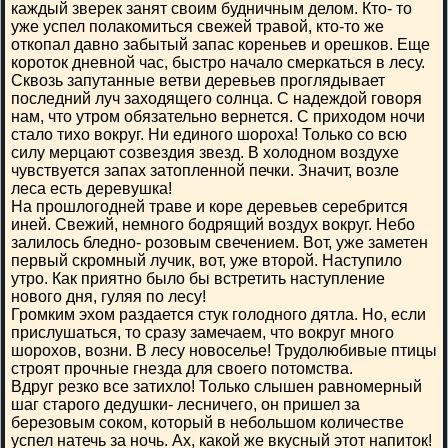
каждый зверек занят своим будничным делом. Кто- то
уже успел полакомиться свежей травой, кто-то же
откопал давно забытый запас кореньев и орешков. Еще
короток дневной час, быстро начало смеркаться в лесу.
Сквозь запутанные ветви деревьев проглядывает
последний луч заходящего солнца. С надеждой говоря
нам, что утром обязательно вернется. С приходом ночи
стало тихо вокруг. Ни единого шороха! Только со всю
силу мерцают созвездия звезд. В холодном воздухе
чувствуется запах затопленной печки. Значит, возле
леса есть деревушка!
На прошлогодней траве и коре деревьев серебрится
иней. Свежий, немного бодрящий воздух вокруг. Небо
залилось бледно- розовым свечением. Вот, уже заметен
первый скромный лучик, вот, уже второй. Наступило
утро. Как приятно было бы встретить наступление
нового дня, гуляя по лесу!
Громким эхом раздается стук голодного дятла. Но, если
прислушаться, то сразу замечаем, что вокруг много
шорохов, возни. В лесу новоселье! Трудолюбивые птицы
строят прочные гнезда для своего потомства.
Вдруг резко все затихло! Только слышен равномерный
шаг старого дедушки- лесничего, он пришел за
березовым соком, который в небольшом количестве
успел натечь за ночь. Ах, какой же вкусный этот напиток!