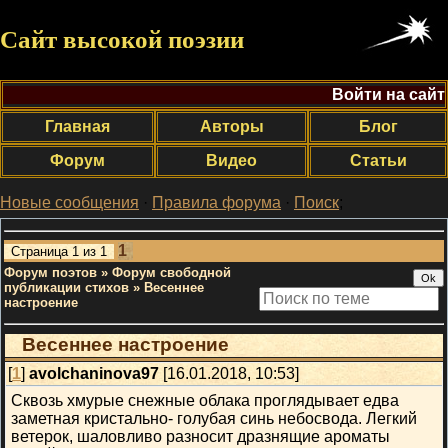
Сайт высокой поэзии
Войти на сайт
Главная
Авторы
Блог
Форум
Видео
Статьи
Новые сообщения
·
Правила форума
·
Поиск
;
1
Страница
1
из
1
Форум поэтов
»
Форум свободной
публикации стихов
»
Весеннее
настроение
Весеннее настроение
[
1
]
avolchaninova97
[16.01.2018, 10:53]
Сквозь хмурые снежные облака проглядывает едва
заметная кристально- голубая синь небосвода. Легкий
ветерок, шаловливо разносит дразнящие ароматы