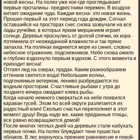
новой весны. На полях уже кое-где проглядывают
первые проталины- предвестники перемен. В воздухе
витает ожидание чуда. Каждая весна- это новая жизнь.
Прошел первый за этот период года дождик. Согнал
оставшийся на просторах снег, снова зазвучали на все
лады ручейки, в которых ярким мерцанием играет
солнце. Деревья проснулись от долгой спячки, их кора
потемнела от неожиданной влажности и так пряно
запахла. На полянах виднеется море из синих, словно
небесное отражение, подснежников. Небо снова ожило
и глубоко вздохнуло первым вздохом. С этого момента и
приходит весна!
Оттаял лед на озерах, прудах. Каким разнообразием
оттенков светится вода! Небольшие волны,
подгоняемые ветерком, лениво разбредаются по
водным просторам. Счастливые рыбаки с утра до
позднего вечера ожидают клева рыбы.
Когда начало немного смеркаться на небе появился
караван гусей. Эхом по всей округе разлетается их
радостный клич! Сколько счастья переполняет в этот
момент душу! Ведь надо же, какие преданные птицы,
все равно возвращаются домой!
После многих теплых дней на деревьях стали набухать
первые почки. На полях блуждают тени пушистых
облаков. В лес вернулось прежнее равновесие и покой-