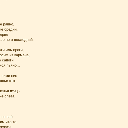
.
ё равно,
ие бредни.
зерно
все не в последний.
уги иль враги,
осим из кармана,
е сапоги
ся пьяно...
д ними ниц
анье это.
пенья птиц -
не спета.
 не всё.
м что-то.
екпоты