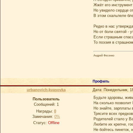
Жжёт его инструмент 
Но увидело сердце о
В этом скальпеле бле
Редко в нас утвержда
Но от боли святой - 
Если страшным спаса
То поэзия в страшно
Андрей Фесенко
Профиль
urbanovich-kvasovka
Дата: Понедельник, 1
Будьте здоровы, живи
Пользователь
На сколько позволит
Сообщений:
1
Но знайте, зарплаты 
Награды:
0
Трясите всех предков
Замечания:
0%
Родителей стало у В
Статус:
Offline
Любите их крепче, го
Не бойтесь пинеток, 