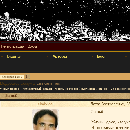
Регистрация
|
Вход
Главная
Авторы
Блог
1
Страница
1
из
1
Модератор форума:
,
Ecce_Chaos
Inok
Форум поэтов
»
Литературный раздел
»
Форум свободной публикации стихов
»
За всё
(филос
За всё
eladvice
Дата: Воскресенье, 23
За всё
Жизнь - дама, что ух
И ты уговорить её не 