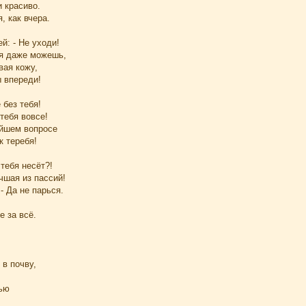
 красиво.
, как вчера.
й: - Не уходи!
ся даже можешь,
вая кожу,
ы впереди!
 без тебя!
тебя вовсе!
йшем вопросе
к теребя!
 тебя несёт?!
чшая из пассий!
- Да не парься.
 за всё.
в почву,
ью