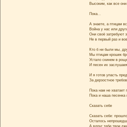
Высоким, как все они
Пока...
А знаете, а птицам вс
Война у нас или друг
Они своё затребуют 
Не в первый раз и во
Кто б ни были мы, др
Мы птицам крошек бр
Устало скинем в рощ
И песен их заслушаем
И я готов упасть пре
За дерзостное требов
Пока нам не хватает 
Пока и наша песенка 
Сказать себе
Сказать себе: прошло
Осталось непрошедши
А вдруг тебе твои дж