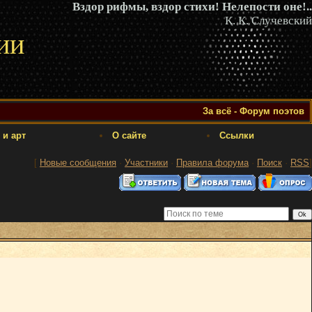
Вздор рифмы, вздор стихи! Нелепости оне!..
К. К. Случевский
ии
За всё - Форум поэтов
 и арт
О сайте
Ссылки
[
Новые сообщения
·
Участники
·
Правила форума
·
Поиск
·
RSS
]