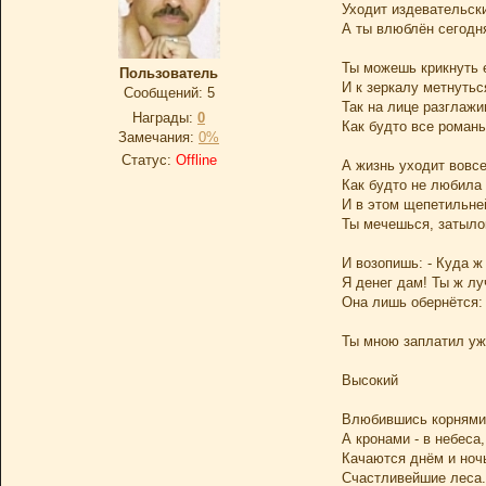
Уходит издевательски
А ты влюблён сегодня
Ты можешь крикнуть е
Пользователь
И к зеркалу метнуть
Сообщений:
5
Так на лице разглажи
Награды:
0
Как будто все роман
Замечания:
0%
Статус:
Offline
А жизнь уходит вовсе
Как будто не любила 
И в этом щепетильне
Ты мечешься, затыло
И возопишь: - Куда ж
Я денег дам! Ты ж лу
Она лишь обернётся: 
Ты мною заплатил уже
Высокий
Влюбившись корнями 
А кронами - в небеса,
Качаются днём и ноч
Счастливейшие леса.