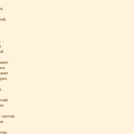
а,
кой,
. -
е
ой.
анет,
рон.
танет
рон.
и,
учий.
ет.
т светом
ни.
том,