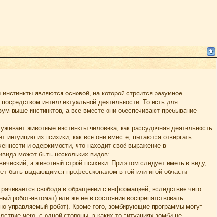
инстинкты являются основой, на которой строится разумное
 посредством интеллектуальной деятельности. То есть для
азум выше инстинктов, а все вместе они обеспечивают пребывание
служивает животные инстинкты человека; как рассудочная деятельность
т интуицию из психики; как все они вместе, пытаются отвергать
енности и одержимости, что находит своё выражение в
дивида может быть нескольких видов:
еческий, а животный строй психики. При этом следует иметь в виду,
ожет быть выдающимся профессионалом в той или иной области
 утрачивается свобода в обращении с информацией, вследствие чего
ный робот-автомат) или же не в состоянии воспрепятствовать
онно управляемый робот). Кроме того, зомбирующие программы могут
твие чего, с одной стороны, в каких-то ситуациях зомби не