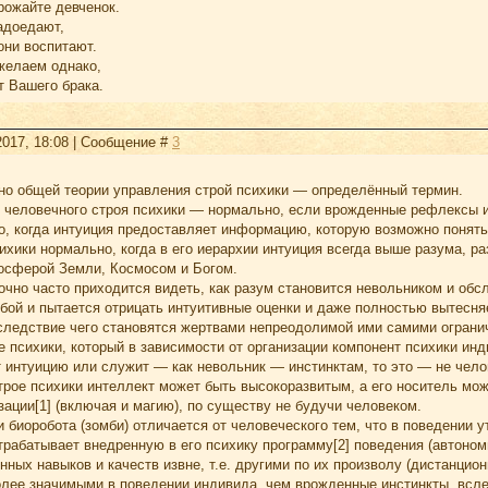
рожайте девченок.
адоедают,
они воспитают.
желаем однако,
т Вашего брака.
2017, 18:08 | Сообщение #
3
чно общей теории управления строй психики — определённый термин.
 человечного строя психики — нормально, если врожденные рефлексы и 
о, когда интуиция предоставляет информацию, которую возможно понять
ихики нормально, когда в его иерархии интуиция всегда выше разума, р
иосферой Земли, Космосом и Богом.
очно часто приходится видеть, как разум становится невольником и об
бой и пытается отрицать интуитивные оценки и даже полностью вытесняе
ледствие чего становятся жертвами непреодолимой ими самими огранич
 психики, который в зависимости от организации компонент психики ин
 интуицию или служит — как невольник — инстинктам, то это — не челов
строе психики интеллект может быть высокоразвитым, а его носитель м
ации[1] (включая и магию), по существу не будучи человеком.
и биоробота (зомби) отличается от человеческого тем, что в поведении
рабатывает внедренную в его психику программу[2] поведения (автоном
нных навыков и качеств извне, т.е. другими по их произволу (дистанци
лее значимыми в поведении индивида, чем врожденные инстинкты, вследс