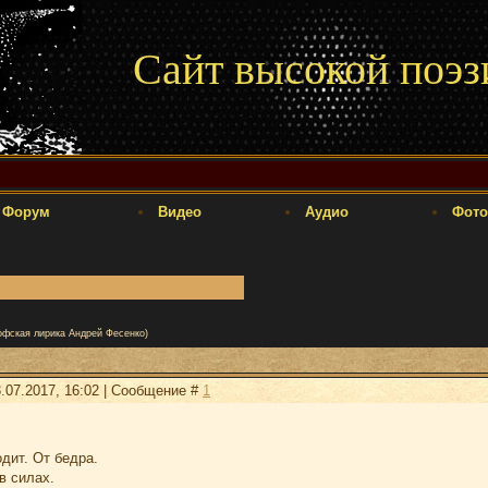
Сайт высокой поэз
Форум
Видео
Аудио
Фото
офская лирика Андрей Фесенко)
.07.2017, 16:02 | Сообщение #
1
одит. От бедра.
в силах.