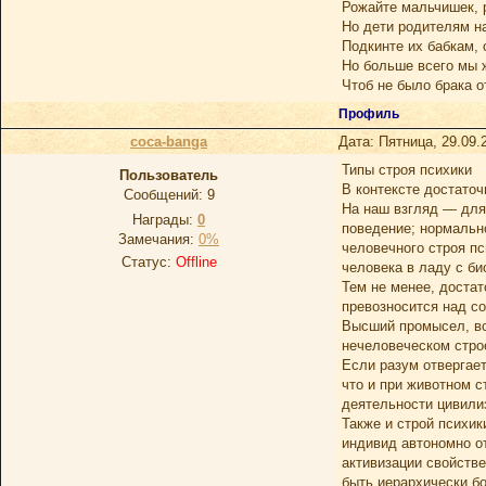
Рожайте мальчишек, 
Но дети родителям н
Подкинте их бабкам, 
Но больше всего мы 
Чтоб не было брака о
Профиль
coca-banga
Дата: Пятница, 29.09.
Типы строя психики
Пользователь
В контексте достато
Сообщений:
9
На наш взгляд — для
Награды:
0
поведение; нормальн
Замечания:
0%
человечного строя пс
Статус:
Offline
человека в ладу с б
Тем не менее, достат
превозносится над со
Высший промысел, вс
нечеловеческом строе
Если разум отвергает
что и при животном 
деятельности цивилиз
Также и строй психик
индивид автономно от
активизации свойстве
быть иерархически бо