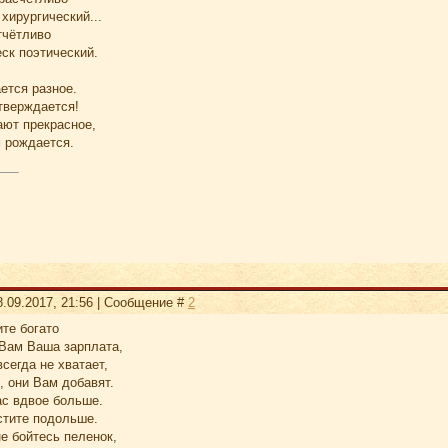
хирургический...
тчётливо
ск поэтический.
ется разное.
утверждается!
ют прекрасное,
м рождается.
8.09.2017, 21:56 | Сообщение #
2
те богато
 Вам Ваша зарплата,
всегда не хватает,
, они Вам добавят.
ас вдвое больше.
стите подольше.
не бойтесь пеленок,