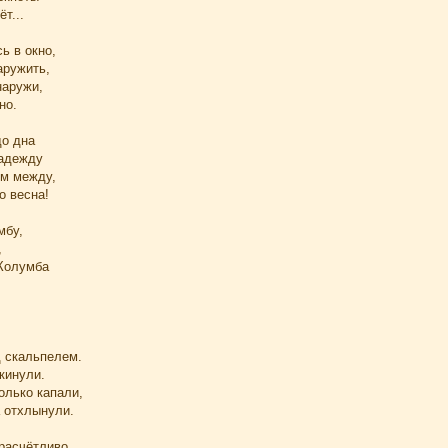
т...
ь в окно,
аружить,
наружи,
но.
до дна
надежду
им между,
о весна!
мбу,
,
 Колумба
 скальпелем.
кинули.
олько капали,
а отхлынули.
 расчётливо