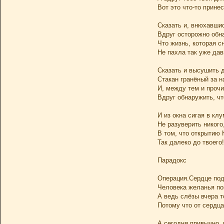
Вот это что-то принесё
Сказать и, внюхавшис
Вдруг осторожно обн
Что жизнь, которая с
Не пахла так уже дав
Сказать и высушить 
Стакан гранёный за 
И, между тем и проч
Вдруг обнаружить, чт
И из окна сигая в клу
Не разуверить никого
В том, что открытию
Так далеко до твоего!
Парадокс
Операция.Сердце под
Человека желанья по
А ведь слёзы вчера т
Потому что от сердц
А сегодня привычно,