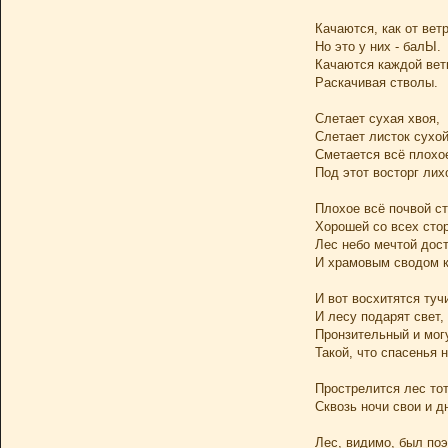
Качаются, как от ветр
Но это у них - балЫ.
Качаются каждой вет
Раскачивая стволы.
Слетает сухая хвоя,
Слетает листок сухой
Сметается всё плохо
Под этот восторг лих
Плохое всё почвой ст
Хорошей со всех сто
Лес небо мечтой дос
И храмовым сводом к
И вот восхитятся туч
И лесу подарят свет,
Пронзительный и мог
Такой, что спасенья н
Прострелится лес то
Сквозь ночи свои и д
Лес, видимо, был поэ