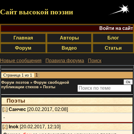
Сайт высокой поэзии
Войти на сайт
Главная
Авторы
Блог
Форум
Видео
Статьи
Новые сообщения
·
Правила форума
·
Поиск
;
1
Страница
1
из
1
Форум поэтов
»
Форум свободной
публикации стихов
»
Поэты
Поэты
[
1
]
Санчес
[20.02.2017, 02:08]
-
[
2
]
Inok
[20.02.2017, 12:10]