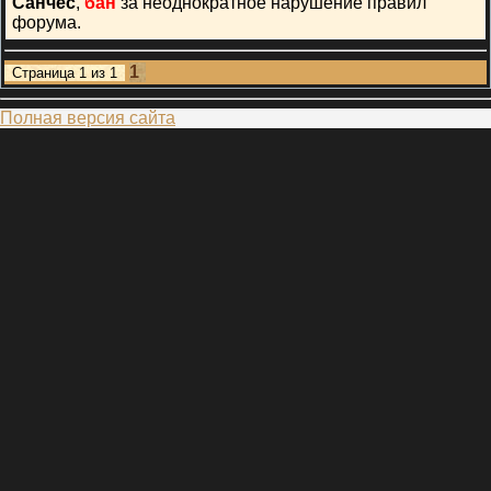
Санчес
,
бан
за неоднократное нарушение правил
форума.
1
Страница
1
из
1
Полная версия сайта