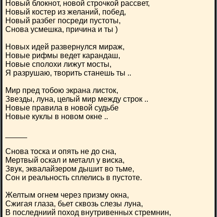
Новый блокнот, новой строчкой рассвет,
Новый костер из желаний, побед,
Новый разбег посреди пустоты,
Снова усмешка, причина и ты )
Новых идей развернулся мираж,
Новые рифмы ведет карандаш,
Новые сполохи лижут мосты,
Я разрушаю, творить станешь ты ..
Мир пред тобою экрана листок,
Звезды, луна, целый мир между строк ..
Новые правила в новой судьбе
Новые куклы в новом окне ..
_____
Снова тоска и опять не до сна,
Мертвый оскал и металл у виска,
Звук, эквалайзером дышит во тьме,
Сон и реальность сплелись в пустоте.
Желтым огнем через призму окна,
Сжигая глаза, бьет сквозь слезы луна,
В последниий поход внутривенных стремнин,