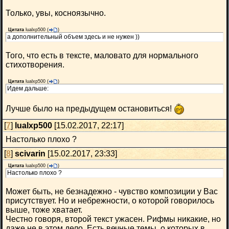
Только, увы, косноязычно.
Цитата
lualxp500
(
)
а дополнительный объем здесь и не нужен ))
Того, что есть в тексте, маловато для нормального
стихотворения.
Цитата
lualxp500
(
)
Идем дальше:
Лучше было на предыдущем остановиться!
[
7
]
lualxp500
[15.02.2017, 22:17]
Настолько плохо ?
[
8
]
scivarin
[15.02.2017, 23:33]
Цитата
lualxp500
(
)
Настолько плохо ?
Может быть, не безнадежно - чувство композиции у Вас
присутствует. Но и небрежности, о которой говорилось
выше, тоже хватает.
Честно говоря, второй текст ужасен. Рифмы никакие, но
даже не в этом дело. Есть вечные темы, о которых в