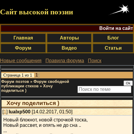
Сайт высокой поэзии
Войти на сайт
Главная
Авторы
Блог
Форум
Видео
Статьи
Новые сообщения
·
Правила форума
·
Поиск
;
1
Страница
1
из
1
Форум поэтов
»
Форум свободной
публикации стихов
»
Хочу
поделиться )
Хочу поделиться )
[
1
]
lualxp500
[14.02.2017, 01:50]
Новый блокнот, новой строчкой тоска,
Новый рассвет, и опять не до сна ..
...