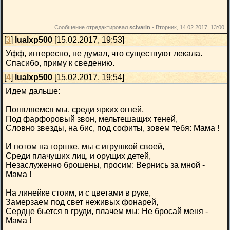
Сообщение отредактировал
scivarin
-
Вторник, 14.02.2017, 13:00
[
3
]
lualxp500
[15.02.2017, 19:53]
Уфф, интересно, не думал, что существуют лекала.
Спасибо, приму к сведению.
[
4
]
lualxp500
[15.02.2017, 19:54]
Идем дальше:
Появляемся мы, среди ярких огней,
Под фарфоровый звон, мельтешащих теней,
Словно звезды, на бис, под софиты, зовем тебя: Мама !
И потом на горшке, мы с игрушкой своей,
Среди плачуших лиц, и орущих детей,
Незаслуженно брошены, просим: Вернись за мной -
Мама !
На линейке стоим, и с цветами в руке,
Замерзаем под свет неживых фонарей,
Сердце бьется в груди, плачем мы: Не бросай меня -
Мама !