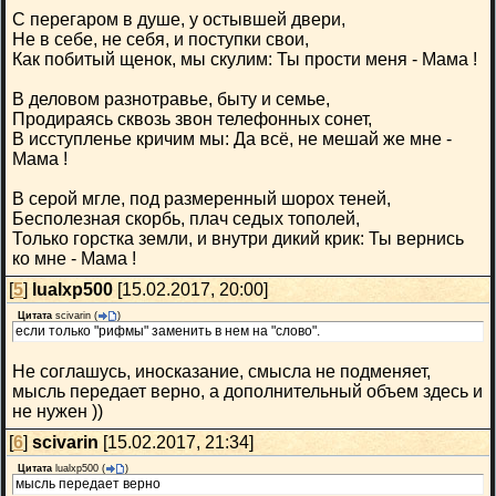
С перегаром в душе, у остывшей двери,
Не в себе, не себя, и поступки свои,
Как побитый щенок, мы скулим: Ты прости меня - Мама !
В деловом разнотравье, быту и семье,
Продираясь сквозь звон телефонных сонет,
В исступленье кричим мы: Да всё, не мешай же мне -
Мама !
В серой мгле, под размеренный шорох теней,
Бесполезная скорбь, плач седых тополей,
Только горстка земли, и внутри дикий крик: Ты вернись
ко мне - Мама !
[
5
]
lualxp500
[15.02.2017, 20:00]
Цитата
scivarin
(
)
если только "рифмы" заменить в нем на "слово".
Не соглашусь, иносказание, смысла не подменяет,
мысль передает верно, а дополнительный объем здесь и
не нужен ))
[
6
]
scivarin
[15.02.2017, 21:34]
Цитата
lualxp500
(
)
мысль передает верно