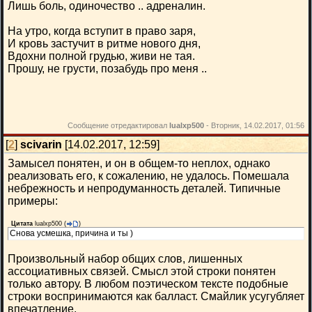
Лишь боль, одиночество .. адреналин.
На утро, когда вступит в право заря,
И кровь застучит в ритме нового дня,
Вдохни полной грудью, живи не тая.
Прошу, не грусти, позабудь про меня ..
Сообщение отредактировал
lualxp500
-
Вторник, 14.02.2017, 01:56
[
2
]
scivarin
[14.02.2017, 12:59]
Замысел понятен, и он в общем-то неплох, однако
реализовать его, к сожалению, не удалось. Помешала
небрежность и непродуманность деталей. Типичные
примеры:
Цитата
lualxp500
(
)
Снова усмешка, причина и ты )
Произвольный набор общих слов, лишенных
ассоциативных связей. Смысл этой строки понятен
только автору. В любом поэтическом тексте подобные
строки воспринимаются как балласт. Смайлик усугубляет
впечатление.