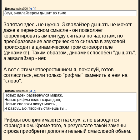
Цитата
lualxp500
(
)
Звук, эквалайзером дышит во тьме
Запятая здесь не нужна. Эквалайзер дышать не может
даже в переносном смысле - он позволяет
корректировать амплитуду сигнала по частотам, но
преобразование электрического сигнала в звуковой
происходит в динамическом громкоговорителе
(динамике). Таким образом, динамик способен "дышать",
а эквалайзер - нет.
А вот с этим четверостишием я, пожалуй, готов
согласиться, если только "рифмы" заменить в нем на
"слово".
Цитата
lualxp500
(
)
Новых идей развернулся мираж,
Новые рифмы ведет карандаш,
Новые сполохи лижут мосты,
Я разрушаю, творить станешь ты ..
Рифмы воспринимаются на слух, а не выводятся
карандашом. Кроме того, в результате такой замены
строка приобретет дополнительный смысловой объем.