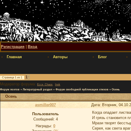
Регистрация
|
Вход
Главная
Авторы
Блог
1
Страница
1
из
1
Модератор форума:
,
Ecce_Chaos
Inok
Форум поэтов
»
Литературный раздел
»
Форум свободной публикации стихов
»
Осень
Осень
asmiller007
Дата: Вторник, 04.10.
Когда опадает листва
Пользователь
И грязь становится п
Сообщений:
4
Мрази творят бессты
Награды:
0
Серея, как света враг