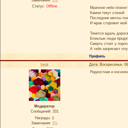
Замечания:
0%
Статус:
Offline
Мрачное небо плачет 
Камни текут слезой
Последние мечты тон
И мрак сторожит мой
Тянется вдаль дорога
Блеклые люди бродят
Смерть стоит у порог
А тебя запрягают плу
Профиль
Inok
Дата: Воскресенье, 06
Редкостная и косноя
Модератор
Сообщений:
331
Награды:
8
Замечания:
0%