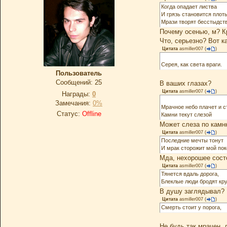
Когда опадает листва
И грязь становится плот
Мрази творят бесстыдст
Почему осенью, м? Кр
Что, серьезно? Вот ка
Цитата
asmiller007
(
)
Серея, как света враги.
Пoльзoватель
Сообщений:
25
В ваших глазах?
Цитата
asmiller007
(
)
Награды:
0
Замечания:
0%
Мрачное небо плачет и с
Статус:
Offline
Камни текут слезой
Может слеза по камн
Цитата
asmiller007
(
)
Последние мечты тонут
И мрак сторожит мой пок
Мда, нехорошее сост
Цитата
asmiller007
(
)
Тянется вдаль дорога,
Блеклые люди бродят кру
В душу заглядывал?
Цитата
asmiller007
(
)
Смерть стоит у порога,
Не будь так мрачен, 