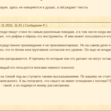
орум, здесь не ковыряются в душах, а обсуждают тексты.
.11.2016, 11:41 | Сообщение #
8
 люди пишут стихи по самым различным поводам, и в том числе когда им
ил, что рифма и образы это инструменты. И ими может пользоваться кто 
осредственно произведение я не прокомментировал. Но на самом деле я
ть что-то более конструктивное согласное его уровню. Он еще не владе
они раскрываются. И причины по которым они это делают не могут оста
каждый кто пользуется мозгами немного психолог.
, на тонкий лед вы ступаете такими высказываниями. По вашему не стои
аписанного. А вы полагаете, что смысл не имеет отношения к поэтике? 
- такой, и он подвергся моему рассмотрению.