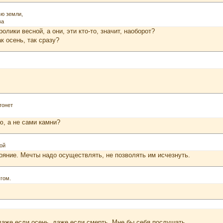
ью земли,
ва
олики весной, а они, эти кто-то, значит, наоборот?
к осень, так сразу?
тонет
ю, а не сами камни?
ой
ояние. Мечты надо осуществлять, не позволять им исчезнуть.
гом.
даже если осень, даже если смерть. Мне бы себя послушать.