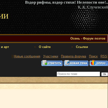
Вздор рифмы, вздор стихи! Нелепости оне!..
К. К. Случевский
ии
Осень - Форум поэтов
 и арт
О сайте
Ссылки
[
Новые сообщения
·
Участники
·
Правила форума
·
Поиск
·
RSS
]