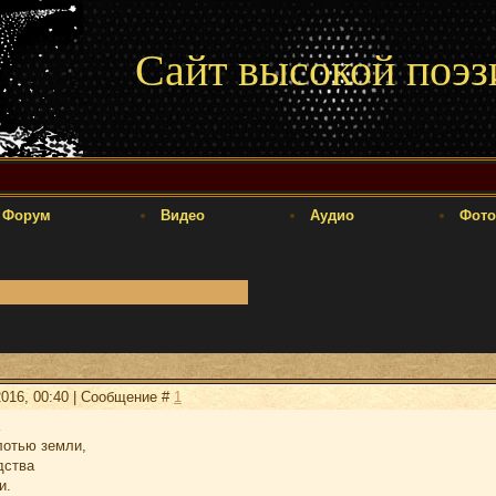
Сайт высокой поэз
Форум
Видео
Аудио
Фото
2016, 00:40 | Сообщение #
1
лотью земли,
дства
и.