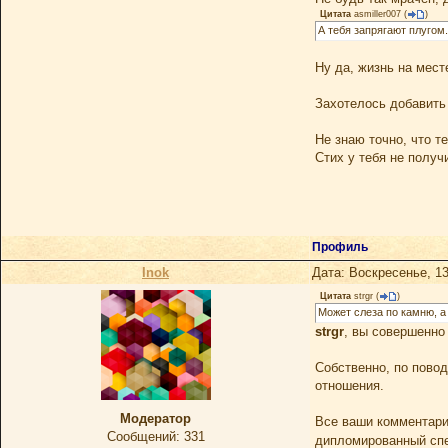
Цитата
asmiller007
(
)
А тебя запрягают плугом.
Ну да, жизнь на месте
Захотелось добавить
Не знаю точно, что т
Стих у тебя не получ
Профиль
Inok
Дата: Воскресенье, 13
Цитата
strgr
(
)
Может слеза по камню, а
strgr
, вы совершенно
Собственно, по повод
отношения.
Модератор
Все ваши комментарии
Сообщений:
331
дипломированный спе