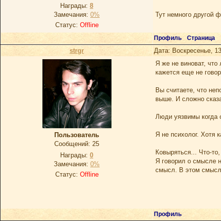
Награды:
8
Замечания:
0%
Тут немного другой ф
Статус:
Offline
Профиль
Страница
strgr
Дата: Воскресенье, 13
Я же не виноват, что
кажется еще не говор
Вы считаете, что неп
выше. И сложно сказа
Люди уязвимы когда 
Я не психолог. Хотя 
Пoльзoватель
Сообщений:
25
Ковыряться... Что-то
Награды:
0
Я говорил о смысле н
Замечания:
0%
смысл. В этом смысл 
Статус:
Offline
Профиль