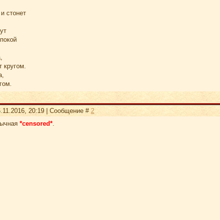
и стонет
ут
 покой
,
 кругом.
а,
гом.
.11.2016, 20:19 | Сообщение #
2
зычная
*censored*
.