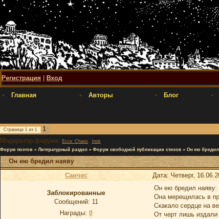
Регистрация
|
Вход
Главная
Авторы
Блог
1
Страница
1
из
1
Модератор форума:
,
Ecce_Chaos
Inok
Форум поэтов
»
Литературный раздел
»
Форум свободной публикации стихов
»
Он ею бредил
Он ею бредил наяву
Санчес
Дата: Четверг, 16.06.
Он ею бредил наяву:
Заблокированные
Она мерещилась в пр
Сообщений:
11
Скакало сердце на ве
Награды:
0
От черт лишь издали