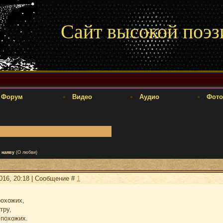
Сайт высокой поэз
Форум
Видео
Аудио
Фото
 наяву
(О любви)
2016, 20:18 | Сообщение #
1
охожих,
тру,
 похожих.