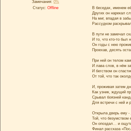
Замечания:
0%
Статус:
Offline
В беседах, именем её
Других он нарекал сл
На миг, впадая в забы
Рассудком раскрывал
В пути не замечал ск
И то, что кто-то был 
Он годы с нею прожи
Проехав, десять оста
При ней он телом кам
И лава слов, в нём з
И бегством он спасти
От той, что так околд
И, проживая затем д
Как узник, ждущий пр
Срывал боязней канд
Для встречи с ней и 
Открыла дверь ему -
Той, что безумством 
Он опоздал… и ощут
Финал рассказа «Пос