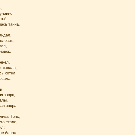
,
учайно,
тьё:
ась тайна.
андал,
неловок,
вал,
новок.
енел,
астывала,
сь хотел,
овала.
ни
иговора,
алы,
разговора.
 лишь Тень,
его стала,
ил:
ле бала».