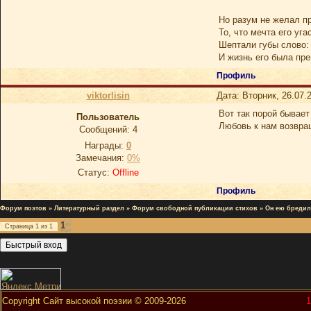
Но разум не желал п
То, что мечта его уга
Шептали губы слово: 
И жизнь его была пре
Профиль
viktorlisin
Дата: Вторник, 26.07.
Вот так порой бывает
Пользователь
Любовь к нам возвра
Сообщений:
4
Награды:
0
Замечания:
0%
Статус:
Offline
Профиль
Форум поэтов
»
Литературный раздел
»
Форум свободной публикации стихов
»
Он ею бредил
1
Страница
1
из
1
Copyright Сайт высокой поэзии © 2009-2026