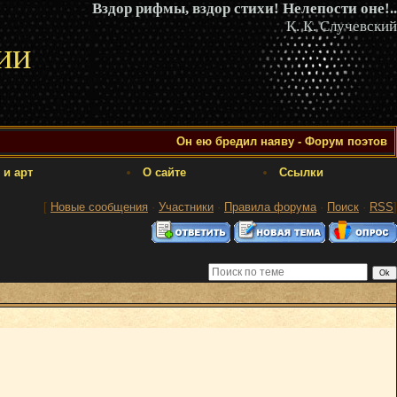
Вздор рифмы, вздор стихи! Нелепости оне!..
К. К. Случевский
ии
Он ею бредил наяву - Форум поэтов
 и арт
О сайте
Ссылки
[
Новые сообщения
·
Участники
·
Правила форума
·
Поиск
·
RSS
]