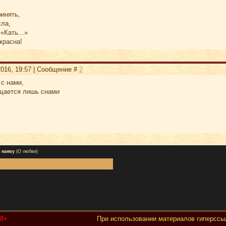
ринять,
сла,
«Кать...»
красна!
2016, 19:57 | Сообщение #
2
 с нами,
щается лишь снами
 наяву
(О любви)
18+
При использовании материалов гиперссыл