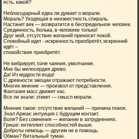
есть, какой?
Неблагодарный едва ли думает о морали.
Мораль? Уходящая в неизвестность спираль.
Настанет век — возвратится в беспредельное человек.
Срединность, Колька, в человеке только!
Друг мой, отсутствие желаний приносит покой.
Спокойный идет - искренность приобретёт, искренний
идёт –
спокойствие приобретёт.
Не вибрирует, паче чаяния, умолчание.
Мне бы милосердия древо.
Да! Из мудрости вода!
С древности эмоции отражают потребности.
Многих мнение — произвол от представления.
Фантазия масс движет нас.
Все ли знали: этикет — смысл морали.
Мнение такое: отсутствие желаний — причина покоя.
Знал Аржак: интуиция с будущим контакт.
Воля? Без сомнения — желание в затруднениях.
Грише: интеллект способностей выше.
Доброты немощь — другим не в помощь.
Обман? Витальный туман.