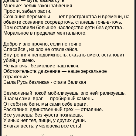
Детали — муть, важна суть.
Мнение: велик закон забвения.
Прости, забыл расти.
Сознание перемены — нет пространства и времени, на
объекте сознание сосредоточь, станешь точь-в-точь.
Вам оставили большое наследство дети без детства .
Моральное в пределах ментального.
Добро и зло прочно, если не точно.
Спасайся , на зло не отвлекайся.
Внутренняя неподвижность, сказать смею, остановит
убийц и змею.
Не канючь , безмолвие наш ключ.
Обстоятельств движение — наше зеркальное
отражение.
Была Русь безликая - стала Великая
Безмолвный покой мобилизуешь, зло нейтрализуешь.
Знаем сами: враг — пробирный камень.
От себя не беги, мы сами себе враги.
Раскаяние: единственный грех — отчаяние.
Все узнаешь: без чувств познаешь.
У иных нет тел, пищи, у других души.
Благая весть: у человека все есть!