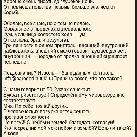
Хорошо очень писать до глубокой ночи.
От невмешательства тюрьмы больше зла, чем от
борьбы.
Обедаю, все знаю, но о том не ведаю.
Моральное в пределах материального.
Кум, мельница холостого хода — ум.
От смысла, брат, и результат.
Три личности в одном приятель : внешний, внутренний,
наблюдатель; внешний смело говорит, думает, делает;
внутренний — нередко от предка; внешний оценивает
неспешно.
Подсознание? Изволь — банк данных, контроль.
info@narodedin-tula.ruПричина покоя, что это такое?
С нами говорит на 50 буквах санскрит.
Буква приветствует! Определённому мировоззрению
соответствует.
Мих! По себе познай других.
В человеческих возможностях решать
противоположности.
Не пасуй! С небом и землёй благодать согласуй!
Кто посредник мой меж небом и землёй? Есть ли такой?
А коли