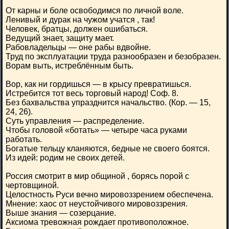
От карны и боле освободимся по личной воле.
Ленивый и дурак на чужом учатся , так!
Человек, братцы, должен ошибаться.
Ведущий знает, защиту мает.
Рабовладельцы — оне рабы вдвойне.
Труд по эксплуатации труда разнообразен и безобразен.
Ворам выть, истреблённым быть.
Вор, как ни гордишься — в крысу превратишься.
Истребится тот весь торговый народ! Соф. 8.
Без бахвальства упразднится начальство. (Кор. — 15,
24, 26).
Суть управления — распределение.
Чтобы головой «ботать» — четыре часа руками
работать.
Богатые тельцу кланяются, бедные не своего боятся.
Из идей: родим не своих детей.
Россия смотрит в мир общиной , борясь порой с
чертовщиной.
Целостность Руси вечно мировоззрением обеспечена.
Мнение: хаос от неустойчивого мировоззрения.
Выше знания — созерцание.
Аксиома тревожная рождает противоположное.