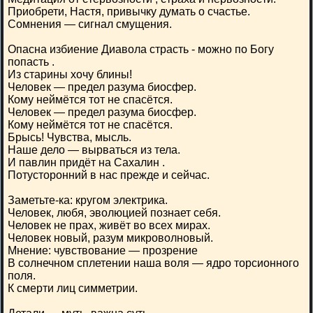
Приобрети, Настя, привычку думать о счастье.
Сомнения — сигнал смущения.
Опасна избиение Диавола страсть - можно по Богу
попасть .
Из старины хочу блины!
Человек — предел разума биосфер.
Кому неймётся тот не спасётся.
Человек — предел разума биосфер.
Кому неймётся тот не спасётся.
Брысь! Чувства, мысль.
Наше дело — вырваться из тела.
И павлин придёт на Сахалин .
Потусторонний в нас прежде и сейчас.
Заметьте-ка: кругом электрика.
Человек, любя, эволюцией познает себя.
Человек не прах, живёт во всех мирах.
Человек новый, разум микроволновый.
Мнение: чувствование — прозрение
В солнечном сплетении наша воля — ядро торсионного
поля.
К смерти лиц симметрии.