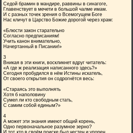
Седой брамин в мандире, раввины в синагоге,
Главенствует в мечети в большой чалме имам.
И с разных точек зрения о Всемогущем Боге
Нас кличут в Царство Божие дорогой через храм:
«Блюсти закон старательно
Согласно предписаниям!
Учить канон внимательно,
Начертанный в Писании!»
3
Вникая в эти книги, воскликнет вдруг читатель:
«А где ж реализация написанного здесь?»
Сегодня пробудился в нём Истины искатель,
От своего открытия он содрогнётся весь:
«Стараясь это выполнять
Хотя б наполовину
Сумел ли кто свободным стать,
С самим собой единым?»
4
А может эти знания имеют общий корень,
Одно первоначальное разумное зерно?
И тот, кто в своём поиске был честен и упорен,