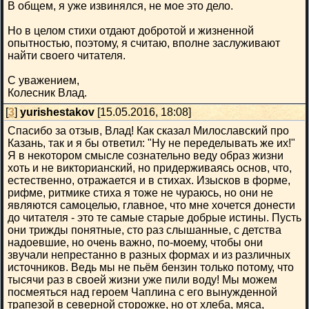
В общем, я уже извинялся, не мое это дело.
Но в целом стихи отдают добротой и жизненной
опытностью, поэтому, я считаю, вполне заслуживают
найти своего читателя.
С уважением,
Колесник Влад.
[
3
]
yurishestakov
[15.05.2016, 18:08]
Спасибо за отзыв, Влад! Как сказал Милославский про
Казань, так и я бы ответил: "Ну не переделывать же их!"
Я в некотором смысле сознательно веду образ жизни
хоть и не викторианский, но придерживаясь основ, что,
естественно, отражается и в стихах. Изысков в форме,
рифме, ритмике стиха я тоже не чураюсь, но они не
являются самоцелью, главное, что мне хочется донести
до читателя - это те самые старые добрые истины. Пусть
они трижды понятные, сто раз слышанные, с детства
надоевшие, но очень важно, по-моему, чтобы они
звучали непрестанно в разных формах и из различных
источников. Ведь мы не пьём бензин только потому, что
тысячи раз в своей жизни уже пили воду! Мы можем
посмеяться над героем Чаплина с его вынужденной
трапезой в северной сторожке, но от хлеба, мяса,