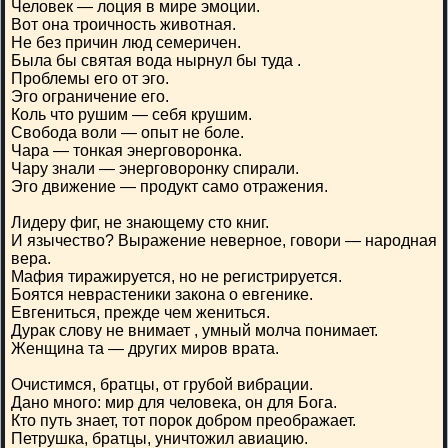
Человек — лоция в мире эмоции.
Вот она троичность животная.
Не без причин люд семеричен.
Была бы святая вода нырнул бы туда .
Проблемы его от эго.
Эго ограничение его.
Коль что рушим — себя крушим.
Свобода воли — опыт не боле.
Чара — тонкая энерговоронка.
Чару знали — энерговоронку спирали.
Эго движение — продукт само отражения.
Лидеру фиг, не знающему сто книг.
И язычество? Выражение неверное, говори — народная
вера.
Мафия тиражируется, но не регистрируется.
Боятся неврастеники закона о евгенике.
Евгениться, прежде чем жениться.
Дурак слову не внимает , умный молча понимает.
Женщина та — других миров врата.
Очистимся, братцы, от грубой вибрации.
Дано много: мир для человека, он для Бога.
Кто путь знает, тот порок добром преображает.
Петрушка, братцы, уничтожил авиацию.