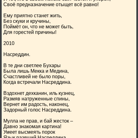
Своё предназначение отыщет всё равно!
Ему приятно станет жить,
Без скуки и кручины,
Поймёт он, что не может быть,
Для горестей причины!
2010
Насреддин.
В те дни светлее Бухары
Была лишь Мекка и Медина,
Счастливей не было поры,
Когда встречали Насреддина.
Вздохнет дехканин, иль кузнец,
Размяв натруженные спины,
Вернет им радость, наконец,
Задорный голос Насреддина.
Мулла не прав, и бай жесток –
Давно знакомая картина!
Умеет высмеять порок
Язык разящий Насреддина.