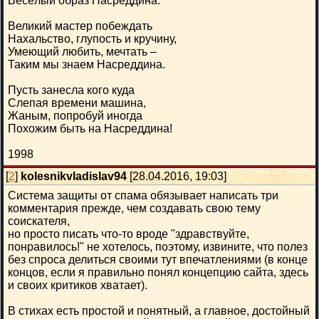
Весёлый образ Насреддина.
Великий мастер побеждать
Нахальство, глупость и кручину,
Умеющий любить, мечтать –
Таким мы знаем Насреддина.
Пусть занесла кого куда
Слепая времени машина,
Жаным, попробуй иногда
Похожим быть на Насреддина!
1998
[
2
]
kolesnikvladislav94
[28.04.2016, 19:03]
Система защиты от спама обязывает написать три
комментария прежде, чем создавать свою тему
соискателя,
но просто писать что-то вроде "здравствуйте,
понравилось!" не хотелось, поэтому, извините, что полез
без спроса делиться своими тут впечатлениями (в конце
концов, если я правильно понял концепцию сайта, здесь
и своих критиков хватает).
В стихах есть простой и понятный, а главное, достойный