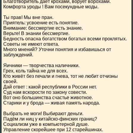
Благотворитель даёт крохами, ворует ворохами.
Комфорта уроды ! Вам посекундные моды.
Ты прав! Мы вне пран.
Приятель: усвоение есть понятие.
Внимание: бессмертие есть знание.
Верьте! В знании бессмертие.
Бедность опасна богатством богатых всеми проклятых.
Советы не имеют ответа.
Много мнений? Уточни понятия и избавишься от
заблуждений.
Яичники — творчества наличники.
Грех, коль тайна не для всех.
Кто живёт без печали и гнева, тот не любит отчизны
своей.
Дай ответ : какой республики в России нет.
Суд нам вскорости по закону совести.
Вот оно большинства счастье животное.
Старики и у брода — живая память народа.
Выбрать не моги! Выбирают деньги.
Падём ли ниц у китайско-финских границ?
Социализм уже в компьютерной душе.
Управление скорейшее при 12 старейшинах.