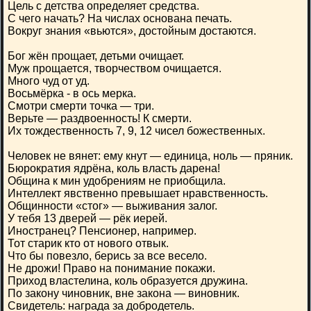
Цель с детства определяет средства.
С чего начать? На числах основана печать.
Вокруг знания «вьются», достойным достаются.
Бог жён прощает, детьми очищает.
Муж прощается, творчеством очищается.
Много чуд от уд.
Восьмёрка - в ось мерка.
Смотри смерти точка — три.
Верьте — раздвоенность! К смерти.
Их тождественность 7, 9, 12 чисел божественных.
Человек не вянет: ему кнут — единица, ноль — пряник.
Бюрократия ядрёна, коль власть дарена!
Община к мин удобрениям не приобщила.
Интеллект явственно превышает нравственность.
Общинности «стог» — выживания залог.
У тебя 13 дверей — рёк иерей.
Иностранец? Пенсионер, например.
Тот старик кто от нового отвык.
Что бы повезло, берись за все весело.
Не дрожи! Право на понимание покажи.
Приход властелина, коль образуется дружина.
По закону чиновник, вне закона — виновник.
Свидетель: награда за добродетель.