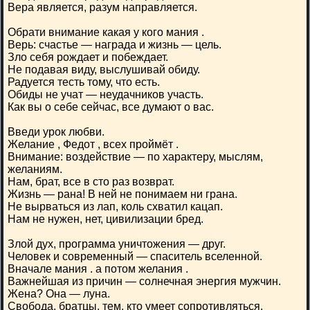
Вера является, разум направляется.
Обрати внимание какая у кого мания .
Верь: счастье — награда и жизнь — цель.
Зло себя рождает и побеждает.
Не подавая виду, выслушивай обиду.
Радуется тесть тому, что есть.
Обиды не учат — неудачников участь.
Как вы о себе сейчас, все думают о вас.
Введи урок любви.
Желание , Федот , всех проймёт .
Внимание: воздействие — по характеру, мыслям,
желаниям.
Нам, брат, все в сто раз возврат.
Жизнь — рана! В ней не понимаем ни грана.
Не вырваться из лап, коль схватил кацап.
Нам не нужен, нет, цивилизации бред.
Злой дух, программа уничтожения — друг.
Человек и современный — спаситель вселенной.
Вначале мания . а потом желания .
Важнейшая из причин — солнечная энергия мужчин.
Жена? Она — луна.
Свобода, братцы, тем, кто умеет сопротивляться.