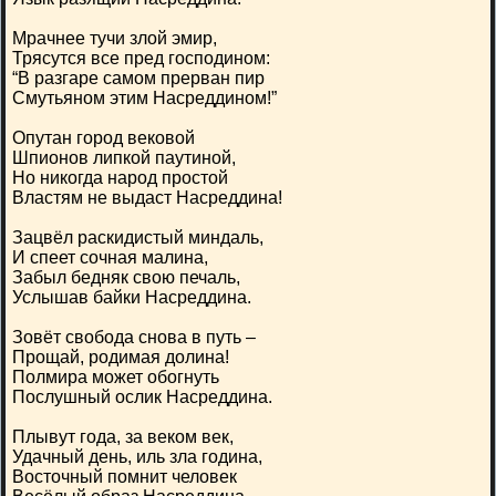
Мрачнее тучи злой эмир,
Трясутся все пред господином:
“В разгаре самом прерван пир
Смутьяном этим Насреддином!”
Опутан город вековой
Шпионов липкой паутиной,
Но никогда народ простой
Властям не выдаст Насреддина!
Зацвёл раскидистый миндаль,
И cпеет сочная малина,
Забыл бедняк свою печаль,
Услышав байки Насреддина.
Зовёт свобода снова в путь –
Прощай, родимая долина!
Полмира может обогнуть
Послушный ослик Насреддина.
Плывут года, за веком век,
Удачный день, иль зла година,
Восточный помнит человек