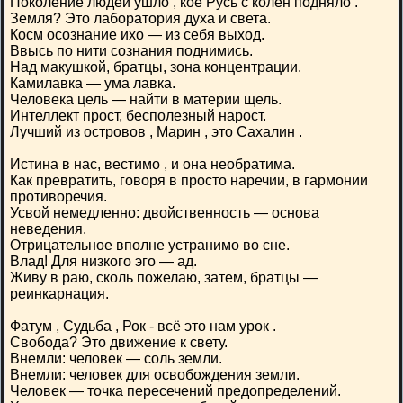
Поколение людей ушло , кое Русь с колен подняло .
Земля? Это лаборатория духа и света.
Косм осознание ихо — из себя выход.
Ввысь по нити сознания поднимись.
Над макушкой, братцы, зона концентрации.
Камилавка — ума лавка.
Человека цель — найти в материи щель.
Интеллект прост, бесполезный нарост.
Лучший из островов , Марин , это Сахалин .
Истина в нас, вестимо , и она необратима.
Как превратить, говоря в просто наречии, в гармонии
противоречия.
Усвой немедленно: двойственность — основа
неведения.
Отрицательное вполне устранимо во сне.
Влад! Для низкого эго — ад.
Живу в раю, сколь пожелаю, затем, братцы —
реинкарнация.
Фатум , Судьба , Рок - всё это нам урок .
Свобода? Это движение к свету.
Внемли: человек — соль земли.
Внемли: человек для освобождения земли.
Человек — точка пересечений предопределений.