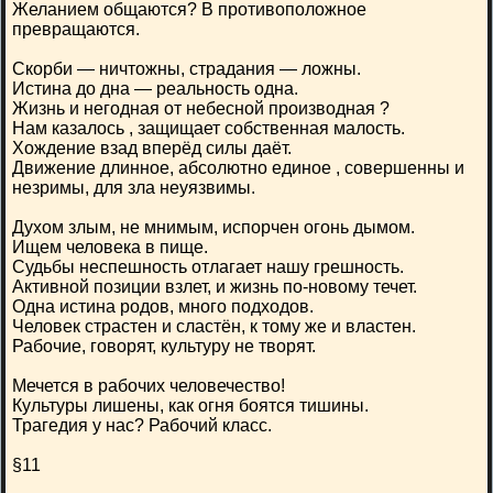
Желанием общаются? В противоположное
превращаются.
Скорби — ничтожны, страдания — ложны.
Истина до дна — реальность одна.
Жизнь и негодная от небесной производная ?
Нам казалось , защищает собственная малость.
Хождение взад вперёд силы даёт.
Движение длинное, абсолютно единое , совершенны и
незримы, для зла неуязвимы.
Духом злым, не мнимым, испорчен огонь дымом.
Ищем человека в пище.
Судьбы неспешность отлагает нашу грешность.
Активной позиции взлет, и жизнь по-новому течет.
Одна истина родов, много подходов.
Человек страстен и сластён, к тому же и властен.
Рабочие, говорят, культуру не творят.
Мечется в рабочих человечество!
Культуры лишены, как огня боятся тишины.
Трагедия у нас? Рабочий класс.
§11