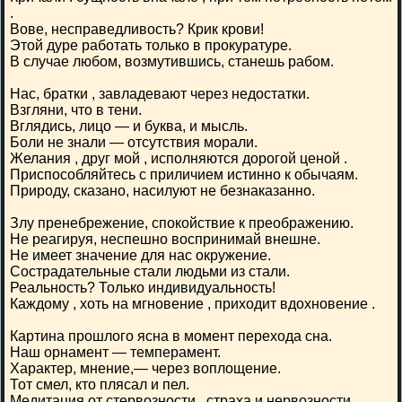
.
Вове, несправедливость? Крик крови!
Этой дуре работать только в прокуратуре.
В случае любом, возмутившись, станешь рабом.
Нас, братки , завладевают через недостатки.
Взгляни, что в тени.
Вглядись, лицо — и буква, и мысль.
Боли не знали — отсутствия морали.
Желания , друг мой , исполняются дорогой ценой .
Приспособляйтесь с приличием истинно к обычаям.
Природу, сказано, насилуют не безнаказанно.
Злу пренебрежение, спокойствие к преображению.
Не реагируя, неспешно воспринимай внешне.
Не имеет значение для нас окружение.
Сострадательные стали людьми из стали.
Реальность? Только индивидуальность!
Каждому , хоть на мгновение , приходит вдохновение .
Картина прошлого ясна в момент перехода сна.
Наш орнамент — темперамент.
Характер, мнение,— через воплощение.
Тот смел, кто плясал и пел.
Медитация от стервозности , страха и нервозности.