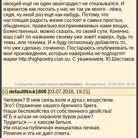
овощей ещё ни один авангардист не отказывался. И
вариантов как поспать у нас не так уж много - лёжа,
сидя, ну иной раз ещё как-нибудь. Потому, что
настоящая радость жизни состоит в самых простых,
обыденных, правильно воспринимаемых нами вещах,
Божественных, можно сказать, по своей сути. Конечно,
ваш сайт по названию своему уже зовёт наверх, будь то
темы, или техника. И я буду потихоньку добавлять то,
что уже сделано, сочинено. Постараюсь опубликовать те
мои произведения, которые наверняка не подпортят
марки http://highpoetry.clan.su. С уважением. Ю.Шестаков
Сообщение отредактировал
yurishestakov
-
Воскресенье, 15.05.2016, 18:10
[
4
]
defaultNick1808
[03.07.2016, 19:21]
Человек? В нем связь воли и духа с веществом.
Эго? Отражение нашего бренного брега.
Наши беспокойства от собственного двойства!
КГБ и штази не охраняли буров разве?
Трудиться — с хаосом биться.
Им опасна публичная инициатива личная.
Религия и эта не даёт ответа.