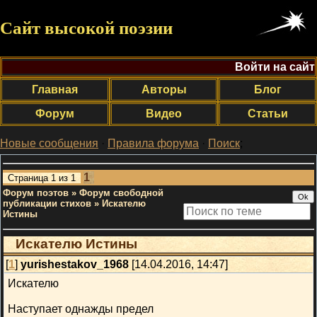
Сайт высокой поэзии
Войти на сайт
Главная
Авторы
Блог
Форум
Видео
Статьи
Новые сообщения
·
Правила форума
·
Поиск
;
1
Страница
1
из
1
Форум поэтов
»
Форум свободной
публикации стихов
»
Искателю
Истины
Искателю Истины
[
1
]
yurishestakov_1968
[14.04.2016, 14:47]
Искателю
Наступает однажды предел