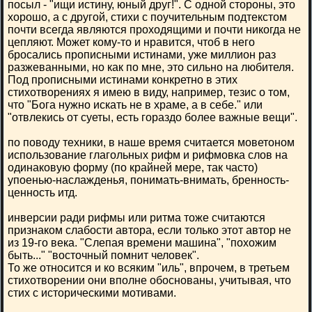
посыл - "ищи истину, юный друг!". С одной стороны, это
хорошо, а с другой, стихи с поучительным подтекстом
почти всегда являются проходящими и почти никогда не
цепляют. Может кому-то и нравится, чтоб в него
бросались прописными истинами, уже миллион раз
разжеванными, но как по мне, это сильно на любителя.
Под прописными истинами конкретно в этих
стихотворениях я имею в виду, например, тезис о том,
что "Бога нужно искать не в храме, а в себе." или
"отвлекись от суеты, есть гораздо более важные вещи".
по поводу техники, в наше время считается моветоном
использование глагольных рифм и рифмовка слов на
одинаковую форму (по крайней мере, так часто)
упоенью-наслажденья, понимать-внимать, бренность-
ценность итд.
инверсии ради рифмы или ритма тоже считаются
признаком слабости автора, если только этот автор не
из 19-го века. "Слепая времени машина", "похожим
быть..." "восточный помнит человек".
То же относится и ко всяким "иль", впрочем, в третьем
стихотворении они вполне обоснованы, учитывая, что
стих с историческими мотивами.