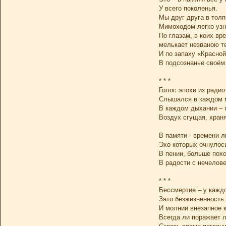
У всего поколенья.
Мы друг друга в толп
Мимоходом легко узн
По глазам, в коих вр
мелькает незваною т
И по запаху «Красно
В подсознанье своё
* * *
Голос эпохи из радио
Слышался в каждом м
В каждом дыхании – 
Воздух сгущая, храня
В памяти - времени л
Эхо которых очнулос
В пении, больше похо
В радости с нечелов
* * *
Бессмертие – у каждо
Зато безжизненность 
И молнии внезапное 
Всегда ли поражает 