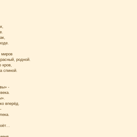
к,
е.
ак,
воде.
х миров
красный, родной.
 кров,
а спиной.
вы» -
века.
ы».
ко вперёд.
–
лека.
поёт…
 меня,