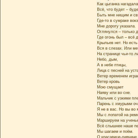
Как цыганка нагадала
Всё, что будет – буд
Быть мне нищим и св
Где-то в сумраке вок
Мне дорогу указала.
Оглянулся – только 
Где огонь был – всё 
Крыльев нет. Но есть
Вся в слезах. Или ме
На странице чьи-то л
Небо, дым,
А в небе птицы,
Лица с песней на уст
Ветер временем играе
Ветер кровь
Мою смущает
Наяву или во сне.
Мальчик с узкими пл
Парень с хмурыми оч
Я не в вас. Но вы во 
Мы с лопатой на рем
Маршируем на ученье
Всё слышнее наше пе
Мы шагаем и поём.
О красавице-дивчине,