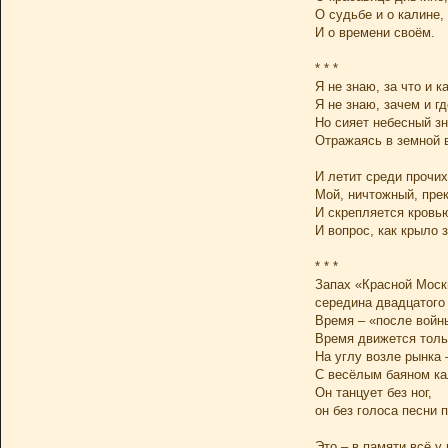
О судьбе и о калине,
И о времени своём.
* * *
Я не знаю, за что и ка
Я не знаю, зачем и гд
Но сияет небесный зн
Отражаясь в земной 
И летит среди прочи
Мой, ничтожный, пре
И скрепляется кровью
И вопрос, как крыло з
* * *
Запах «Красной Моск
середина двадцатого 
Время – «после войн
Время движется толь
На углу возле рынка 
С весёлым баяном ка
Он танцует без ног,
он без голоса песни 
Это – в памяти всё у