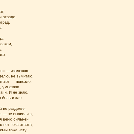
ат,
и отрада.
оград,
а.
да,
 соком,
,
око.
ни — извлекаю.
делю, не вычитаю.
итают — повезло.
, умножаю
ачи. И не знаю,
 боль и зло.
й не разделяя,
ю — не вычисляю,
я ценю сильней.
о нет пока ответа,
емы тоже нету.