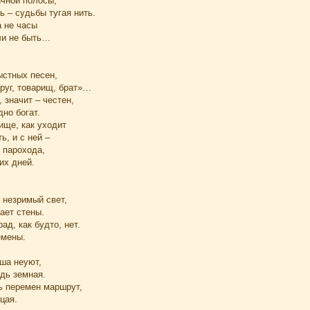
ичной полосы,
ь – судьбы тугая нить.
а не часы
ли не быть…
ыстных песен,
руг, товарищ, брат»…
 значит – честен,
дно богат.
ище, как уходит
ь, и с ней –
 парохода,
их дней.
 незримый свет,
ает стены.
рад, как будто, нет.
емены.
ша неуют,
дь земная.
ь перемен маршрут,
цая.