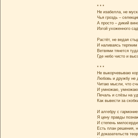
* * *
Не изабелла, не муск
Чья гроздь – селекци
А просто – дикий вин
Изгой ухоженного сад
Растёт, не ведая сты
И наливаясь терпким
Ветвями тянется туда
Где небо чисто и выс
* * *
Не выкорчевываю кор
Любовь и дружбу не 
Читаю мысли, что сч
И умножаю, умножаю
Печаль и слёзы на уд
Как вывести за скобки
И алгебру с гармоние
Я цену правды позна
И степень милосерди
Есть план решения, н
И доказательств теор