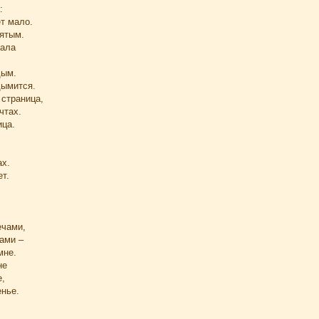
:
ет мало.
ятым.
зала
дым.
дымится.
 страница,
чтах.
ица.
ах.
т.
ечами,
ами –
мне.
не
,
нье.