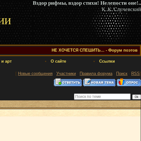
Вздор рифмы, вздор стихи! Нелепости оне!..
К. К. Случевский
ии
НЕ ХОЧЕТСЯ СПЕШИТЬ… - Форум поэтов
 и арт
О сайте
Ссылки
[
Новые сообщения
·
Участники
·
Правила форума
·
Поиск
·
RSS
]