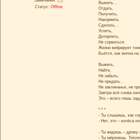
Замечания:
0%
Выжить…
Статус:
Offline
Отдать,
Получить,
Накормить.
Сделать…
Успеть,
Дотерпеть,
Не сорваться.
Жизни вибрирует тонк
Бьётся, как жилка на
Выжить,
Найти,
Не забыть,
Не предать…
Не заклинанье, не пр
Завтра всё снова нач
Это – всего лишь зад
* * *
- Ты слышишь, как се
- Нет, это – колёса 
- Ты видишь – дрожу 
- Ты мёрзнешь. Тепл