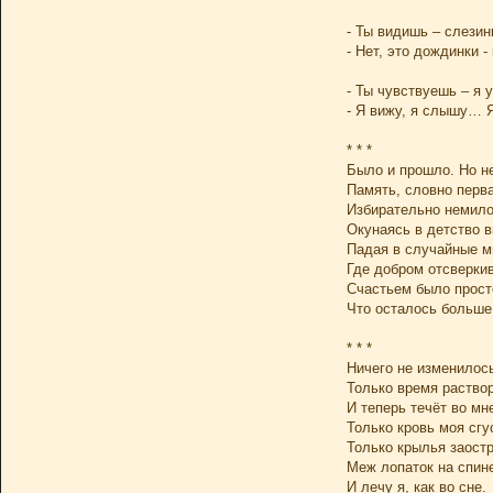
- Ты видишь – слезин
- Нет, это дождинки 
- Ты чувствуешь – я 
- Я вижу, я слышу… Я
* * *
Было и прошло. Но н
Память, словно перв
Избирательно немило
Окунаясь в детство в
Падая в случайные м
Где добром отсверки
Счастьем было прос
Что осталось больше
* * *
Ничего не изменилос
Только время раство
И теперь течёт во мн
Только кровь моя сгу
Только крылья заост
Меж лопаток на спин
И лечу я, как во сне.