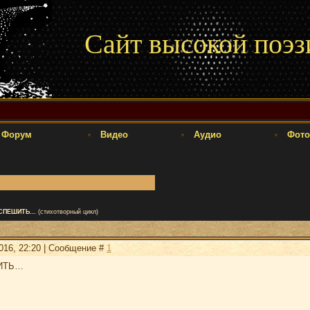
Сайт высокой поэз
Форум
Видео
Аудио
Фото
 СПЕШИТЬ…
(стихотворный цикл)
2016, 22:20 | Сообщение #
1
ИТЬ…