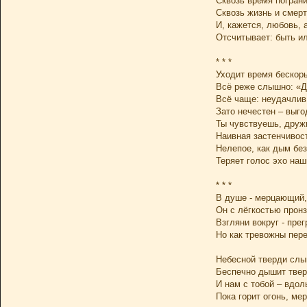
Сквозь время погран
Сквозь жизнь и смерт
И, кажется, любовь, 
Отсчитывает: быть и
* * *
Уходит время бескор
Всё реже слышно: «Д
Всё чаще: неудачлив,
Зато нечестен – выго
Ты чувствуешь, друж
Наивная застенчивост
Нелепое, как дым без
Теряет голос эхо наш
* * *
В душе - мерцающий,
Он с лёгкостью пронз
Взгляни вокруг - прег
Но как тревожны пер
Небесной тверди слы
Беспечно дышит твер
И нам с тобой – вдол
Пока горит огонь, мер