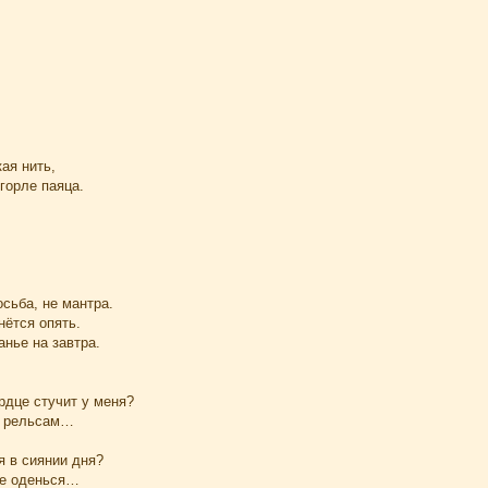
ая нить,
 горле паяца.
осьба, не мантра.
нётся опять.
анье на завтра.
рдце стучит у меня?
по рельсам…
я в сиянии дня?
ее оденься…