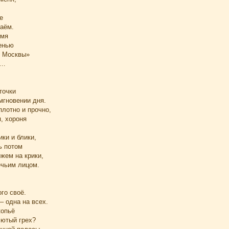
е
аём.
емя
енью
й Москвы»
м…
точки
гновении дня.
плотно и прочно,
, хороня
ики и блики,
ь потом
жем на крики,
ечьим лицом.
го своё.
– одна на всех.
копьё
лютый грех?