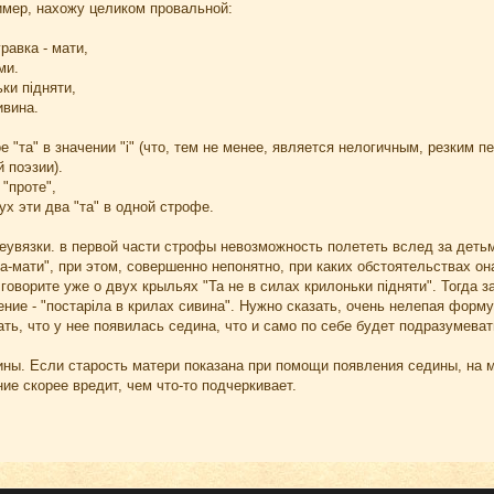
имер, нахожу целиком провальной:
равка - мати,
ми.
ки підняти,
ивина.
ое "та" в значении "і" (что, тем не менее, является нелогичным, резки
 поэзии).
 "проте",
ух эти два "та" в одной строфе.
неувязки. в первой части строфы невозможность полететь вслед за детьм
-мати", при этом, совершенно непонятно, при каких обстоятельствах он
 говорите уже о двух крыльях "Та не в силах крилоньки підняти". Тогда з
ие - "постаріла в крилах сивина". Нужно сказать, очень нелепая форму
ать, что у нее появилась седина, что и само по себе будет подразумева
ны. Если старость матери показана при помощи появления седины, на мо
ние скорее вредит, чем что-то подчеркивает.