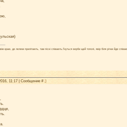
на,
.
кою,
,
ульская)
ім краю, де лелеки прилітають, там пісні співають.Гнуться верби щей тополі, явір біля річки йде співаю
2016, 11:17 | Сообщение #
3
,
ть.
рдце,
ть.
а.