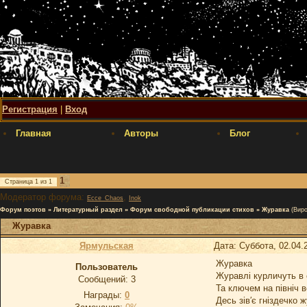
Регистрация
|
Вход
Главная
Авторы
Блог
1
Страница
1
из
1
Модератор форума:
,
Ecce_Chaos
Inok
Форум поэтов
»
Литературный раздел
»
Форум свободной публикации стихов
»
Журавка
(Виро
Журавка
Ярмульская
Дата: Суббота, 02.04.
Журавка
Пользователь
Журавлі курличуть в 
Сообщений:
3
Та ключем на північ в
Награды:
0
Десь зів′є гніздечко 