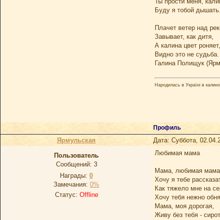
Ты прости меня, кали
Буду я тобой дышать
Плачет ветер над ре
Завывает, как дитя,
А калина цвет роняет
Видно это не судьба.
Галина Полищук (Ярм
Народилась в Україні в калинов
Профиль
Ярмульская
Дата: Суббота, 02.04.
Любимая мама
Пользователь
Сообщений:
3
Мама, любимая мама
Награды:
0
Хочу я тебе рассказа
Замечания:
0%
Как тяжело мне на се
Статус:
Offline
Хочу тебя нежно обня
Мама, моя дорогая,
Живу без тебя - сирот