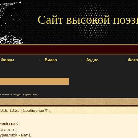
Сайт высокой поэз
Форум
Видео
Аудио
Фото
стають в гніздах журавлята.)
2016, 10:23 | Сообщение #
1
синім небі,
сі летять.
журавлиха - мати,