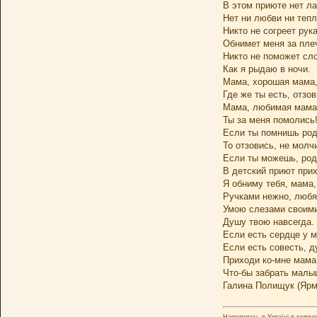
В этом приюте нет ла
Нет ни любви ни тепл
Никто не согреет рук
Обнимет меня за пле
Никто не поможет сл
Как я рыдаю в ночи.
Мама, хорошая мама
Где же ты есть, отзов
Мама, любимая мама
Ты за меня помолись
Если ты помнишь род
То отзовись, не молч
Если ты можешь, род
В детский приют при
Я обниму тебя, мама,
Ручками нежно, любя
Умою слезами своими
Душу твою навсегда.
Если есть сердце у 
Если есть совесть, д
Приходи ко-мне мама
Что-бы забрать малы
Галина Полищук (Ярм
Народилась в Україні в калинов