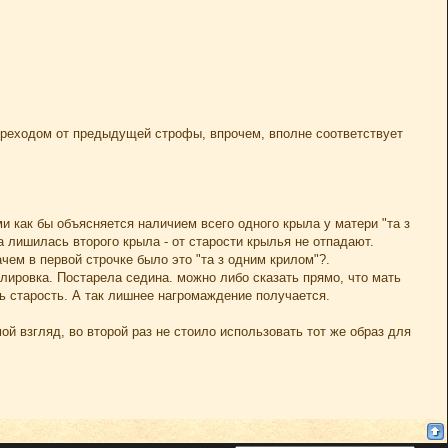
м переходом от предыдущей строфы, впрочем, вполне соответствует
и как бы объясняется наличием всего одного крыла у матери "та з
а лишилась второго крыла - от старости крылья не отпадают.
ачем в первой строчке было это "та з одним крилом"?.
лировка. Постарела седина. можно либо сказать прямо, что мать
ть старость. А так лишнее нагромаждение получается.
й взгляд, во второй раз не стоило использовать тот же образ для