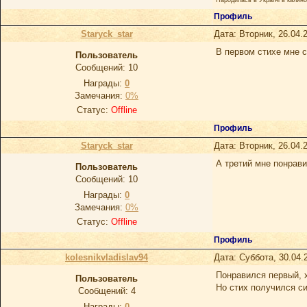
Профиль
Staryck_star
Дата: Вторник, 26.04.
В первом стихе мне с
Пользователь
Сообщений:
10
Награды:
0
Замечания:
0%
Статус:
Offline
Профиль
Staryck_star
Дата: Вторник, 26.04.
А третий мне понрав
Пользователь
Сообщений:
10
Награды:
0
Замечания:
0%
Статус:
Offline
Профиль
kolesnikvladislav94
Дата: Суббота, 30.04.
Понравился первый, 
Пользователь
Но стих получился с
Сообщений:
4
Награды:
0