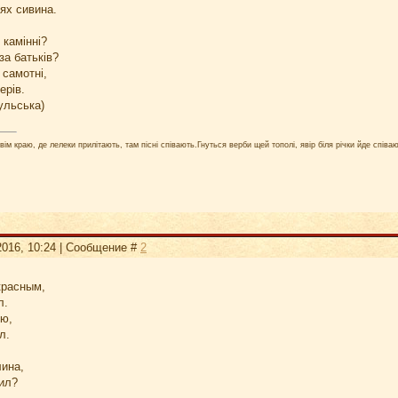
нях сивина.
 камінні?
за батьків?
 самотні,
ерів.
ульська)
ім краю, де лелеки прилітають, там пісні співають.Гнуться верби щей тополі, явір біля річки йде співаю
2016, 10:24 | Сообщение #
2
красным,
л.
ою,
л.
лина,
дил?