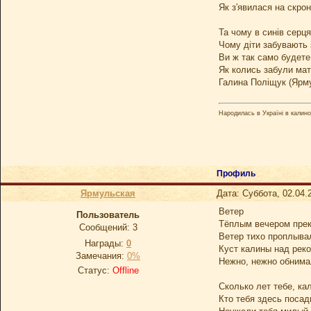
Як з′явилася на скро
Та чому в синів серця
Чому діти забувають 
Ви ж так само будете
Як колись забули мат
Галина Поліщук (Ярм
Народилась в Україні в калинов
Профиль
Ярмульская
Дата: Суббота, 02.04.
Ветер
Пользователь
Тёплым вечером пре
Сообщений:
3
Ветер тихо проплыва
Награды:
0
Куст калины над рек
Замечания:
0%
Нежно, нежно обнима
Статус:
Offline
Сколько лет тебе, ка
Кто тебя здесь поса