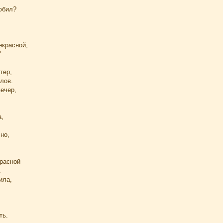
юбил?
екрасной,
"
тер,
лов.
вечер,
.
а,
но,
расной
.
ила,
ть.