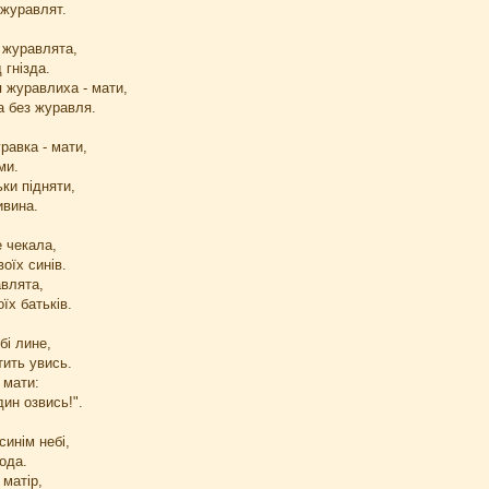
 журавлят.
 журавлята,
 гнізда.
 журавлиха - мати,
 без журавля.
равка - мати,
ми.
ки підняти,
ивина.
 чекала,
оїх синів.
влята,
їх батьків.
бі лине,
ить увись.
 мати:
дин озвись!".
синім небі,
ода.
 матір,