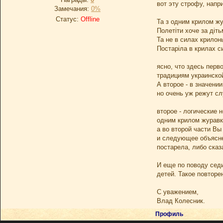
вот эту строфу, напр
Замечания:
0%
Статус:
Offline
Та з одним крилом жу
Полетіти хоче за діть
Та не в силах крилонь
Постаріла в крилах с
ясно, что здесь перв
традициям украинской
А второе - в значении
но очень уж режут сл
второе - логические 
одним крилом журавка
а во второй части Вы
и следующее объяснен
постарела, либо сказ
И еще по поводу седи
детей. Такое повторе
С уважением,
Влад Колесник.
Профиль