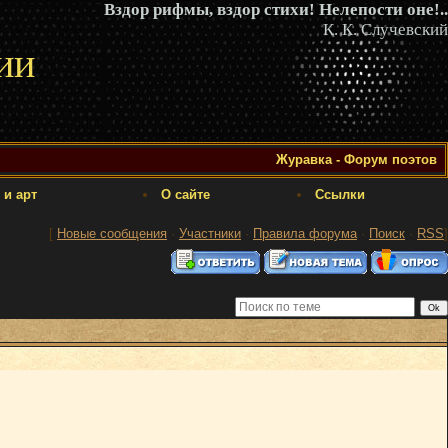
Вздор рифмы, вздор стихи! Нелепости оне!..
К. К. Случевский
ии
Журавка - Форум поэтов
 и арт
О сайте
Ссылки
[
Новые сообщения
·
Участники
·
Правила форума
·
Поиск
·
RSS
]