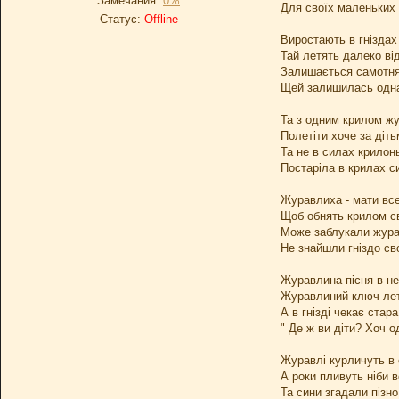
Замечания:
0%
Для своїх маленьких
Статус:
Offline
Виростають в гніздах
Тай летять далеко від
Залишається самотня
Щей залишилась одна
Та з одним крилом жу
Полетіти хоче за діть
Та не в силах крилонь
Постаріла в крилах с
Журавлиха - мати все
Щоб обнять крилом св
Може заблукали жура
Не знайшли гніздо сво
Журавлина пісня в не
Журавлиний ключ лет
А в гнізді чекає стара
" Де ж ви діти? Хоч о
Журавлі курличуть в 
А роки пливуть ніби в
Та сини згадали пізно