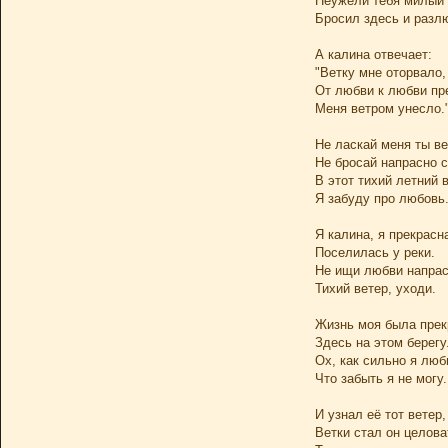
Неужели тебя милый
Бросил здесь и разл
А калина отвечает:
"Ветку мне оторвало,
От любви к любви пр
Меня ветром унесло.
Не ласкай меня ты ве
Не бросай напрасно с
В этот тихий летний 
Я забуду про любовь
Я калина, я прекрасн
Поселилась у реки.
Не ищи любви напрас
Тихий ветер, уходи.
Жизнь моя была прек
Здесь на этом берегу
Ох, как сильно я люб
Что забыть я не могу.
И узнал её тот ветер,
Ветки стал он целова