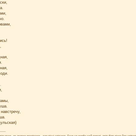
ски,
а.
ами,
чо.
овами,
,
ись!
,
!
ная,
и.
ная,
ходи.
.
,
мамы,
уша.
 навстречу,
ша.
ульская)
ім краю, де лелеки прилітають, там пісні співають.Гнуться верби щей тополі, явір біля річки йде співаю