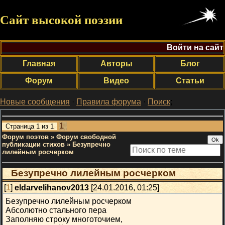
Сайт высокой поэзии
Войти на сайт
Главная
Авторы
Блог
Форум
Видео
Статьи
Новые сообщения
·
Правила форума
·
Поиск
;
1
Страница
1
из
1
Форум поэтов
»
Форум свободной
публикации стихов
»
Безупречно
лилейным росчерком
Безупречно лилейным росчерком
[
1
]
eldarvelihanov2013
[24.01.2016, 01:25]
Безупречно лилейным росчерком
Абсолютно стального пера
Заполняю строку многоточием,