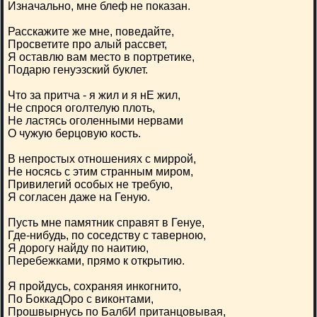
Изначально, мне блеф не показан.
Расскажите же мне, поведайте,
Просветите про алый рассвет,
Я оставлю вам место в портретике,
Подарю генуэзский буклет.
Что за притча - я жил и я нЕ жил,
Не спрося оголтелую плоть,
Не ластясь оголенными нервами
О чужую берцовую кость.
В непростых отношениях с миррой,
Не носясь с этим странным миром,
Привилегий особых не требую,
Я согласен даже на Геную.
Пусть мне памятник справят в Генуе,
Где-нибудь, по соседству с таверною,
Я дорогу найду по наитию,
Перебежками, прямо к открытию.
Я пройдусь, сохраняя инкогнито,
По БоккадОро с виконтами,
Прошвырнусь по БалбИ пританцовывая,