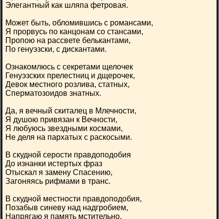
Элегантный как шляпа фетровая.
Может быть, обломившись с романсами,
Я прорвусь по канцонам со стансами,
Пропою на рассвете белькантами,
По генуэзски, с дискантами.
Ознакомлюсь с секретами щелочек
Генуэзских прелестниц и дщерочек,
Девок местного розлива, статных,
Сперматозоидов знатных.
Да, я вечный скиталец в Млечности,
Я душою привязан к Вечности,
Я любуюсь звездными космами,
Не деля на пархатых с раскосыми.
В скудной серости правдоподобия
До изнанки истертых фраз
Отыскал я замену Спасению,
Загоняясь рифмами в транс.
В скудной местности правдоподобия,
Позабыв синеву над надгробием,
Напрягаю я память мстительно,