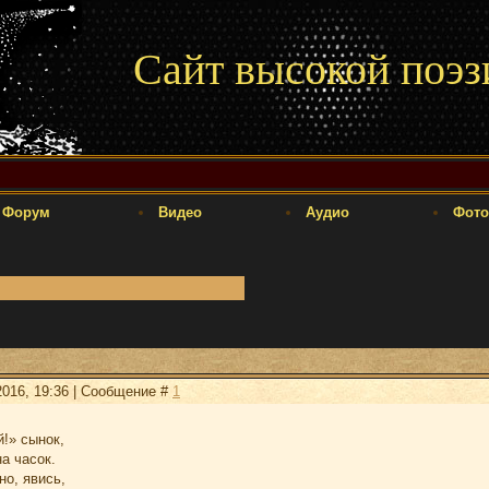
Сайт высокой поэз
Форум
Видео
Аудио
Фото
2016, 19:36 | Сообщение #
1
!» сынок,
а часок.
но, явись,