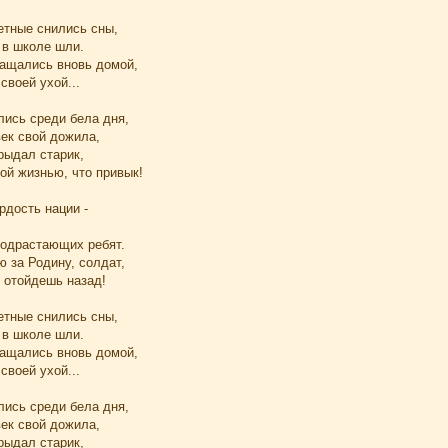
етные снились сны,
 в школе шли.
ащались вновь домой,
своей ухой...
лись среди бела дня,
век свой дожила,
рыдал старик,
ой жизнью, что привык!
рдость нации -
одрастающих ребят.
 за Родину, солдат,
 отойдешь назад!
етные снились сны,
 в школе шли.
ащались вновь домой,
своей ухой...
лись среди бела дня,
век свой дожила,
рыдал старик,