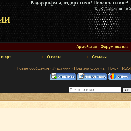
Вздор рифмы, вздор стихи! Нелепости оне!..
К. К. Случевский
ии
Армейская - Форум поэтов
 и арт
О сайте
Ссылки
[
Новые сообщения
·
Участники
·
Правила форума
·
Поиск
·
RSS
]