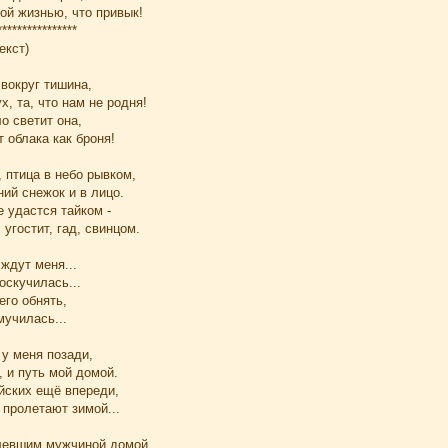
ой жизнью, что привык!
****************
екст)
 вокруг тишина,
х, та, что нам не родня!
о светит она,
т облака как броня!
, птица в небо рывком,
ий снежок и в лицо.
е удастся тайком -
 угостит, гад, свинцом.
ждут меня...
оскучилась...
его обнять,
мучилась...
 у меня позади,
 и путь мой домой.
йских ещё впереди,
 пролетают зимой...
левшим мужчиной домой,