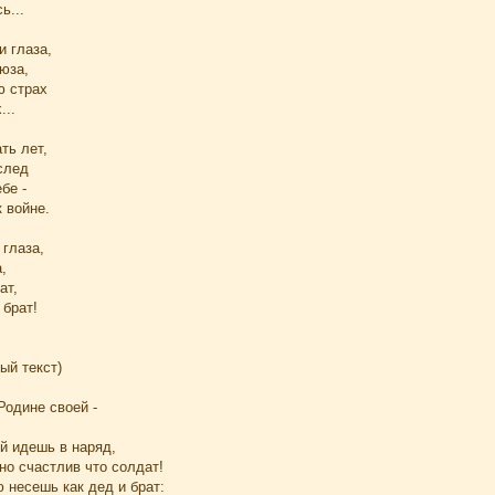
ь...
и глаза,
юза,
ю страх
...
ть лет,
след
бе -
 войне.
 глаза,
,
ат,
 брат!
ый текст)
Родине своей -
й идешь в наряд,
но счастлив что солдат!
 несешь как дед и брат: