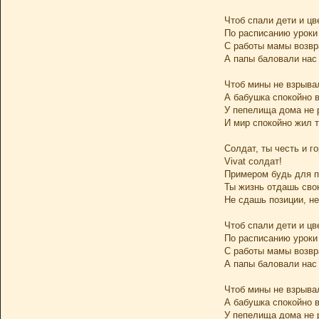
Чтоб спали дети и цв
По расписанию уроки
С работы мамы возвр
А папы баловали нас 
Чтоб мины не взрыва
А бабушка спокойно 
У пепелища дома не 
И мир спокойно жил т
Солдат, ты честь и го
Vivat солдат!
Примером будь для п
Ты жизнь отдашь свою
Не сдашь позиции, не
Чтоб спали дети и цв
По расписанию уроки
С работы мамы возвр
А папы баловали нас 
Чтоб мины не взрыва
А бабушка спокойно 
У пепелища дома не 