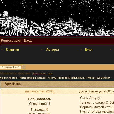
Регистрация
|
Вход
Главная
Авторы
Блог
1
Страница
1
из
1
Модератор форума:
,
Ecce_Chaos
Inok
Форум поэтов
»
Литературный раздел
»
Форум свободной публикации стихов
»
Армейская
Армейская
minasyanlena2015
Дата: Пятница, 22.01.
Сыну Артуру
Пользователь
Ты после слов:«Отбой
Сообщений:
1
Вернись домой хоть н
Награды:
0
Пусть только мыслен