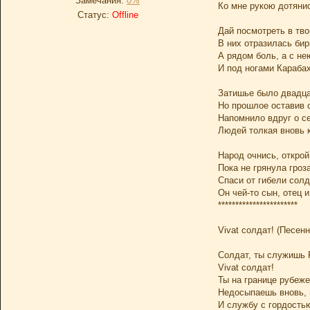
Замечания:
0%
Ко мне рукою дотянис
Статус:
Offline
Дай посмотреть в тво
В них отразилась бир
А рядом боль, а с не
И под ногами Карабах
Затишье было двадца
Но прошлое оставив 
Напомнило вдруг о се
Людей толкая вновь к
Народ очнись, открой
Пока не грянула гроза
Спаси от гибели солд
Он чей-то сын, отец и
***********************
Vivat солдат! (Песенн
Солдат, ты служишь 
Vivat солдат!
Ты на границе рубеже
Недосыпаешь вновь, 
И службу с гордостью