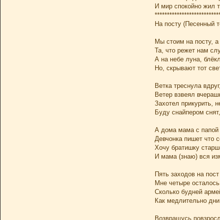
И мир спокойно жил т
**************************
На посту (Песенный т
Мы стоим на посту, а
Та, что режет нам слу
А на небе луна, блёкл
Но, скрывают тот све
Ветка треснула вдруг
Ветер взвеял вчерашн
Захотел прикурить, н
Буду снайпером снят,
А дома мама с папой 
Девчонка пишет что с
Хочу братишку старш
И мама (знаю) вся из
Пять заходов на пост
Мне четыре осталось,
Сколько будней арме
Как медлительно дни
Возвращусь повзрос