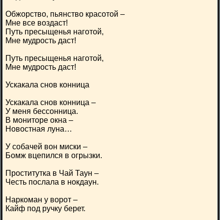
Обжорство, пьянство красотой –
Мне все воздаст!
Путь пресыщенья наготой,
Мне мудрость даст!
Путь пресыщенья наготой,
Мне мудрость даст!
Ускакала снов конница
Ускакала снов конница –
У меня бессонница.
В мониторе окна –
Новостная луна…
У собачей вон миски –
Бомж вцепился в огрызки.
Проститутка в Чай Таун –
Честь послала в нокдаун.
Наркоман у ворот –
Кайф под ручку берет.