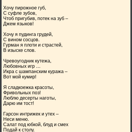
Хочу пирожное губ,
С суфле зубов,
Чтоб пригубив, потек на зуб –
Джем языков!
Хочу я пудинга грудей,
С вином сосцов.
Гурман я плоти и страстей,
В изыске слов.
Чревоугодник кутежа,
Любовных игр …
Икра с шампанским куража –
Вот мой кумир!
Я сладкоежка красоты,
Фривольных поз!
Люблю десерты наготы,
Дарю им тост!
Гарсон интрижек и утех –
Неси меню.
Салат под юбкой, блуд и смех
Подай к столу.