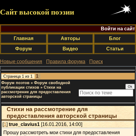
Сайт высокой поэзии
Войти на сайт
Главная
Авторы
Блог
Форум
Видео
Статьи
Новые сообщения
·
Правила форума
·
Поиск
;
1
Страница
1
из
1
Форум поэтов
»
Форум свободной
публикации стихов
»
Стихи на
рассмотрение для предоставления
авторской страницы
Стихи на рассмотрение для
предоставления авторской страницы
[
1
]
true_clavius1
[16.01.2016, 14:00]
Прошу рассмотреть мои стихи для предоставления