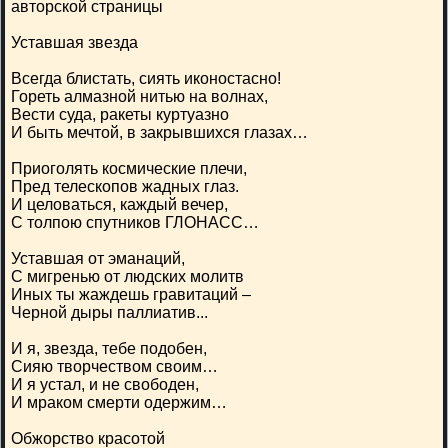
авторской страницы
Уставшая звезда
Всегда блистать, сиять иконостасно!
Гореть алмазной нитью на волнах,
Вести суда, ракеты куртуазно
И быть мечтой, в закрывшихся глазах…
Приоголять космические плечи,
Пред телескопов жадных глаз.
И целоваться, каждый вечер,
С толпою спутников ГЛОНАСС…
Уставшая от эманаций,
С мигренью от людских молитв
Иных ты жаждешь гравитаций –
Черной дыры паллиатив...
И я, звезда, тебе подобен,
Сияю творчеством своим…
И я устал, и не свободен,
И мраком смерти одержим…
Обжорство красотой