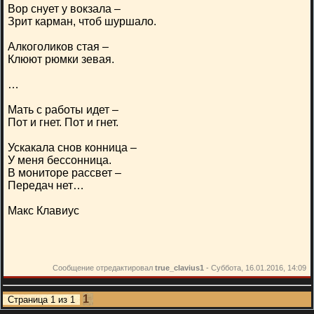
Вор снует у вокзала –
Зрит карман, чтоб шуршало.
Алкоголиков стая –
Клюют рюмки зевая.
…
Мать с работы идет –
Пот и гнет. Пот и гнет.
Ускакала снов конница –
У меня бессонница.
В мониторе рассвет –
Передач нет…
Макс Клавиус
Сообщение отредактировал
true_clavius1
-
Суббота, 16.01.2016, 14:09
1
Страница
1
из
1