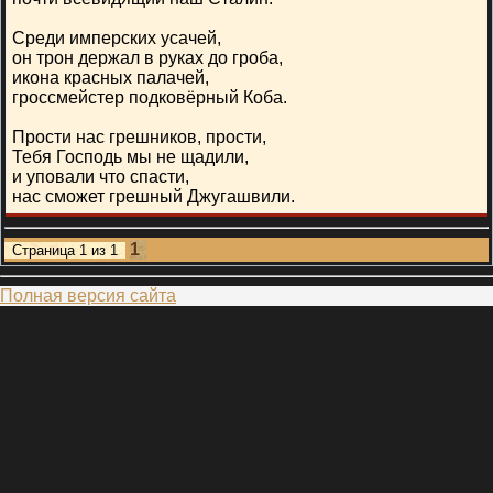
Среди имперских усачей,
он трон держал в руках до гроба,
икона красных палачей,
гроссмейстер подковёрный Коба.
Прости нас грешников, прости,
Тебя Господь мы не щадили,
и уповали что спасти,
нас сможет грешный Джугашвили.
1
Страница
1
из
1
Полная версия сайта