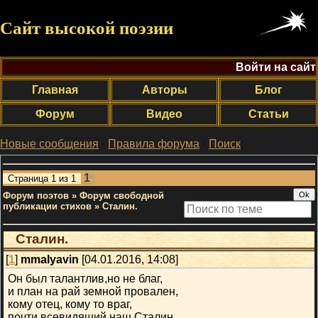
Сайт высокой поэзии
Войти на сайт
Главная
Авторы
Блог
Форум
Видео
Статьи
Новые сообщения
·
Правила форума
·
Поиск
;
1
Страница
1
из
1
Форум поэтов
»
Форум свободной
публикации стихов
»
Сталин.
Сталин.
[
1
]
mmalyavin
[04.01.2016, 14:08]
Он был талантлив,но не благ,
и план на рай земной провален,
кому отец, кому то враг,
почти всевидящий наш Сталин.