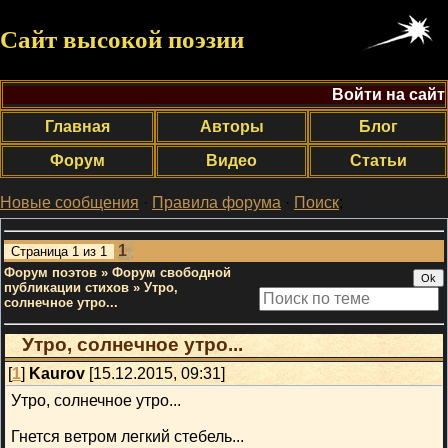
Сайт высокой поэзии
Войти на сайт
Главная
Авторы
Блог
Форум
Видео
Статьи
Новые сообщения
·
Правила форума
·
Поиск
;
1
Страница
1
из
1
Форум поэтов
»
Форум свободной
публикации стихов
»
Утро,
солнечное утро...
Утро, солнечное утро...
[
1
]
Kaurov
[15.12.2015, 09:31]
Утро, солнечное утро...
Гнется ветром легкий стебель...