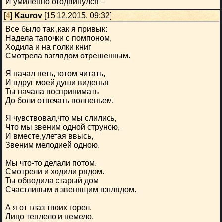
И умиленно отодвинулся –
[
4
]
Kaurov
[15.12.2015, 09:32]
Все было так ,как я привык:
Надела тапочки с помпоном,
Ходила и на полки книг
Смотрела взглядом отрешенным.
Я начал петь,потом читать,
И вдруг моей души виденья
Ты начала воспринимать
До боли отвечать волненьем.
Я чувствовал,что мы слились,
Что мы звеним одной струною,
И вместе,улетая ввысь,
Звеним мелодией одною.
Мы что-то делали потом,
Смотрели и ходили рядом.
Ты обводила старый дом
Счастливым и звенящим взглядом.
А я от глаз твоих горел.
Лицо теплело и немело.