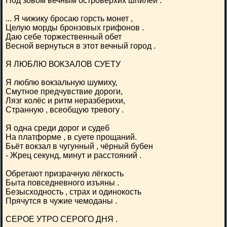
Под зовом вечным островерхих шпилей .
... Я чижику бросаю горсть монет ,
Целую морды бронзовых грифонов .
Даю себе торжественный обет
Весной вернуться в этот вечный город .
Я ЛЮБЛЮ ВОКЗАЛОВ СУЕТУ
Я люблю вокзальную шумиху,
Смутное предчувствие дороги,
Лязг колёс и ритм неразберихи,
Странную , всеобщую тревогу .
Я одна среди дорог и судеб
На платформе , в суете прощаний.
Бьёт вокзал в чугунный , чёрный бубен
- Жрец секунд, минут и расстояний .
Обретают призрачную лёгкость
Быта повседневного изъяны .
Безысходность , страх и одинокость
Прячутся в чужие чемоданы .
СЕРОЕ УТРО СЕРОГО ДНЯ .