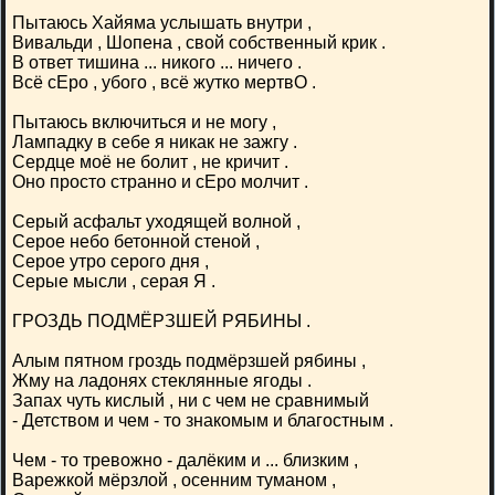
Пытаюсь Хайяма услышать внутри ,
Вивальди , Шопена , свой собственный крик .
В ответ тишина ... никого ... ничего .
Всё сЕро , убого , всё жутко мертвО .
Пытаюсь включиться и не могу ,
Лампадку в себе я никак не зажгу .
Сердце моё не болит , не кричит .
Оно просто странно и сЕро молчит .
Серый асфальт уходящей волной ,
Серое небо бетонной стеной ,
Серое утро серого дня ,
Серые мысли , серая Я .
ГРОЗДЬ ПОДМЁРЗШЕЙ РЯБИНЫ .
Алым пятном гроздь подмёрзшей рябины ,
Жму на ладонях стеклянные ягоды .
Запах чуть кислый , ни с чем не сравнимый
- Детством и чем - то знакомым и благостным .
Чем - то тревожно - далёким и ... близким ,
Варежкой мёрзлой , осенним туманом ,