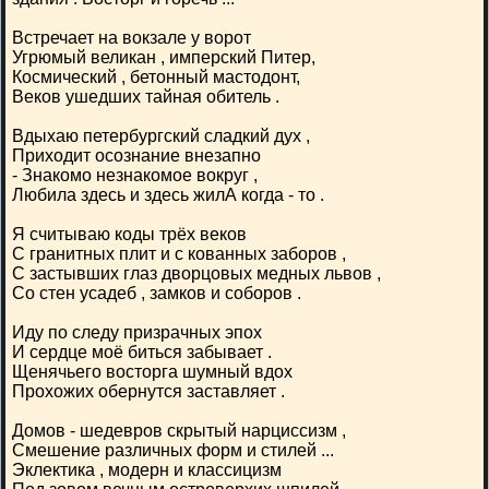
Встречает на вокзале у ворот
Угрюмый великан , имперский Питер,
Космический , бетонный мастодонт,
Веков ушедших тайная обитель .
Вдыхаю петербургский сладкий дух ,
Приходит осознание внезапно
- Знакомо незнакомое вокруг ,
Любила здесь и здесь жилА когда - то .
Я считываю коды трёх веков
С гранитных плит и с кованных заборов ,
С застывших глаз дворцовых медных львов ,
Со стен усадеб , замков и соборов .
Иду по следу призрачных эпох
И сердце моё биться забывает .
Щенячьего восторга шумный вдох
Прохожих обернутся заставляет .
Домов - шедевров скрытый нарциссизм ,
Смешение различных форм и стилей ...
Эклектика , модерн и классицизм