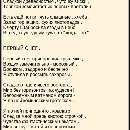
Сладкой древесностью , чуточку виски ,
Терпкой землистостью первых проталин .
Есть ещё нотки , чуть слышные , хлеба ,
Запах горчащих , сухих листопадов .
К чёрту ! Забросила ягоды в небо
Вслед за ушедшим куда -то " когда - то " .
ПЕРВЫЙ СНЕГ .
Первый снег припорошил крылечко ,
Воздух замечательно - морозный .
Босиком , задорно и беспечно
Я ступила в россыпь сахарозы .
Сладко от щенячьего восторга ,
Мир без горизонтов так чудесен !
Белоснежным ватманом дорога -
Я по ней комическим гротеском .
Я по ней приподнято , крылато ,
След за мной прерывистою строчкой .
Чувства фантастическим накатом .
Мир вокруг святой и непорочный .