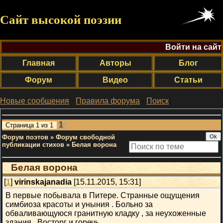
Сайт высокой поэзии
Войти на сайт
Главная
Авторы
Блог
Форум
Видео
Статьи
Новые сообщения
·
Правила форума
·
Поиск
;
1
Страница
1
из
1
Форум поэтов
»
Форум свободной
публикации стихов
»
Белая ворона
Белая ворона
[
1
]
virinskajanadia
[15.11.2015, 15:31]
В первые побывала в Питере. Странные ощущения
симбиоза красоты и уныния . Больно за
обваливающуюся гранитную кладку , за неухоженные
здания . Восторг и горечь ...