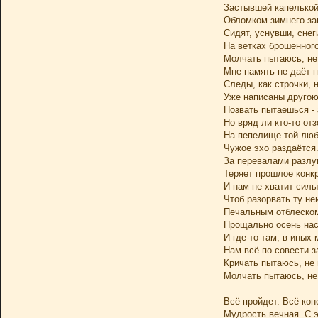
Застывшей капелькой
Обломком зимнего за
Сидят, уснувши, снег
На ветках брошенного
Молчать пытаюсь, не 
Мне память не даёт п
Следы, как строчки, 
Уже написаны другою
Позвать пытаешься - 
Но вряд ли кто-то отз
На пепелище той лю
Чужое эхо раздаётся
За перевалами разлу
Теряет прошлое конк
И нам не хватит силы
Чтоб разорвать ту не
Печальным отблеском
Прощально осень нас
И где-то там, в иных
Нам всё по совести з
Кричать пытаюсь, не м
Молчать пытаюсь, не 
Всё пройдет. Всё кон
Мудрость вечная. С э