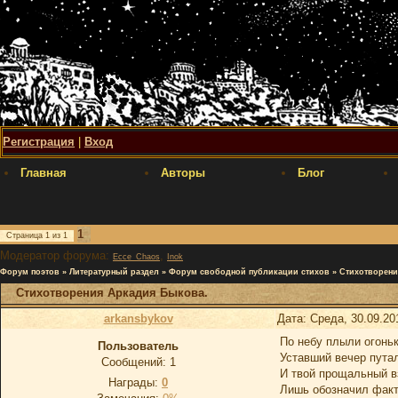
Регистрация
|
Вход
Главная
Авторы
Блог
1
Страница
1
из
1
Модератор форума:
,
Ecce_Chaos
Inok
Форум поэтов
»
Литературный раздел
»
Форум свободной публикации стихов
»
Стихотворени
Стихотворения Аркадия Быкова.
arkansbykov
Дата: Среда, 30.09.20
По небу плыли огоньк
Пользователь
Уставший вечер путал
Сообщений:
1
И твой прощальный в
Награды:
0
Лишь обозначил факт