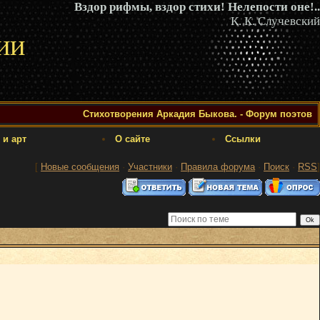
Вздор рифмы, вздор стихи! Нелепости оне!..
К. К. Случевский
ии
Стихотворения Аркадия Быкова. - Форум поэтов
 и арт
О сайте
Ссылки
[
Новые сообщения
·
Участники
·
Правила форума
·
Поиск
·
RSS
]