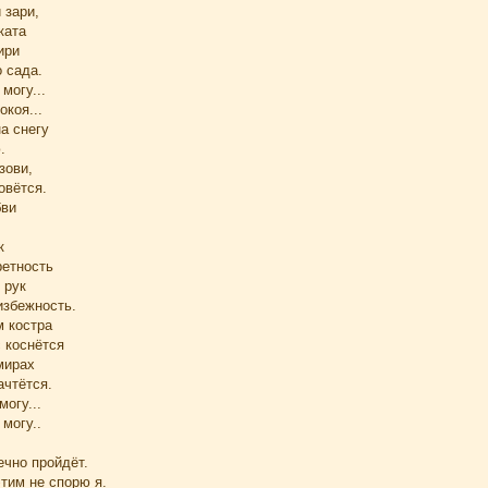
 зари,
ката
ири
 сада.
могу...
окоя...
на снегу
.
зови,
овётся.
бви
.
к
ретность
 рук
избежность.
 костра
 коснётся
 мирах
ачтётся.
огу...
могу..
ечно пройдёт.
тим не спорю я.