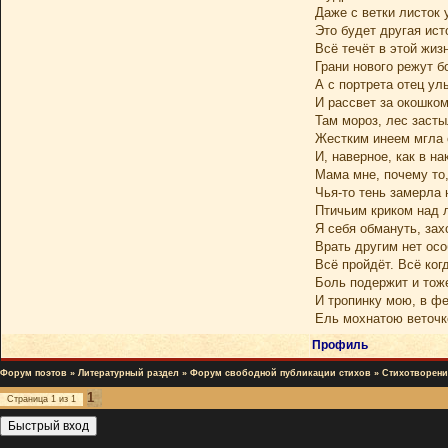
Даже с ветки листок 
Это будет другая ист
Всё течёт в этой жиз
Грани нового режут б
А с портрета отец ул
И рассвет за окошком
Там мороз, лес засты
Жестким инеем мгла 
И, наверное, как в на
Мама мне, почему то
Чья-то тень замерла 
Птичьим криком над 
Я себя обмануть, захо
Врать другим нет ос
Всё пройдёт. Всё когд
Боль подержит и тоже
И тропинку мою, в фе
Ель мохнатою веточк
Профиль
Форум поэтов
»
Литературный раздел
»
Форум свободной публикации стихов
»
Стихотворени
1
Страница
1
из
1