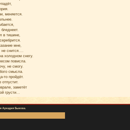
упадёт,
ория.
ни, меняется.
ольнее.
ыбается,
 бледнеет.
л в тишине,
серебрится.
казание мне,
, не снится….
на холодном снегу.
лесом повисла.
чу, не смогу.
обого смысла.
а-то пройдёт.
 отпустит.
врале, заметёт
ой грусти…
я Аркадия Быкова.