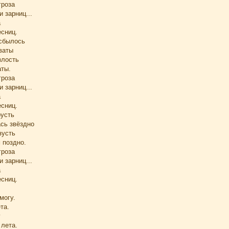
гроза
 зарниц...
а
есниц.
 сбылось
ваты
злость
ты.
гроза
 зарниц...
а
есниц.
русть
ась звёздно
зусть
 поздно.
гроза
 зарниц...
а
есниц.
могу.
та.
у
лета.