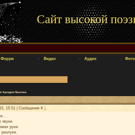
Сайт высокой поэз
Форум
Видео
Аудио
Фото
я Аркадия Быкова.
15, 15:51 | Сообщение #
1
и...
 звуки.
змах руки
 разлуки.