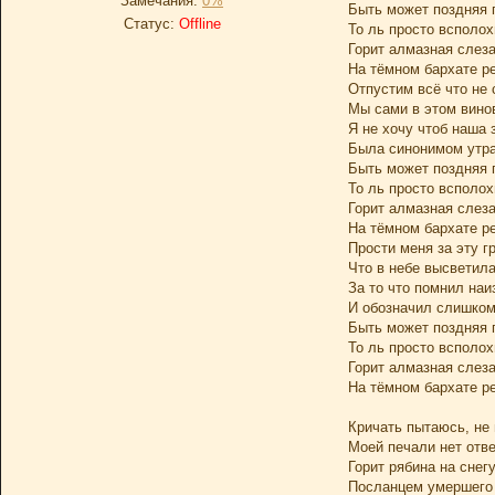
Замечания:
0%
Быть может поздняя 
Статус:
Offline
То ль просто всполохи
Горит алмазная слез
На тёмном бархате р
Отпустим всё что не
Мы сами в этом вино
Я не хочу чтоб наша 
Была синонимом утра
Быть может поздняя 
То ль просто всполохи
Горит алмазная слез
На тёмном бархате р
Прости меня за эту г
Что в небе высветил
За то что помнил наи
И обозначил слишком
Быть может поздняя 
То ль просто всполохи
Горит алмазная слез
На тёмном бархате р
Кричать пытаюсь, не 
Моей печали нет отве
Горит рябина на снег
Посланцем умершего 