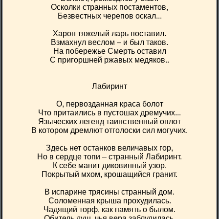
Осколки странных постаментов,
Безвестных черепов оскал...
Харон тяжелый ларь поставил.
Взмахнул веслом – и был таков.
На побережье Смерть оставил
С пригоршней ржавых медяков..
Лабиринт
О, первозданная краса болот
Что притаились в пустошах дремучих...
Языческих легенд таинственный оплот
В котором дремлют отголоски сил могучих.
Здесь нет останков величавых гор,
Но в сердце топи – странный Лабиринт.
К себе манит диковинный узор.
Покрытый мхом, крошащийся гранит.
В испарине трясины странный дом.
Соломенная крыша прохудилась.
Чадящий торф, как память о былом.
Обитель душ, чья вера заблудилась.