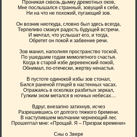
Проникая сквозь дымку дремотных оков,
Мне послышался странный, зовущий к себе,
Ни на что не похожий, пугающий зов.
Он возник ниоткуда, словно был здесь всегда,
Терпеливо смакуя радость будущей встречи.
И мечтал, что услышат его, и тогда,
Обретет он покой и забвение речи.
Зов манил, наполняя пространство тоской,
По ушедшим годам мимолетного счастья.
Когда в старой избе деревенский покой,
Обнимал, по-отечески, жертву ненастья.
В пустоте одинокой избы зов стонал,
Бился раненой птицей в настенных часах.
Отражаясь в осколках разбитых зеркал,
Гулким эхом метался в ночных небесах…
Вдруг, внезапно затихнув, исчез
Разрешившись от долгого тяжкого бремени.
В наступившем молчании чернеющий лес
Прошептал мне: «Прощай. Я – Призрак времени»
Сны о Звере