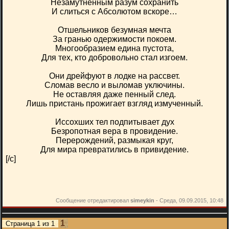
Незамутненным разум сохранить
И слиться с Абсолютом вскоре…
Отшельников безумная мечта
За гранью одержимости покоем.
Многообразием едина пустота,
Для тех, кто добровольно стал изгоем.
Они дрейфуют в лодке на рассвет.
Сломав весло и выломав уключины.
Не оставляя даже пенный след.
Лишь пристань прожигает взгляд измученный.
Иссохших тел подпитывает дух
Безропотная вера в провидение.
Перерождений, размыкая круг,
Для мира превратились в привидение.
[/c]
Сообщение отредактировал
simeykin
-
Среда, 09.09.2015, 10:48
1
Страница
1
из
1