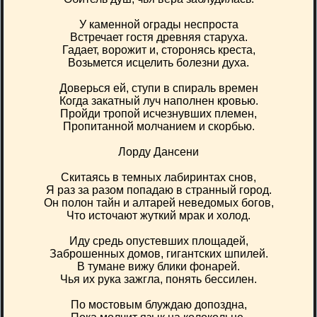
У каменной ограды неспроста
Встречает гостя древняя старуха.
Гадает, ворожит и, сторонясь креста,
Возьмется исцелить болезни духа.
Доверься ей, ступи в спираль времен
Когда закатный луч наполнен кровью.
Пройди тропой исчезнувших племен,
Пропитанной молчанием и скорбью.
Лорду Дансени
Скитаясь в темных лабиринтах снов,
Я раз за разом попадаю в странный город.
Он полон тайн и алтарей неведомых богов,
Что источают жуткий мрак и холод.
Иду средь опустевших площадей,
Заброшенных домов, гигантских шпилей.
В тумане вижу блики фонарей.
Чья их рука зажгла, понять бессилен.
По мостовым блуждаю допоздна,