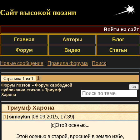
Сайт высокой поэзии
Войти на сайт
Главная
Авторы
Блог
Форум
Видео
Статьи
Новые сообщения
·
Правила форума
·
Поиск
;
1
Страница
1
из
1
Форум поэтов
»
Форум свободной
публикации стихов
»
Триумф
Харона
Триумф Харона
[
1
]
simeykin
[08.09.2015, 17:39]
[c]Этой осенью...
Этой осенью в старой, вросшей в землю избе,