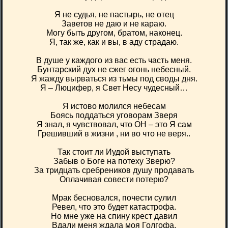
Я не судья, не пастырь, не отец
Заветов не даю и не караю.
Могу быть другом, братом, наконец.
Я, так же, как и вы, в аду страдаю.
В душе у каждого из вас есть часть меня.
Бунтарский дух не сжег огонь небесный.
Я жажду вырваться из тьмы под своды дня.
Я – Люцифер, я Свет Несу чудесный…
Я истово молился небесам
Боясь поддаться уговорам Зверя
Я знал, я чувствовал, что ОН – это Я сам
Грешивший в жизни , ни во что не веря..
Так стоит ли Иудой выступать
Забыв о Боге на потеху Зверю?
За тридцать сребреников душу продавать
Оплачивая совести потерю?
Мрак бесновался, почести сулил
Ревел, что это будет катастрофа.
Но мне уже на спину крест давил
Вдали меня ждала моя Голгофа.