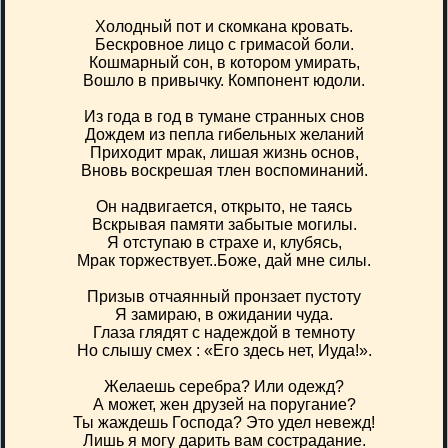
Холодный пот и скомкана кровать.
Бескровное лицо с гримасой боли.
Кошмарный сон, в котором умирать,
Вошло в привычку. Компонент юдоли.
Из года в год в тумане странных снов
Дождем из пепла гибельных желаний
Приходит мрак, лишая жизнь основ,
Вновь воскрешая тлен воспоминаний.
Он надвигается, открыто, не таясь
Вскрывая памяти забытые могилы.
Я отступаю в страхе и, клубясь,
Мрак торжествует..Боже, дай мне силы.
Призыв отчаянный пронзает пустоту
Я замираю, в ожидании чуда.
Глаза глядят с надеждой в темноту
Но слышу смех : «Его здесь нет, Иуда!».
Желаешь серебра? Или одежд?
А может, жен друзей на поругание?
Ты жаждешь Господа? Это удел невежд!
Лишь я могу дарить вам сострадание.