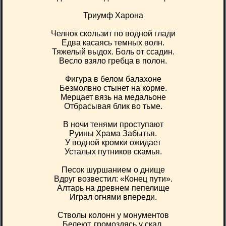
Триумф Харона
Челнок скользит по водной глади
Едва касаясь темных волн.
Тяжелый выдох. Боль от ссадин.
Весло взяло гребца в полон.
Фигура в белом балахоне
Безмолвно стынет на корме.
Мерцает вязь на медальоне
Отбрасывая блик во тьме.
В ночи тенями проступают
Руины Храма Забытья.
У водной кромки ожидает
Усталых путников скамья.
Песок шуршанием о днище
Вдруг возвестил: «Конец пути».
Алтарь на древнем пепелище
Играл огнями впереди.
Стволы колонн у монументов
Белеют, громоздясь у скал.