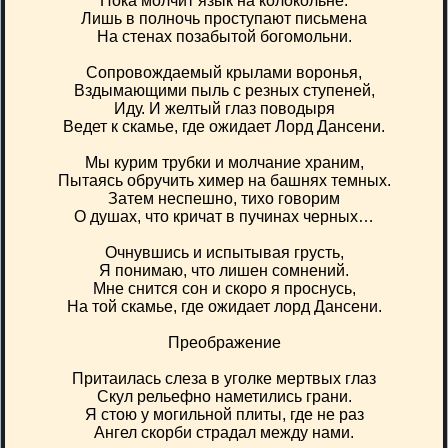
Пока молчит язык на колокольне.
Лишь в полночь проступают письмена
На стенах позабытой богомольни.
Сопровождаемый крылами воронья,
Вздымающими пыль с резных ступеней,
Иду. И желтый глаз поводыря
Ведет к скамье, где ожидает Лорд Дансени.
Мы курим трубки и молчание храним,
Пытаясь обручить химер на башнях темных.
Затем неспешно, тихо говорим
О душах, что кричат в пучинах черных…
Очнувшись и испытывая грусть,
Я понимаю, что лишен сомнений.
Мне снится сон и скоро я проснусь,
На той скамье, где ожидает лорд Дансени.
Преображение
Притаилась слеза в уголке мертвых глаз
Скул рельефно наметились грани.
Я стою у могильной плиты, где не раз
Ангел скорби страдал между нами.