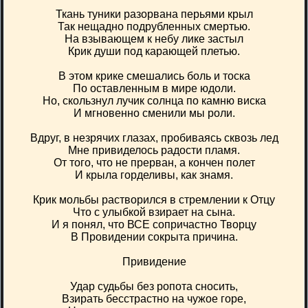
Ткань туники разорвана перьями крыл
Так нещадно подрубленных смертью.
На взывающем к небу лике застыл
Крик души под карающей плетью.
В этом крике смешались боль и тоска
По оставленным в мире юдоли.
Но, скользнул лучик солнца по камню виска
И мгновенно сменили мы роли.
Вдруг, в незрячих глазах, пробиваясь сквозь лед
Мне привиделось радости пламя.
От того, что не прерван, а кончен полет
И крыла горделивы, как знамя.
Крик мольбы растворился в стремлении к Отцу
Что с улыбкой взирает на сына.
И я понял, что ВСЕ сопричастно Творцу
В Провидении сокрыта причина.
Привидение
Удар судьбы без ропота сносить,
Взирать бесстрастно на чужое горе,